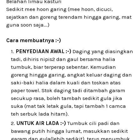
Belahan limau kasturi
Sedikit mee hoon garing (mee hoon, dicuci,
sejatkan dan goreng terendam hingga garing, mat
guna soon saja...)
Cara membuatnya :-)
PENYEDIAAN AWAL :-)
Daging yang diasingkan
tadi, dihiris nipis2 dan gaul bersama halia
tumbuk, biar terperap sebentar. Kemudian
goreng hingga garing, angkat keluar daging dan
saki-baki halia dalam kuali dan toskan atas
paper towel. Stok daging tadi ditambah garam
secukup rasa, boleh tambah sedikit gula jika
suka (mat tak letak gula, tapi tambah 1 camca
teh serbuk lada hitam).
UNTUK AIR LADA :-)
Tumbuk cili padi dan
bawang putih hingga lumat, masukkan sedikit
garam dan gula(lebih sedikit), terus menumbuk