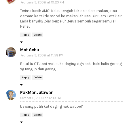
February 3, 2008 at 10:20 PM
Terima kasih AMG! Kalau tengah tak de selera makan, atau
demam ke takde mood ke..makan lah Nasi Air Siam. Letak air
Lada banyak2..biar berpeluh..terus sembuh segar semula!!
Hehe...
Reply
Delete
Mat Gebu
February 3, 2008 at 11:58 PM
Betul tu CT...tapi mat suka daging dgn saki-baki halia goreng
yg rangup dan garing....
Reply
Delete
PakManJutawan
October 11, 2009 at 12:10 PM
bawang putih kat daging nak wat pe?
Reply
Delete