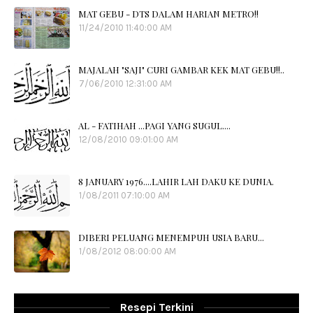
MAT GEBU - DTS DALAM HARIAN METRO!!
11/24/2010 11:40:00 AM
MAJALAH "SAJI" CURI GAMBAR KEK MAT GEBU!!..
7/06/2010 12:31:00 AM
AL - FATIHAH ...PAGI YANG SUGUL....
12/08/2010 09:01:00 AM
8 JANUARY 1976....LAHIR LAH DAKU KE DUNIA.
1/08/2011 07:10:00 AM
DIBERI PELUANG MENEMPUH USIA BARU...
1/08/2012 08:00:00 AM
Resepi Terkini