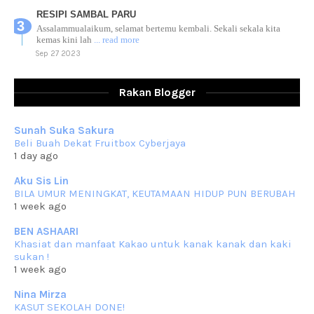
RESIPI SAMBAL PARU
Assalammualaikum, selamat bertemu kembali. Sekali sekala kita
kemas kini lah
... read more
Sep 27 2023
RESIPI AYAM TELUR MASIN
Assalammualaikum, salam sejahtera dan salam rindu untuk semua.
Rakan Blogger
Berkurun dah
... read more
Sep 10 2023
Sunah Suka Sakura
RESIPI KUIH KASWI KELEDEK UNGU
Beli Buah Dekat Fruitbox Cyberjaya
Assalammualaikum, salam semua. Masih belum terlambat untuk che
1 day ago
mat ucapkan
... read more
Jun 30 2023
Aku Sis Lin
BILA UMUR MENINGKAT, KEUTAMAAN HIDUP PUN BERUBAH
RESIPI KURMA AYAM MERAH
1 week ago
Assalammualaikum, salam semua. Hari ni 4 Zulhijjah 1444 Hijrah,
tinggal tak
... read more
BEN ASHAARI
Jun 23 2023
Khasiat dan manfaat Kakao untuk kanak kanak dan kaki
sukan !
RESIPI SAMBAL PARU
1 week ago
Assalammualaikum, salam sejahtera semua. Lama betul che mat tak
kemas kini
... read more
Nina Mirza
Jun 20 2023
KASUT SEKOLAH DONE!