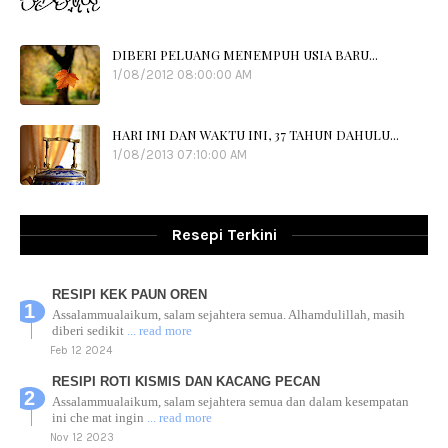
DIBERI PELUANG MENEMPUH USIA BARU...
1/08/2012 08:00:00 AM
HARI INI DAN WAKTU INI, 37 TAHUN DAHULU...
1/08/2013 07:10:00 AM
Resepi Terkini
RESIPI KEK PAUN OREN
Assalammualaikum, salam sejahtera semua. Alhamdulillah, masih
diberi sedikit
... read more
Feb 12 2024
RESIPI ROTI KISMIS DAN KACANG PECAN
Assalammualaikum, salam sejahtera semua dan dalam kesempatan
ini che mat ingin
... read more
Nov 12 2023