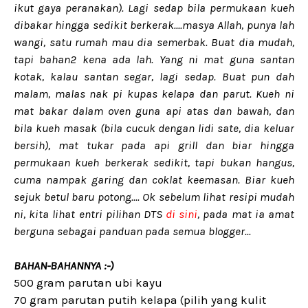
ikut gaya peranakan). Lagi sedap bila permukaan kueh
dibakar hingga sedikit berkerak....masya Allah, punya lah
wangi, satu rumah mau dia semerbak. Buat dia mudah,
tapi bahan2 kena ada lah. Yang ni mat guna santan
kotak, kalau santan segar, lagi sedap. Buat pun dah
malam, malas nak pi kupas kelapa dan parut. Kueh ni
mat bakar dalam oven guna api atas dan bawah, dan
bila kueh masak (bila cucuk dengan lidi sate, dia keluar
bersih), mat tukar pada api grill dan biar hingga
permukaan kueh berkerak sedikit, tapi bukan hangus,
cuma nampak garing dan coklat keemasan. Biar kueh
sejuk betul baru potong.... Ok sebelum lihat resipi mudah
ni, kita lihat entri pilihan DTS
di sini
, pada mat ia amat
berguna sebagai panduan pada semua blogger...
BAHAN-BAHANNYA :-)
500 gram parutan ubi kayu
70 gram parutan putih kelapa (pilih yang kulit