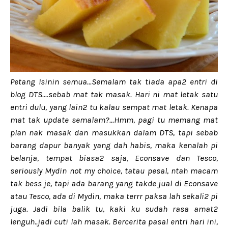
Petang Isinin semua...Semalam tak tiada apa2 entri di
blog DTS....sebab mat tak masak. Hari ni mat letak satu
entri dulu, yang lain2 tu kalau sempat mat letak. Kenapa
mat tak update semalam?...Hmm, pagi tu memang mat
plan nak masak dan masukkan dalam DTS, tapi sebab
barang dapur banyak yang dah habis, maka kenalah pi
belanja, tempat biasa2 saja, Econsave dan Tesco,
seriously Mydin not my choice, tatau pesal, ntah macam
tak bess je, tapi ada barang yang takde jual di Econsave
atau Tesco, ada di Mydin, maka terrr paksa lah sekali2 pi
juga. Jadi bila balik tu, kaki ku sudah rasa amat2
lenguh..jadi cuti lah masak. Bercerita pasal entri hari ini,