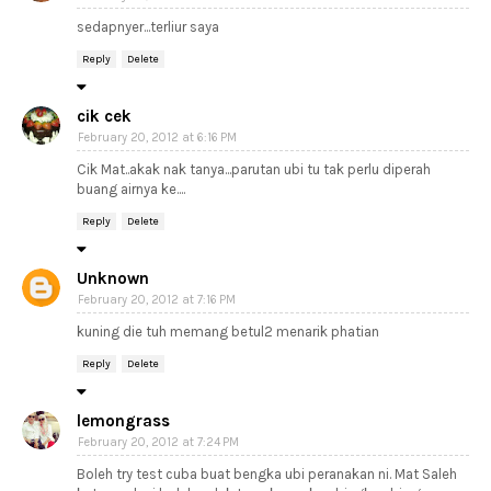
sedapnyer...terliur saya
Reply
Delete
cik cek
February 20, 2012 at 6:16 PM
Cik Mat..akak nak tanya...parutan ubi tu tak perlu diperah
buang airnya ke....
Reply
Delete
Unknown
February 20, 2012 at 7:16 PM
kuning die tuh memang betul2 menarik phatian
Reply
Delete
lemongrass
February 20, 2012 at 7:24 PM
Boleh try test cuba buat bengka ubi peranakan ni. Mat Saleh