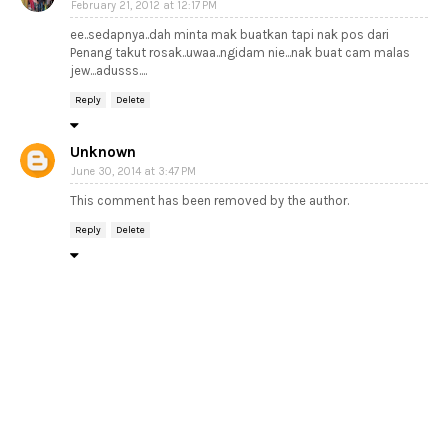
February 21, 2012 at 12:17 PM
ee..sedapnya..dah minta mak buatkan tapi nak pos dari
Penang takut rosak..uwaa..ngidam nie...nak buat cam malas
jew...adusss....
Reply
Delete
Unknown
June 30, 2014 at 3:47 PM
This comment has been removed by the author.
Reply
Delete