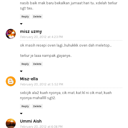
nasib baik mak baru bekalkan jumaat hari tu.. xdelah terliur
sgt tau..
Reply
Delete
misz uzmy
February 20, 2012 at 4:23 PM
ok masih resepi oven lagi...huhukkk oven dah meletop...
terliur je laaa nampak gayanye..
Reply
Delete
Misz-ella
February 20, 2012 at 5:52 PM
sebijik ala2 kueh nyonya, cik mat. kat kl ni cik mat, kueh
nyonya mahalllll sgt2.
Reply
Delete
Ummi Aish
February 20, 2012 at 6:06 PM