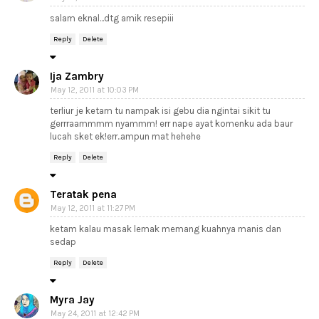
salam eknal...dtg amik resepiii
Reply
Delete
Ija Zambry
May 12, 2011 at 10:03 PM
terliur je ketam tu nampak isi gebu dia ngintai sikit tu
gerrraammmm nyammm! err nape ayat komenku ada baur
lucah sket ek!err..ampun mat hehehe
Reply
Delete
Teratak pena
May 12, 2011 at 11:27 PM
ketam kalau masak lemak memang kuahnya manis dan
sedap
Reply
Delete
Myra Jay
May 24, 2011 at 12:42 PM