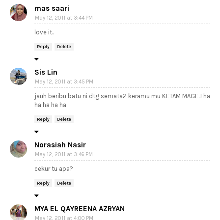
mas saari
May 12, 2011 at 3:44 PM
love it..
Reply
Delete
Sis Lin
May 12, 2011 at 3:45 PM
jauh beribu batu ni dtg semata2 keramu mu KETAM MAGE..! ha
ha ha ha ha
Reply
Delete
Norasiah Nasir
May 12, 2011 at 3:46 PM
cekur tu apa?
Reply
Delete
MYA EL QAYREENA AZRYAN
May 12, 2011 at 4:00 PM