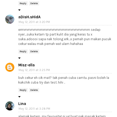
Reply
Delete
aDisH.sHidA
May 12, 2011 at 3:20 PM
ermmmmmmmmmmmmmmmmmmmmmm sedap
nyer....suka ketam tp part kulit dia yang keras tu x
suka..adoooi sapa nak tolong erk...x pernah pun makan pucuk
cekur walau mak pernah wat ulam hahahaa
Reply
Delete
Misz-ella
May 12, 2011 at 3:25 PM
buh cekur eh cik mat? tak penah cuba camtu. pasni boleh la
kakchik cuba try dan test. hihi ..
Reply
Delete
Lina
May 12, 2011 at 3:28 PM
alamak ketam...my favourite! ni yg buat nak masak ketam