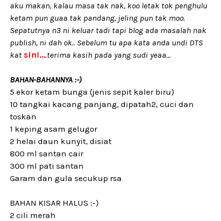
aku makan, kalau masa tak nak, koo letak tok penghulu
ketam pun guaa tak pandang, jeling pun tak moo.
Sepatutnya n3 ni keluar tadi tapi blog ada masalah nak
publish, ni dah ok.. Sebelum tu apa kata anda undi DTS
kat
sini...
.terima kasih pada yang sudi yeaa...
BAHAN-BAHANNYA :-)
5 ekor ketam bunga (jenis sepit kaler biru)
10 tangkai kacang panjang, dipatah2, cuci dan
toskan
1 keping asam gelugor
2 helai daun kunyit, disiat
800 ml santan cair
300 ml pati santan
Garam dan gula secukup rsa
BAHAN KISAR HALUS :-)
2 cili merah