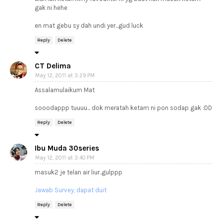
gak ni hehe
en mat gebu sy dah undi yer...gud luck
Reply
Delete
CT Delima
May 12, 2011 at 3:29 PM
Assalamulaikum Mat
sooodappp tuuuu... dok meratah ketam ni pon sodap gak :DD
Reply
Delete
Ibu Muda 30series
May 12, 2011 at 3:40 PM
masuk2 je telan air liur..gulppp
Jawab Survey, dapat duit
Reply
Delete