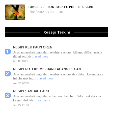
DIBERI PELUANG MENEMPUH USIA BARU...
1/08/2012 08:00:00 AM
Resepi Terkini
RESIPI KEK PAUN OREN
Assalammualaikum, salam sejahtera semua. Alhamdulillah, masih
diberi sedikit
... read more
Feb 12 2024
RESIPI ROTI KISMIS DAN KACANG PECAN
Assalammualaikum, salam sejahtera semua dan dalam kesempatan
ini che mat ingin
... read more
Nov 12 2023
RESIPI SAMBAL PARU
Assalammualaikum, selamat bertemu kembali. Sekali sekala kita
kemas kini lah
... read more
Sep 27 2023