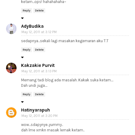
ketam...ops! hahahahaha~
Reply
Delete
AdyBudika
May 12, 2011 at 3:12 PM
sedapnya...sekali lagi masakan kegemaran aku T.T
Reply
Delete
Kakzakie Purvit
May 12, 2011 at 3:13 PM
Memang tadi blog ada masalah. Kakak suka ketam....
Dah undi juga....
Reply
Delete
Hatinyarapuh
May 12, 2011 at 3:20 PM
wow...sdapynye..yummy..
dah lme xmkn masak lemak ketam..