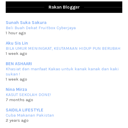
RESIPI AYAM TELUR MASIN
Assalammualaikum, salam sejahtera dan salam rindu untuk semua.
Rakan Blogger
Berkurun dah
... read more
Sep 10 2023
Sunah Suka Sakura
RESIPI KUIH KASWI KELEDEK UNGU
Beli Buah Dekat Fruitbox Cyberjaya
Assalammualaikum, salam semua. Masih belum terlambat untuk che
1 hour ago
mat ucapkan
... read more
Jun 30 2023
Aku Sis Lin
BILA UMUR MENINGKAT, KEUTAMAAN HIDUP PUN BERUBAH
RESIPI KURMA AYAM MERAH
1 week ago
Assalammualaikum, salam semua. Hari ni 4 Zulhijjah 1444 Hijrah,
tinggal tak
... read more
BEN ASHAARI
Jun 23 2023
Khasiat dan manfaat Kakao untuk kanak kanak dan kaki
sukan !
RESIPI SAMBAL PARU
1 week ago
Assalammualaikum, salam sejahtera semua. Lama betul che mat tak
kemas kini
... read more
Nina Mirza
Jun 20 2023
KASUT SEKOLAH DONE!
7 months ago
RESIPI PISANG MUDA MASAK LEMAK
Assalammualaikum, salam semua. Sebenarnya pisang muda masak
SAIDILA LIFESTYLE
lemak ni che mat
... read more
Cuba Makanan Pakistan
Mar 07 2023
2 years ago
RESIPI PECAL IKAN PARI