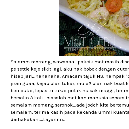
Salamm morning, wawaaaa...pakcik mat masih dise
pe settle keje sikit lagi, aku nak bobok dengan cut
hisap jari...hahahaha. Amacam tajuk N3, nampak "c
jiran guaa, kejap plan tukar, mula2 plan nak buat 
ben putar, lepas tu tukar pulak masak maggi, hmm l
bersalin 3 kali...biasalah mat kan manusia separa te
semalam memang seronok...ada jodoh kita bertemu l
semalam, terima kasih pada kekanda ummi kuantan 
derhakakan....Layannn..