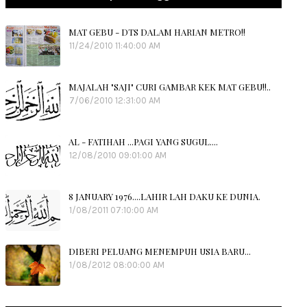
MAT GEBU - DTS DALAM HARIAN METRO!!
11/24/2010 11:40:00 AM
MAJALAH "SAJI" CURI GAMBAR KEK MAT GEBU!!..
7/06/2010 12:31:00 AM
AL - FATIHAH ...PAGI YANG SUGUL....
12/08/2010 09:01:00 AM
8 JANUARY 1976....LAHIR LAH DAKU KE DUNIA.
1/08/2011 07:10:00 AM
DIBERI PELUANG MENEMPUH USIA BARU...
1/08/2012 08:00:00 AM