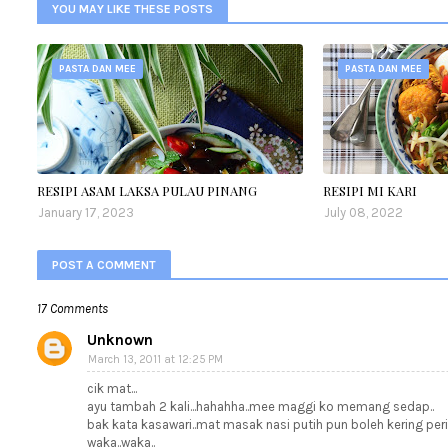
YOU MAY LIKE THESE POSTS
PASTA DAN MEE
PASTA DAN MEE
RESIPI ASAM LAKSA PULAU PINANG
RESIPI MI KARI
January 17, 2023
July 08, 2022
POST A COMMENT
17 Comments
Unknown
March 13, 2011 at 12:25 PM
cik mat...
ayu tambah 2 kali...hahahha..mee maggi ko memang sedap..
bak kata kasawari..mat masak nasi putih pun boleh kering periu
waka..waka..