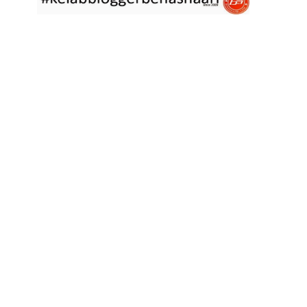
asyik hujan saja di
... read more
Jan 29 2023
RESIPI ASAM LAKSA PULAU PINANG
Assalammualaikum, salam semua. Dua tiga hari ni che mat rasa
tak berapa nak
... read more
Jan 17 2023
RESIPI KERABU BABAT SAMA TAUGE
Assalammualaikum, salam sejahtera semua. Hari ni che mat curi
sedikit masa
... read more
Jan 12 2023
RESIPI LONTONG KUAH LODEH
Assalammualaikum, salam sejahtera semua dan selamat tahun
baru 2023 bersamaan 8
... read more
Jan 01 2023
RESIPI KERABU JANTUNG PISANG ALA NYONYA
Assalammualaikum, salam semua. Hari ni pakcik dalam mood
memasak yang mudah2
... read more
Aug 25 2022
RESIPI ACAR IKAN MASIN
Assalammualaikum, salam semua. Sebelum che mat mulakan
menulis resipi hari ini,
... read more