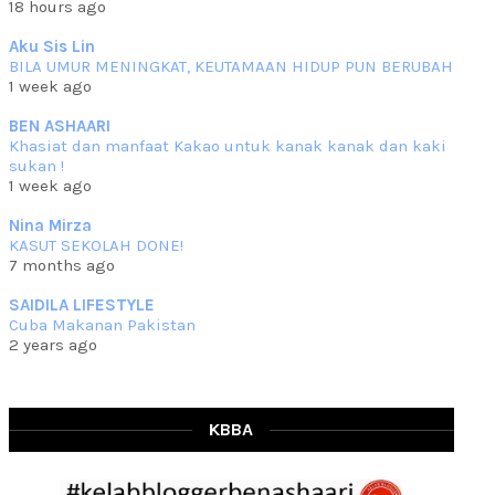
18 hours ago
che mat ucapkan
... read more
Jun 30 2023
Aku Sis Lin
BILA UMUR MENINGKAT, KEUTAMAAN HIDUP PUN BERUBAH
RESIPI KURMA AYAM MERAH
1 week ago
Assalammualaikum, salam semua. Hari ni 4 Zulhijjah 1444 Hijrah,
tinggal tak
... read more
BEN ASHAARI
Jun 23 2023
Khasiat dan manfaat Kakao untuk kanak kanak dan kaki
sukan !
RESIPI SAMBAL PARU
1 week ago
Assalammualaikum, salam sejahtera semua. Lama betul che mat tak
kemas kini
... read more
Nina Mirza
Jun 20 2023
KASUT SEKOLAH DONE!
7 months ago
RESIPI PISANG MUDA MASAK LEMAK
Assalammualaikum, salam semua. Sebenarnya pisang muda masak
SAIDILA LIFESTYLE
lemak ni che mat
... read more
Cuba Makanan Pakistan
Mar 07 2023
2 years ago
RESIPI PECAL IKAN PARI
Assalammualaikum, salam semua dan selamat bertemu kembali.
Lama betul tak
... read more
Mar 02 2023
KBBA
RESIPI BAMIA KAMBING
Assalammualaikum, salam Ahad semua. Dah beberapa hari cuaca