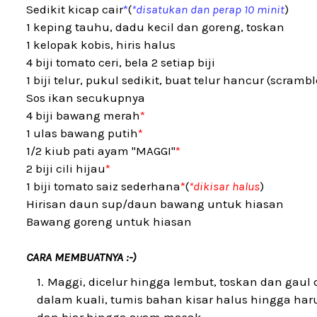
Sedikit kicap cair
*
(
*disatukan dan perap 10 minit
)
1 keping tauhu, dadu kecil dan goreng, toskan
1 kelopak kobis, hiris halus
4 biji tomato ceri, bela 2 setiap biji
1 biji telur, pukul sedikit, buat telur hancur (scramb
Sos ikan secukupnya
4 biji bawang merah
*
1 ulas bawang putih
*
1/2 kiub pati ayam "MAGGI"
*
2 biji cili hijau
*
1 biji tomato saiz sederhana
*
(
*dikisar halus
)
Hirisan daun sup/daun bawang untuk hiasan
Bawang goreng untuk hiasan
CARA MEMBUATNYA :-)
Maggi, dicelur hingga lembut, toskan dan gaul
dalam kuali, tumis bahan kisar halus hingga ha