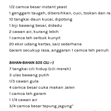
1/2 camca besar instant yeast
1 genggam taugeh, dibersihkan, cuci, toskan dan ra
10 tangkai daun kucai, dipotong
1 biji bawang besar, didadu
2 cawan air, kurang lebih
1 camca teh serbuk kunyit
20 ekor udang kertas, saiz sederhana
Garam secukup rasa, anggaran 1 camca teh penuh
BAHAN-BAHAN SOS CILI :-)
7 tangkai cili hidup (cili merah)
3 ulas bawang putih
1/3 cawan gula
4 camca besar cuka makan Jalen
1 camca teh garam
1 1/4 cawan air
3/4 camca besar tepung jagung
*