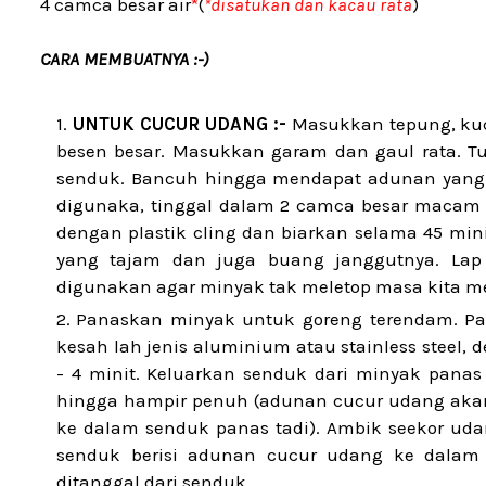
4 camca besar air
*
(
*disatukan dan kacau rata
)
CARA MEMBUATNYA :-)
UNTUK CUCUR UDANG :-
Masukkan tepung, kuca
besen besar. Masukkan garam dan gaul rata. Tu
senduk. Bancuh hingga mendapat adunan yang tak
digunaka, tinggal dalam 2 camca besar macam 
dengan plastik cling dan biarkan selama 45 min
yang tajam dan juga buang janggutnya. Lap
digunakan agar minyak tak meletop masa kita m
Panaskan minyak untuk goreng terendam. P
kesah lah jenis aluminium atau stainless steel
- 4 minit. Keluarkan senduk dari minyak pan
hingga hampir penuh (adunan cucur udang akan
ke dalam senduk panas tadi). Ambik seekor udan
senduk berisi adunan cucur udang ke dalam
ditanggal dari senduk.