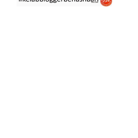
asyik hujan saja di
... read more
Jan 29 2023
RESIPI ASAM LAKSA PULAU PINANG
Assalammualaikum, salam semua. Dua tiga hari ni che mat rasa
tak berapa nak
... read more
Jan 17 2023
RESIPI KERABU BABAT SAMA TAUGE
Assalammualaikum, salam sejahtera semua. Hari ni che mat curi
sedikit masa
... read more
Jan 12 2023
RESIPI LONTONG KUAH LODEH
Assalammualaikum, salam sejahtera semua dan selamat tahun
baru 2023 bersamaan 8
... read more
Jan 01 2023
RESIPI KERABU JANTUNG PISANG ALA NYONYA
Assalammualaikum, salam semua. Hari ni pakcik dalam mood
memasak yang mudah2
... read more
Aug 25 2022
RESIPI ACAR IKAN MASIN
Assalammualaikum, salam semua. Sebelum che mat mulakan
menulis resipi hari ini,
... read more