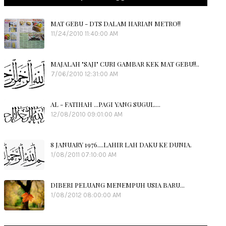
MAT GEBU - DTS DALAM HARIAN METRO!!
11/24/2010 11:40:00 AM
MAJALAH "SAJI" CURI GAMBAR KEK MAT GEBU!!..
7/06/2010 12:31:00 AM
AL - FATIHAH ...PAGI YANG SUGUL....
12/08/2010 09:01:00 AM
8 JANUARY 1976....LAHIR LAH DAKU KE DUNIA.
1/08/2011 07:10:00 AM
DIBERI PELUANG MENEMPUH USIA BARU...
1/08/2012 08:00:00 AM