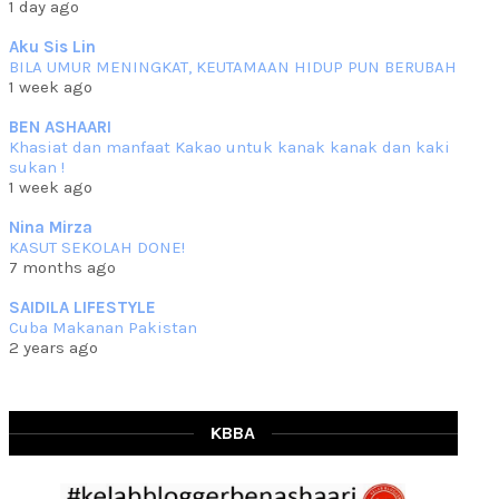
1 day ago
che mat ucapkan
... read more
Jun 30 2023
Aku Sis Lin
BILA UMUR MENINGKAT, KEUTAMAAN HIDUP PUN BERUBAH
RESIPI KURMA AYAM MERAH
1 week ago
Assalammualaikum, salam semua. Hari ni 4 Zulhijjah 1444 Hijrah,
tinggal tak
... read more
BEN ASHAARI
Jun 23 2023
Khasiat dan manfaat Kakao untuk kanak kanak dan kaki
sukan !
RESIPI SAMBAL PARU
1 week ago
Assalammualaikum, salam sejahtera semua. Lama betul che mat tak
kemas kini
... read more
Nina Mirza
Jun 20 2023
KASUT SEKOLAH DONE!
7 months ago
RESIPI PISANG MUDA MASAK LEMAK
Assalammualaikum, salam semua. Sebenarnya pisang muda masak
SAIDILA LIFESTYLE
lemak ni che mat
... read more
Cuba Makanan Pakistan
Mar 07 2023
2 years ago
RESIPI PECAL IKAN PARI
Assalammualaikum, salam semua dan selamat bertemu kembali.
Lama betul tak
... read more
Mar 02 2023
KBBA
RESIPI BAMIA KAMBING
Assalammualaikum, salam Ahad semua. Dah beberapa hari cuaca