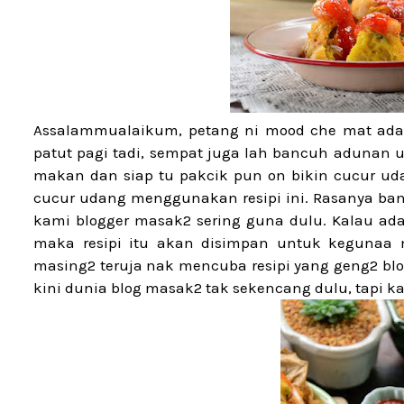
Assalammualaikum, petang ni mood che mat ada r
patut pagi tadi, sempat juga lah bancuh adunan un
makan dan siap tu pakcik pun on bikin cucur ud
cucur udang menggunakan resipi ini. Rasanya bany
kami blogger masak2 sering guna dulu. Kalau ada
maka resipi itu akan disimpan untuk kegunaa m
masing2 teruja nak mencuba resipi yang geng2 bl
kini dunia blog masak2 tak sekencang dulu, tapi 