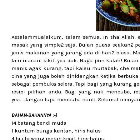
Assalammualaikum, salam semua. In sha Allah, e
masak yang simple2 saja. Bulan puasa seakan2 pe
jenis makanan yang jarang ada di hari2 biasa.
lain macam sikit, yea dak. Naga pun kalah! Bulan
manis agak kurang, tapi kalau murtabak, che mat 
cina yang juga boleh dihidangkan ketika berbuk
sebagai pembuka selera. Tapi bagi yang kurang g
resipi pilihan anda. Bagi yang nak mencuba, r
yea....Jangan lupa mencuba nanti. Selamat menya
BAHAN-BAHANNYA :-)
14 batang bendi muda
1 kuntum bunga kantan, hiris halus
4 biji bawang merah kecil, hiris halus