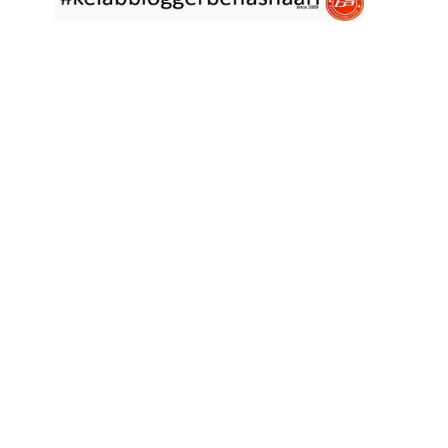
asyik hujan saja di
... read more
Jan 29 2023
RESIPI ASAM LAKSA PULAU PINANG
Assalammualaikum, salam semua. Dua tiga hari ni che mat rasa
tak berapa nak
... read more
Jan 17 2023
RESIPI KERABU BABAT SAMA TAUGE
Assalammualaikum, salam sejahtera semua. Hari ni che mat curi
sedikit masa
... read more
Jan 12 2023
RESIPI LONTONG KUAH LODEH
Assalammualaikum, salam sejahtera semua dan selamat tahun
baru 2023 bersamaan 8
... read more
Jan 01 2023
RESIPI KERABU JANTUNG PISANG ALA NYONYA
Assalammualaikum, salam semua. Hari ni pakcik dalam mood
memasak yang mudah2
... read more
Aug 25 2022
RESIPI ACAR IKAN MASIN
Assalammualaikum, salam semua. Sebelum che mat mulakan
menulis resipi hari ini,
... read more