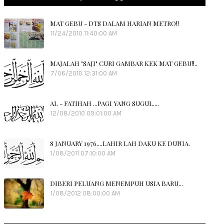
MAT GEBU - DTS DALAM HARIAN METRO!!
11/24/2010 11:40:00 AM
MAJALAH "SAJI" CURI GAMBAR KEK MAT GEBU!!..
7/06/2010 12:31:00 AM
AL - FATIHAH ...PAGI YANG SUGUL....
12/08/2010 09:01:00 AM
8 JANUARY 1976....LAHIR LAH DAKU KE DUNIA.
1/08/2011 07:10:00 AM
DIBERI PELUANG MENEMPUH USIA BARU...
1/08/2012 08:00:00 AM