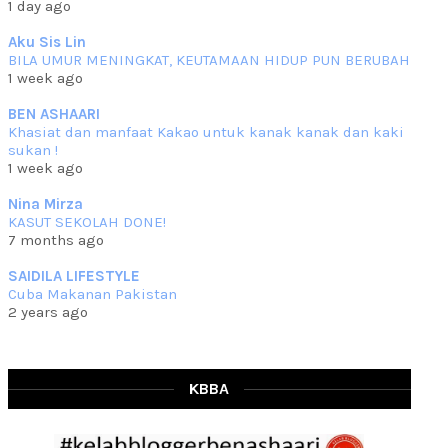
1 day ago
che mat ucapkan
... read more
Jun 30 2023
Aku Sis Lin
BILA UMUR MENINGKAT, KEUTAMAAN HIDUP PUN BERUBAH
RESIPI KURMA AYAM MERAH
1 week ago
Assalammualaikum, salam semua. Hari ni 4 Zulhijjah 1444 Hijrah,
tinggal tak
... read more
BEN ASHAARI
Jun 23 2023
Khasiat dan manfaat Kakao untuk kanak kanak dan kaki
sukan !
RESIPI SAMBAL PARU
1 week ago
Assalammualaikum, salam sejahtera semua. Lama betul che mat tak
kemas kini
... read more
Nina Mirza
Jun 20 2023
KASUT SEKOLAH DONE!
7 months ago
RESIPI PISANG MUDA MASAK LEMAK
Assalammualaikum, salam semua. Sebenarnya pisang muda masak
SAIDILA LIFESTYLE
lemak ni che mat
... read more
Cuba Makanan Pakistan
Mar 07 2023
2 years ago
RESIPI PECAL IKAN PARI
Assalammualaikum, salam semua dan selamat bertemu kembali.
Lama betul tak
... read more
Mar 02 2023
KBBA
RESIPI BAMIA KAMBING
Assalammualaikum, salam Ahad semua. Dah beberapa hari cuaca