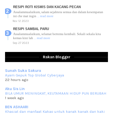
RESIPI ROTI KISMIS DAN KACANG PECAN
Assalammualaikum, salam sejahtera semua dan dalam kesempatan
ini che mat ingin
... read more
Nov 12 2023
RESIPI SAMBAL PARU
Assalammualaikum, selamat bertemu kembali. Sekali sekala kita
kemas kini lah
... read more
Sep 27 2023
RESIPI AYAM TELUR MASIN
Assalammualaikum, salam sejahtera dan salam rindu untuk semua.
Rakan Blogger
Berkurun dah
... read more
Sep 10 2023
Sunah Suka Sakura
RESIPI KUIH KASWI KELEDEK UNGU
Ayam Gepuk Top Global Cyberjaya
Assalammualaikum, salam semua. Masih belum terlambat untuk che
22 hours ago
mat ucapkan
... read more
Jun 30 2023
Aku Sis Lin
BILA UMUR MENINGKAT, KEUTAMAAN HIDUP PUN BERUBAH
RESIPI KURMA AYAM MERAH
1 week ago
Assalammualaikum, salam semua. Hari ni 4 Zulhijjah 1444 Hijrah,
tinggal tak
... read more
BEN ASHAARI
Jun 23 2023
Khasiat dan manfaat Kakao untuk kanak kanak dan kaki