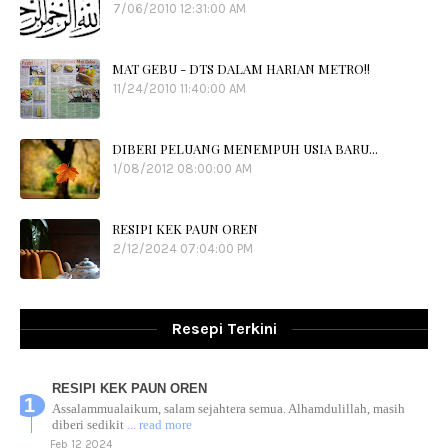
7/06/2010 12:31:00 AM
MAT GEBU - DTS DALAM HARIAN METRO!!
11/24/2010 11:40:00 AM
DIBERI PELUANG MENEMPUH USIA BARU...
1/08/2012 08:00:00 AM
RESIPI KEK PAUN OREN
2/12/2024 07:04:00 PM
Resepi Terkini
RESIPI KEK PAUN OREN
Assalammualaikum, salam sejahtera semua. Alhamdulillah, masih
diberi sedikit
... read more
Feb 12 2024