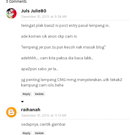
5 Comments
Juls Julie80
December 10, 2015 at 9:56 AM
teringat plak baru2 ni post entry pasal lempeng ni..
ade komen cik anon ckp cam ni
"lempeng jer pun..tu pun kecoh nak masuk blog"
adehhhh,.... cam kita paksa dia baca lakk...
apa2pun sabo jer la...
yg penting lempeng CMG mmg menyelerakan...utk tekak2
kampung cam iols..hehe
Reply
Delete
raihanah
December 10, 2015 at 11:13 AM
sedapnya, cantik gambar
Reply
Delete