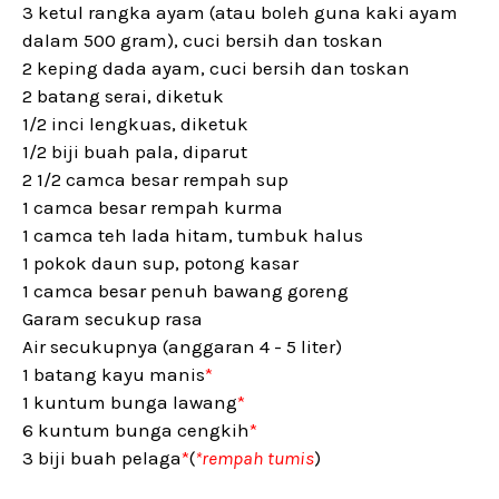
3 ketul rangka ayam (atau boleh guna kaki ayam
dalam 500 gram), cuci bersih dan toskan
2 keping dada ayam, cuci bersih dan toskan
2 batang serai, diketuk
1/2 inci lengkuas, diketuk
1/2 biji buah pala, diparut
2 1/2 camca besar rempah sup
1 camca besar rempah kurma
1 camca teh lada hitam, tumbuk halus
1 pokok daun sup, potong kasar
1 camca besar penuh bawang goreng
Garam secukup rasa
Air secukupnya (anggaran 4 - 5 liter)
1 batang kayu manis
*
1 kuntum bunga lawang
*
6 kuntum bunga cengkih
*
3 biji buah pelaga
*
(
*rempah tumis
)