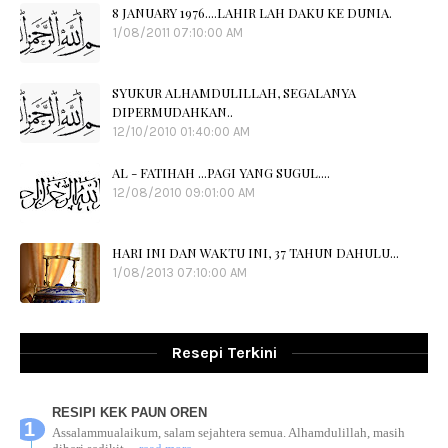
8 JANUARY 1976....LAHIR LAH DAKU KE DUNIA.
1/08/2011 07:10:00 AM
SYUKUR ALHAMDULILLAH, SEGALANYA
DIPERMUDAHKAN..
12/10/2010 01:40:00 AM
AL - FATIHAH ...PAGI YANG SUGUL....
12/08/2010 09:01:00 AM
HARI INI DAN WAKTU INI, 37 TAHUN DAHULU...
1/08/2013 07:10:00 AM
Resepi Terkini
RESIPI KEK PAUN OREN
Assalammualaikum, salam sejahtera semua. Alhamdulillah, masih