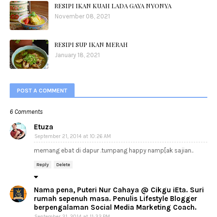
RESIPI IKAN KUAH LADA GAYA NYONYA
November 08, 2021
RESIPI SUP IKAN MERAH
January 18, 2021
POST A COMMENT
6 Comments
Etuza
September 21, 2014 at 10:26 AM
memang ebat di dapur .tumpang happy namp[ak sajian..
Reply
Delete
Nama pena, Puteri Nur Cahaya @ Cikgu iEta. Suri
rumah sepenuh masa. Penulis Lifestyle Blogger
berpengalaman Social Media Marketing Coach.
September 21, 2014 at 11:32 PM