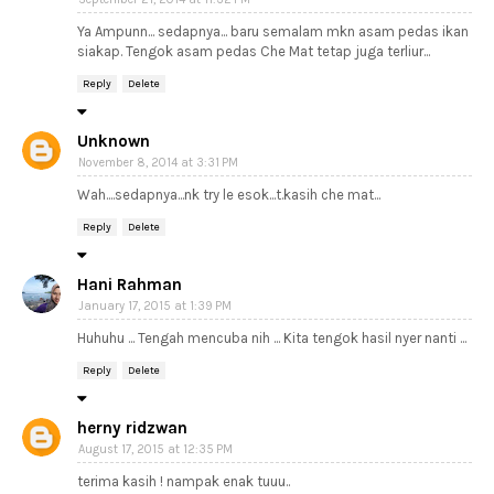
Ya Ampunn... sedapnya... baru semalam mkn asam pedas ikan
siakap. Tengok asam pedas Che Mat tetap juga terliur...
Reply
Delete
Unknown
November 8, 2014 at 3:31 PM
Wah....sedapnya...nk try le esok...t.kasih che mat...
Reply
Delete
Hani Rahman
January 17, 2015 at 1:39 PM
Huhuhu ... Tengah mencuba nih ... Kita tengok hasil nyer nanti ...
Reply
Delete
herny ridzwan
August 17, 2015 at 12:35 PM
terima kasih ! nampak enak tuuu..