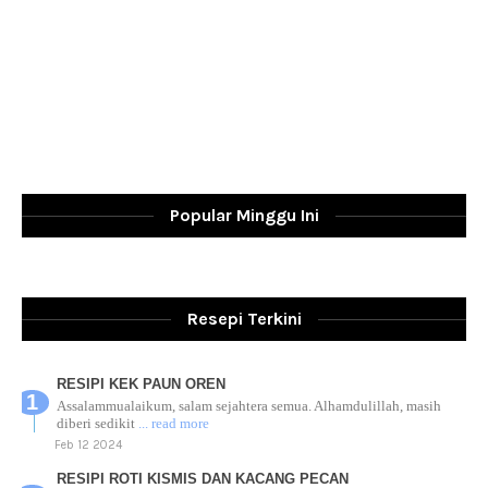
Popular Minggu Ini
Resepi Terkini
RESIPI KEK PAUN OREN
Assalammualaikum, salam sejahtera semua. Alhamdulillah, masih
diberi sedikit
... read more
Feb 12 2024
RESIPI ROTI KISMIS DAN KACANG PECAN