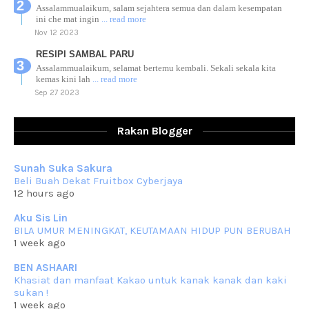
Assalammualaikum, salam sejahtera semua dan dalam kesempatan
ini che mat ingin
... read more
Nov 12 2023
RESIPI SAMBAL PARU
Assalammualaikum, selamat bertemu kembali. Sekali sekala kita
kemas kini lah
... read more
Sep 27 2023
RESIPI AYAM TELUR MASIN
Assalammualaikum, salam sejahtera dan salam rindu untuk semua.
Rakan Blogger
Berkurun dah
... read more
Sep 10 2023
Sunah Suka Sakura
RESIPI KUIH KASWI KELEDEK UNGU
Beli Buah Dekat Fruitbox Cyberjaya
Assalammualaikum, salam semua. Masih belum terlambat untuk che
12 hours ago
mat ucapkan
... read more
Jun 30 2023
Aku Sis Lin
BILA UMUR MENINGKAT, KEUTAMAAN HIDUP PUN BERUBAH
RESIPI KURMA AYAM MERAH
1 week ago
Assalammualaikum, salam semua. Hari ni 4 Zulhijjah 1444 Hijrah,
tinggal tak
... read more
BEN ASHAARI
Jun 23 2023
Khasiat dan manfaat Kakao untuk kanak kanak dan kaki
sukan !
RESIPI SAMBAL PARU
1 week ago
Assalammualaikum, salam sejahtera semua. Lama betul che mat tak