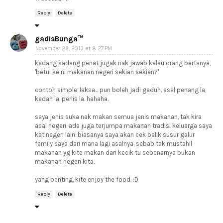
Reply
Delete
gadisBunga™
November 29, 2013 at 8:27 PM
kadang kadang penat jugak nak jawab kalau orang bertanya,
'betul ke ni makanan negeri sekian sekian?'
contoh simple, laksa... pun boleh jadi gaduh. asal penang la,
kedah la, perlis la. hahaha.
saya jenis suka nak makan semua jenis makanan, tak kira
asal negeri. ada juga terjumpa makanan tradisi keluarga saya
kat negeri lain. biasanya saya akan cek balik susur galur
family saya dari mana lagi asalnya, sebab tak mustahil
makanan yg kite makan dari kecik tu sebenarnya bukan
makanan negeri kita.
yang penting, kite enjoy the food. :D
Reply
Delete