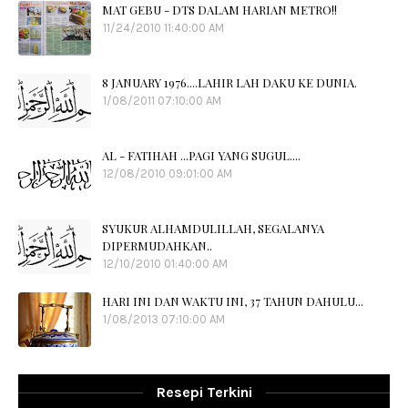
MAT GEBU - DTS DALAM HARIAN METRO!!
11/24/2010 11:40:00 AM
8 JANUARY 1976....LAHIR LAH DAKU KE DUNIA.
1/08/2011 07:10:00 AM
AL - FATIHAH ...PAGI YANG SUGUL....
12/08/2010 09:01:00 AM
SYUKUR ALHAMDULILLAH, SEGALANYA
DIPERMUDAHKAN..
12/10/2010 01:40:00 AM
HARI INI DAN WAKTU INI, 37 TAHUN DAHULU...
1/08/2013 07:10:00 AM
Resepi Terkini