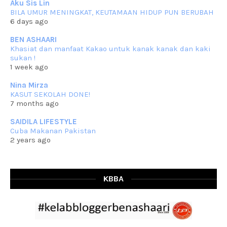
Aku Sis Lin
BILA UMUR MENINGKAT, KEUTAMAAN HIDUP PUN BERUBAH
RESIPI KURMA AYAM MERAH
6 days ago
Assalammualaikum, salam semua. Hari ni 4 Zulhijjah 1444 Hijrah,
tinggal tak
... read more
BEN ASHAARI
Jun 23 2023
Khasiat dan manfaat Kakao untuk kanak kanak dan kaki
sukan !
RESIPI SAMBAL PARU
1 week ago
Assalammualaikum, salam sejahtera semua. Lama betul che mat tak
kemas kini
... read more
Nina Mirza
Jun 20 2023
KASUT SEKOLAH DONE!
7 months ago
RESIPI PISANG MUDA MASAK LEMAK
Assalammualaikum, salam semua. Sebenarnya pisang muda masak
SAIDILA LIFESTYLE
lemak ni che mat
... read more
Cuba Makanan Pakistan
Mar 07 2023
2 years ago
RESIPI PECAL IKAN PARI
Assalammualaikum, salam semua dan selamat bertemu kembali.
Lama betul tak
... read more
Mar 02 2023
KBBA
RESIPI BAMIA KAMBING
Assalammualaikum, salam Ahad semua. Dah beberapa hari cuaca
asyik hujan saja di
... read more
Jan 29 2023