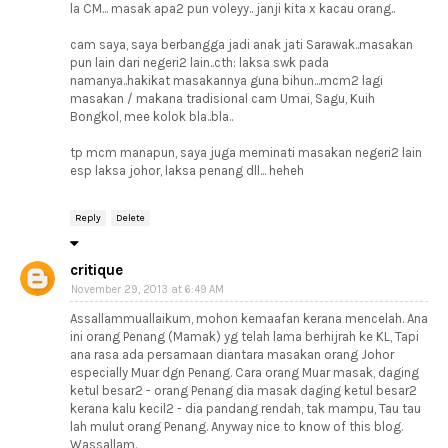
la CM... masak apa2 pun voleyy.. janji kita x kacau orang..
cam saya, saya berbangga jadi anak jati Sarawak..masakan
pun lain dari negeri2 lain..cth: laksa swk pada
namanya..hakikat masakannya guna bihun...mcm2 lagi
masakan / makana tradisional cam Umai, Sagu, Kuih
Bongkol, mee kolok bla..bla..
tp mcm manapun, saya juga meminati masakan negeri2 lain
esp laksa johor, laksa penang dll... heheh
Reply
Delete
critique
November 29, 2013 at 6:49 AM
Assallammuallaikum, mohon kemaafan kerana mencelah. Ana
ini orang Penang (Mamak) yg telah lama berhijrah ke KL, Tapi
ana rasa ada persamaan diantara masakan orang Johor
especially Muar dgn Penang. Cara orang Muar masak, daging
ketul besar2 - orang Penang dia masak daging ketul besar2
kerana kalu kecil2 - dia pandang rendah, tak mampu, Tau tau
lah mulut orang Penang. Anyway nice to know of this blog.
Wassallam.