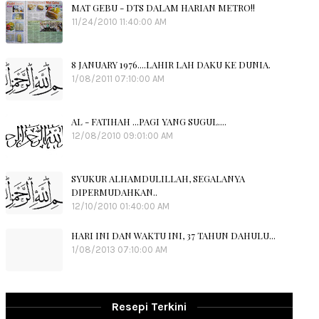
MAT GEBU - DTS DALAM HARIAN METRO!!
11/24/2010 11:40:00 AM
8 JANUARY 1976....LAHIR LAH DAKU KE DUNIA.
1/08/2011 07:10:00 AM
AL - FATIHAH ...PAGI YANG SUGUL....
12/08/2010 09:01:00 AM
SYUKUR ALHAMDULILLAH, SEGALANYA
DIPERMUDAHKAN..
12/10/2010 01:40:00 AM
HARI INI DAN WAKTU INI, 37 TAHUN DAHULU...
1/08/2013 07:10:00 AM
Resepi Terkini