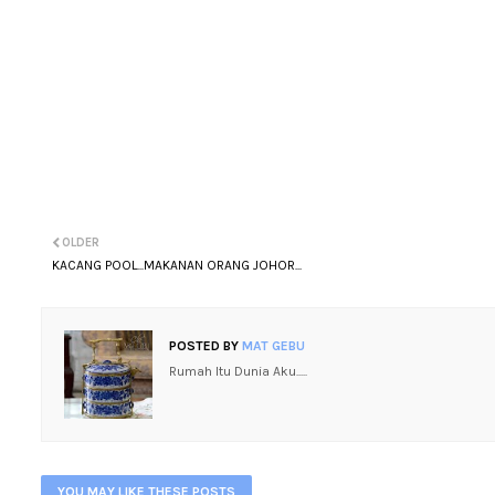
OLDER
KACANG POOL...MAKANAN ORANG JOHOR...
POSTED BY
MAT GEBU
Rumah Itu Dunia Aku.....
YOU MAY LIKE THESE POSTS