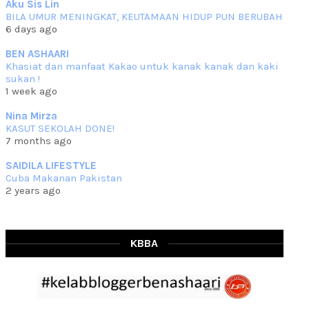
Aku Sis Lin
BILA UMUR MENINGKAT, KEUTAMAAN HIDUP PUN BERUBAH
RESIPI KURMA AYAM MERAH
6 days ago
Assalammualaikum, salam semua. Hari ni 4 Zulhijjah 1444 Hijrah,
tinggal tak
... read more
BEN ASHAARI
Jun 23 2023
Khasiat dan manfaat Kakao untuk kanak kanak dan kaki
sukan !
RESIPI SAMBAL PARU
1 week ago
Assalammualaikum, salam sejahtera semua. Lama betul che mat tak
kemas kini
... read more
Nina Mirza
Jun 20 2023
KASUT SEKOLAH DONE!
7 months ago
RESIPI PISANG MUDA MASAK LEMAK
Assalammualaikum, salam semua. Sebenarnya pisang muda masak
SAIDILA LIFESTYLE
lemak ni che mat
... read more
Cuba Makanan Pakistan
Mar 07 2023
2 years ago
RESIPI PECAL IKAN PARI
Assalammualaikum, salam semua dan selamat bertemu kembali.
Lama betul tak
... read more
Mar 02 2023
KBBA
RESIPI BAMIA KAMBING
Assalammualaikum, salam Ahad semua. Dah beberapa hari cuaca
asyik hujan saja di
... read more
Jan 29 2023