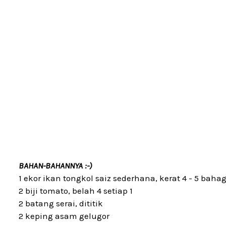
BAHAN-BAHANNYA :-)
1 ekor ikan tongkol saiz sederhana, kerat 4 - 5 baha
2 biji tomato, belah 4 setiap 1
2 batang serai, dititik
2 keping asam gelugor