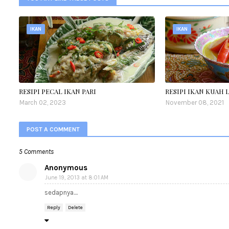
IKAN
IKAN
RESIPI PECAL IKAN PARI
RESIPI IKAN KUAH 
March 02, 2023
November 08, 2021
POST A COMMENT
5 Comments
Anonymous
June 19, 2013 at 8:01 AM
sedapnya....
Reply
Delete