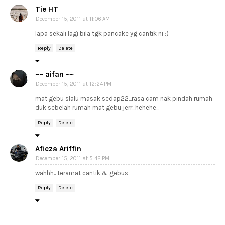
Tie HT
December 15, 2011 at 11:06 AM
lapa sekali lagi bila tgk pancake yg cantik ni :)
Reply
Delete
~~ aifan ~~
December 15, 2011 at 12:24 PM
mat gebu slalu masak sedap22...rasa cam nak pindah rumah
duk sebelah rumah mat gebu jerr...hehehe...
Reply
Delete
Afieza Ariffin
December 15, 2011 at 5:42 PM
wahhh.. teramat cantik & gebus
Reply
Delete