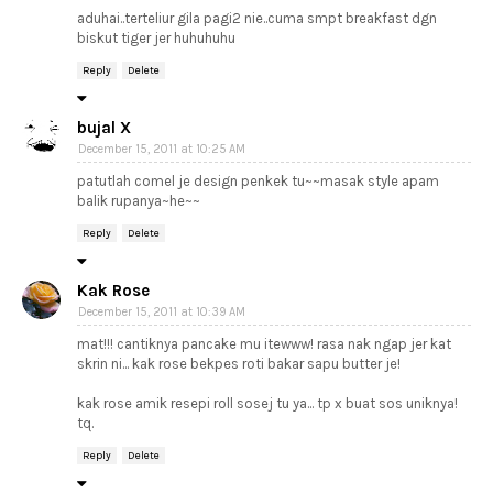
aduhai..terteliur gila pagi2 nie..cuma smpt breakfast dgn
biskut tiger jer huhuhuhu
Reply
Delete
bujal X
December 15, 2011 at 10:25 AM
patutlah comel je design penkek tu~~masak style apam
balik rupanya~he~~
Reply
Delete
Kak Rose
December 15, 2011 at 10:39 AM
mat!!! cantiknya pancake mu itewww! rasa nak ngap jer kat
skrin ni... kak rose bekpes roti bakar sapu butter je!
kak rose amik resepi roll sosej tu ya... tp x buat sos uniknya!
tq.
Reply
Delete