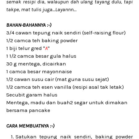
semak resipi dia, walaupun dah ulang tayang dulu, tapi
takpe, mat tulis juga...Layannn..
.
BAHAN-BAHANNYA :-)
3/4 cawan tepung naik sendiri (self-raising flour)
1/2 camca teh baking powder
1 biji telur gred "
A
"
1 1/2 camca besar gula halus
30 g mentega, dicairkan
1 camca besar mayonnaise
1/2 cawan susu cair (mat guna susu sejat)
1/2 camca teh esen vanilla (resipi asal tak letak)
Secubit garam halus
Mentega, madu dan buah2 segar untuk dimakan
bersama pancake
CARA MEMBUATNYA :-)
Satukan tepung naik sendiri, baking powder