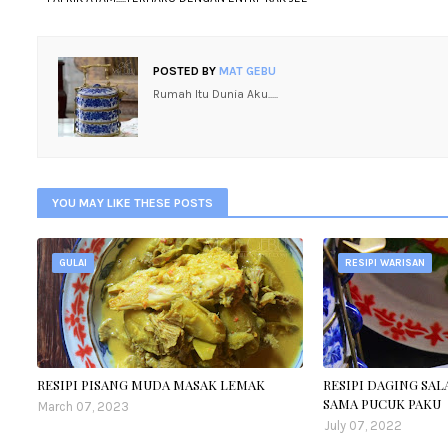
POSTED BY
MAT GEBU
Rumah Itu Dunia Aku.....
YOU MAY LIKE THESE POSTS
GULAI
RESIPI WARISAN
RESIPI PISANG MUDA MASAK LEMAK
RESIPI DAGING SA
SAMA PUCUK PAKU
March 07, 2023
July 07, 2022