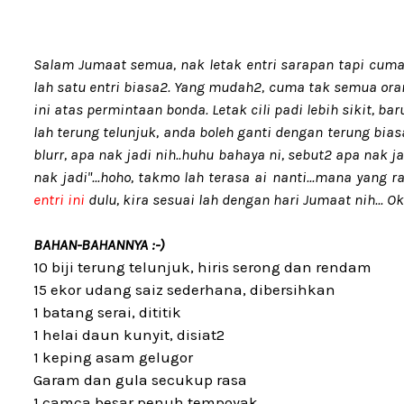
Salam Jumaat semua, nak letak entri sarapan tapi cuma
lah satu entri biasa2. Yang mudah2, cuma tak semua ora
ini atas permintaan bonda. Letak cili padi lebih sikit, 
lah terung telunjuk, anda boleh ganti dengan terung biasa,
blurr, apa nak jadi nih..huhu bahaya ni, sebut2 apa nak j
nak jadi"...hoho, takmo lah terasa ai nanti...mana yang 
entri ini
dulu, kira sesuai lah dengan hari Jumaat nih... Ok
BAHAN-BAHANNYA :-)
10 biji terung telunjuk, hiris serong dan rendam
15 ekor udang saiz sederhana, dibersihkan
1 batang serai, dititik
1 helai daun kunyit, disiat2
1 keping asam gelugor
Garam dan gula secukup rasa
1 camca besar penuh tempoyak