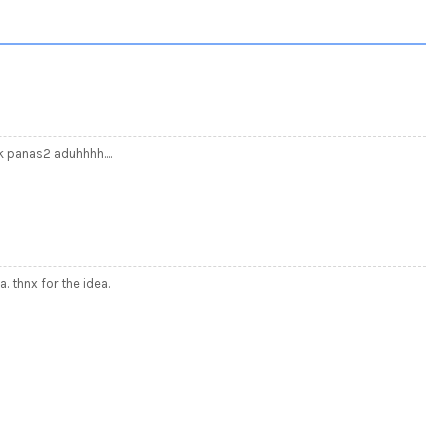
k panas2 aduhhhh....
 thnx for the idea.