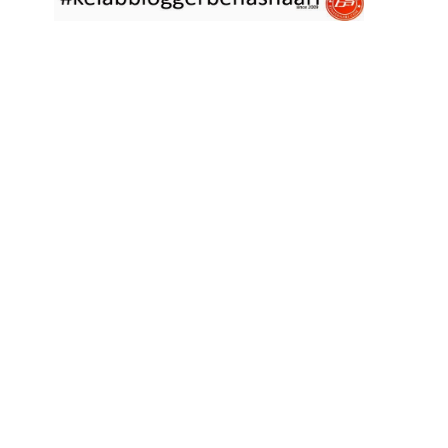
asyik hujan saja di
... read more
Jan 29 2023
RESIPI ASAM LAKSA PULAU PINANG
Assalammualaikum, salam semua. Dua tiga hari ni che mat rasa
tak berapa nak
... read more
Jan 17 2023
RESIPI KERABU BABAT SAMA TAUGE
Assalammualaikum, salam sejahtera semua. Hari ni che mat curi
sedikit masa
... read more
Jan 12 2023
RESIPI LONTONG KUAH LODEH
Assalammualaikum, salam sejahtera semua dan selamat tahun
baru 2023 bersamaan 8
... read more
Jan 01 2023
RESIPI KERABU JANTUNG PISANG ALA NYONYA
Assalammualaikum, salam semua. Hari ni pakcik dalam mood
memasak yang mudah2
... read more
Aug 25 2022
RESIPI ACAR IKAN MASIN
Assalammualaikum, salam semua. Sebelum che mat mulakan
menulis resipi hari ini,
... read more