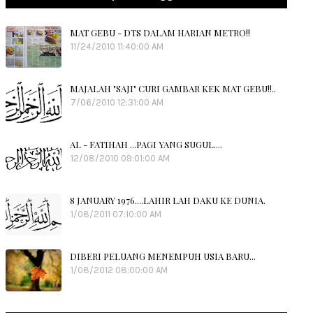
MAT GEBU - DTS DALAM HARIAN METRO!!
11/24/2010 11:40:00 AM
MAJALAH "SAJI" CURI GAMBAR KEK MAT GEBU!!..
7/06/2010 12:31:00 AM
AL - FATIHAH ...PAGI YANG SUGUL....
12/08/2010 09:01:00 AM
8 JANUARY 1976....LAHIR LAH DAKU KE DUNIA.
1/08/2011 07:10:00 AM
DIBERI PELUANG MENEMPUH USIA BARU...
1/08/2012 08:00:00 AM