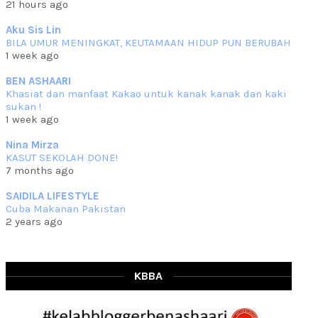
21 hours ago
che mat ucapkan
... read more
Jun 30 2023
Aku Sis Lin
BILA UMUR MENINGKAT, KEUTAMAAN HIDUP PUN BERUBAH
RESIPI KURMA AYAM MERAH
1 week ago
Assalammualaikum, salam semua. Hari ni 4 Zulhijjah 1444 Hijrah,
tinggal tak
... read more
BEN ASHAARI
Jun 23 2023
Khasiat dan manfaat Kakao untuk kanak kanak dan kaki
sukan !
RESIPI SAMBAL PARU
1 week ago
Assalammualaikum, salam sejahtera semua. Lama betul che mat tak
kemas kini
... read more
Nina Mirza
Jun 20 2023
KASUT SEKOLAH DONE!
7 months ago
RESIPI PISANG MUDA MASAK LEMAK
Assalammualaikum, salam semua. Sebenarnya pisang muda masak
SAIDILA LIFESTYLE
lemak ni che mat
... read more
Cuba Makanan Pakistan
Mar 07 2023
2 years ago
RESIPI PECAL IKAN PARI
Assalammualaikum, salam semua dan selamat bertemu kembali.
Lama betul tak
... read more
Mar 02 2023
KBBA
RESIPI BAMIA KAMBING
Assalammualaikum, salam Ahad semua. Dah beberapa hari cuaca