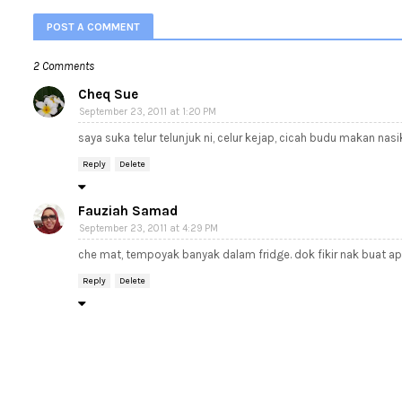
POST A COMMENT
2 Comments
Cheq Sue
September 23, 2011 at 1:20 PM
saya suka telur telunjuk ni, celur kejap, cicah budu makan nasi
Reply
Delete
Fauziah Samad
September 23, 2011 at 4:29 PM
che mat, tempoyak banyak dalam fridge. dok fikir nak buat apa.
Reply
Delete