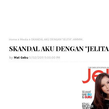
Home
Media
SKANDAL AKU DENGAN "JELITA"...HMMM...
SKANDAL AKU DENGAN "JELITA"
Mat Gebu
5/02/2011 11:00:00 PM