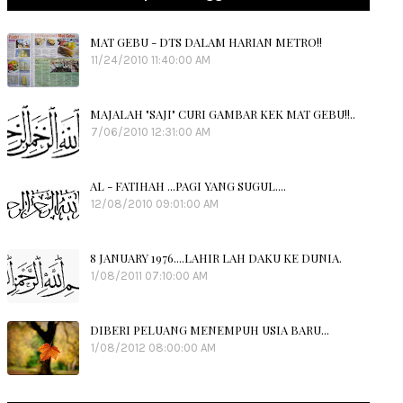
MAT GEBU - DTS DALAM HARIAN METRO!!
11/24/2010 11:40:00 AM
MAJALAH "SAJI" CURI GAMBAR KEK MAT GEBU!!..
7/06/2010 12:31:00 AM
AL - FATIHAH ...PAGI YANG SUGUL....
12/08/2010 09:01:00 AM
8 JANUARY 1976....LAHIR LAH DAKU KE DUNIA.
1/08/2011 07:10:00 AM
DIBERI PELUANG MENEMPUH USIA BARU...
1/08/2012 08:00:00 AM