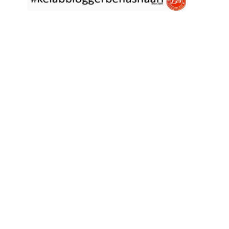
asyik hujan saja di
... read more
Jan 29 2023
RESIPI ASAM LAKSA PULAU PINANG
Assalammualaikum, salam semua. Dua tiga hari ni che mat rasa
tak berapa nak
... read more
Jan 17 2023
RESIPI KERABU BABAT SAMA TAUGE
Assalammualaikum, salam sejahtera semua. Hari ni che mat curi
sedikit masa
... read more
Jan 12 2023
RESIPI LONTONG KUAH LODEH
Assalammualaikum, salam sejahtera semua dan selamat tahun
baru 2023 bersamaan 8
... read more
Jan 01 2023
RESIPI KERABU JANTUNG PISANG ALA NYONYA
Assalammualaikum, salam semua. Hari ni pakcik dalam mood
memasak yang mudah2
... read more
Aug 25 2022
RESIPI ACAR IKAN MASIN
Assalammualaikum, salam semua. Sebelum che mat mulakan
menulis resipi hari ini,
... read more