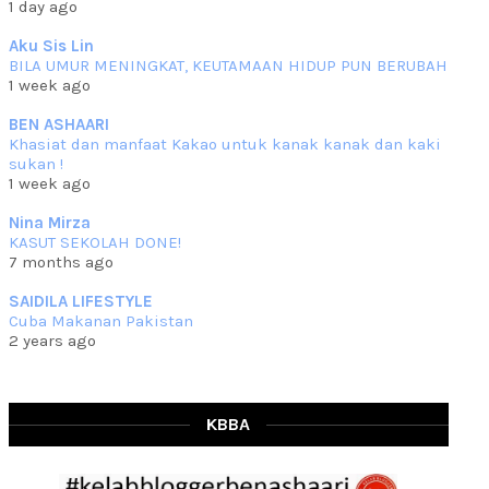
1 day ago
che mat ucapkan
... read more
Jun 30 2023
Aku Sis Lin
BILA UMUR MENINGKAT, KEUTAMAAN HIDUP PUN BERUBAH
RESIPI KURMA AYAM MERAH
1 week ago
Assalammualaikum, salam semua. Hari ni 4 Zulhijjah 1444 Hijrah,
tinggal tak
... read more
BEN ASHAARI
Jun 23 2023
Khasiat dan manfaat Kakao untuk kanak kanak dan kaki
sukan !
RESIPI SAMBAL PARU
1 week ago
Assalammualaikum, salam sejahtera semua. Lama betul che mat tak
kemas kini
... read more
Nina Mirza
Jun 20 2023
KASUT SEKOLAH DONE!
7 months ago
RESIPI PISANG MUDA MASAK LEMAK
Assalammualaikum, salam semua. Sebenarnya pisang muda masak
SAIDILA LIFESTYLE
lemak ni che mat
... read more
Cuba Makanan Pakistan
Mar 07 2023
2 years ago
RESIPI PECAL IKAN PARI
Assalammualaikum, salam semua dan selamat bertemu kembali.
Lama betul tak
... read more
Mar 02 2023
KBBA
RESIPI BAMIA KAMBING
Assalammualaikum, salam Ahad semua. Dah beberapa hari cuaca