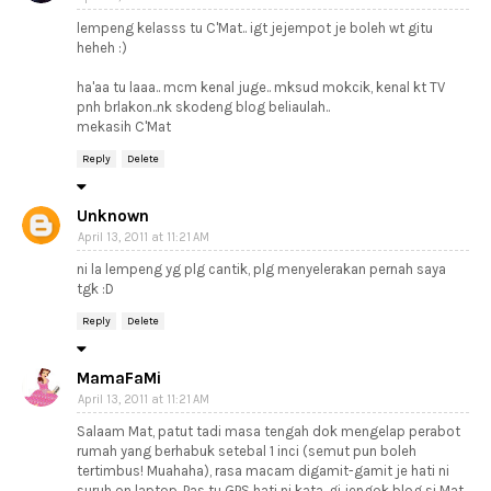
lempeng kelasss tu C'Mat.. igt jejempot je boleh wt gitu
heheh :)
ha'aa tu laaa.. mcm kenal juge.. mksud mokcik, kenal kt TV
pnh brlakon..nk skodeng blog beliaulah..
mekasih C'Mat
Reply
Delete
Unknown
April 13, 2011 at 11:21 AM
ni la lempeng yg plg cantik, plg menyelerakan pernah saya
tgk :D
Reply
Delete
MamaFaMi
April 13, 2011 at 11:21 AM
Salaam Mat, patut tadi masa tengah dok mengelap perabot
rumah yang berhabuk setebal 1 inci (semut pun boleh
tertimbus! Muahaha), rasa macam digamit-gamit je hati ni
suruh on laptop. Pas tu GPS hati ni kata, gi jengok blog si Mat