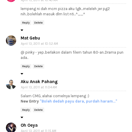
April 13, 2011 at 10:40 AM
lempeng ni dah mcm pizza aku tgk...meleleh jer pg2
nih...bolehlah masuk dlm list nti...^__^
Reply
Delete
Mat Gebu
April 13, 2011 at 10:52 AM
@ pinky - yep..berlakon dalam filem tahun 80-an..Drama pun
ada..
Reply
Delete
Aku Anak Pahang
April 13, 2011 at 11:04 AM
Salam CMG, alahai comelnya lempeng :)
New Entry
"Boleh dedah payu dara, purdah haram..."
Reply
Delete
Oh Oeya
April 13, 2011 at 11:15 AM