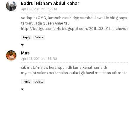
Badrul Hisham Abdul Kahar
April 13, 2011 at 1:52 PM
sodap tu CMG, tambah cicah dgn sambal. Lawat le blog saya yg
terbaru...ada Queen Anne tau
http://budgetcorner4u.blogspot.com/2011_03_01_archive.html
Reply
Delete
Mas
April 13, 2011 at 1:55 PM
cik mat..i'm new here wpun dh lama kenal nama dr
myresipi..salam perkenalan...suka tgk hasil masakan cik mat..
Reply
Delete