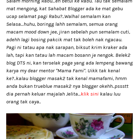
Salam morning Rabu...eh betul ke Rabu. Tau tak semalam
mat mengong, kat Sahabat Blogger ada ke mat gebu
ucap selamat pagi Rabu?..Walhal semalam kan
Selasa...huhu, boringg lahh semalam, semua orang
macam mood down jee, jiran sebelah pun semalam cuti,
adehh lagi bosing pakcik mat tak boleh nak ngacau.
Pagi ni tatau apa nak sarapan, biksut krim kraker ada
lah, tapi kan tatau lah macam bosann je nengok. Belek2
blog DTS ni, kan terselak page yang ada lempeng bawang
karya my dear mentor "Mama Fami". Uikk tak kenal
ke?..kalau blogger masak2 tak kenal mamafami, hmm
anda bukan trueblue masak2 nya blogger okehh..pssstt
dia pernah keluar majalah Jelita...
klik sini
kalau luu
orang tak caya..