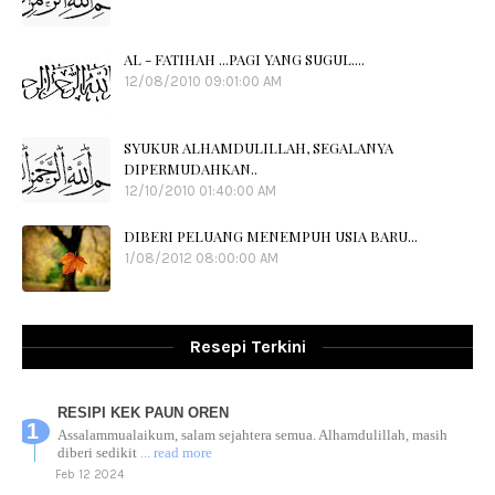
AL - FATIHAH ...PAGI YANG SUGUL....
12/08/2010 09:01:00 AM
SYUKUR ALHAMDULILLAH, SEGALANYA
DIPERMUDAHKAN..
12/10/2010 01:40:00 AM
DIBERI PELUANG MENEMPUH USIA BARU...
1/08/2012 08:00:00 AM
Resepi Terkini
RESIPI KEK PAUN OREN
Assalammualaikum, salam sejahtera semua. Alhamdulillah, masih
diberi sedikit
... read more
Feb 12 2024