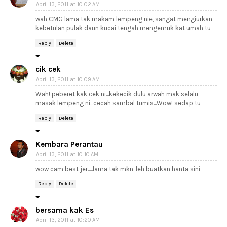
April 13, 2011 at 10:02 AM
wah CMG lama tak makam lempeng nie, sangat mengiurkan,
kebetulan pulak daun kucai tengah mengemuk kat umah tu
Reply
Delete
cik cek
April 13, 2011 at 10:09 AM
Wah! peberet kak cek ni...kekecik dulu arwah mak selalu
masak lempeng ni...cecah sambal tumis...Wow! sedap tu
Reply
Delete
Kembara Perantau
April 13, 2011 at 10:10 AM
wow cam best jer.....lama tak mkn. leh buatkan hanta sini
Reply
Delete
bersama kak Es
April 13, 2011 at 10:20 AM