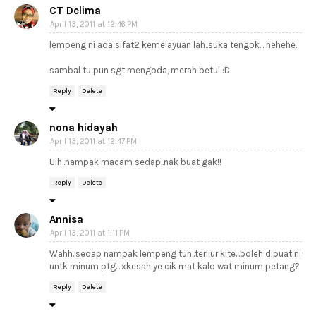
CT Delima
April 13, 2011 at 12:46 PM
lempeng ni ada sifat2 kemelayuan lah..suka tengok... hehehe.
sambal tu pun sgt mengoda, merah betul :D
Reply
Delete
nona hidayah
April 13, 2011 at 12:47 PM
Uih..nampak macam sedap..nak buat gak!!
Reply
Delete
Annisa
April 13, 2011 at 1:11 PM
Wahh..sedap nampak lempeng tuh..terliur kite...boleh dibuat ni
untk minum ptg....xkesah ye cik mat kalo wat minum petang?
Reply
Delete