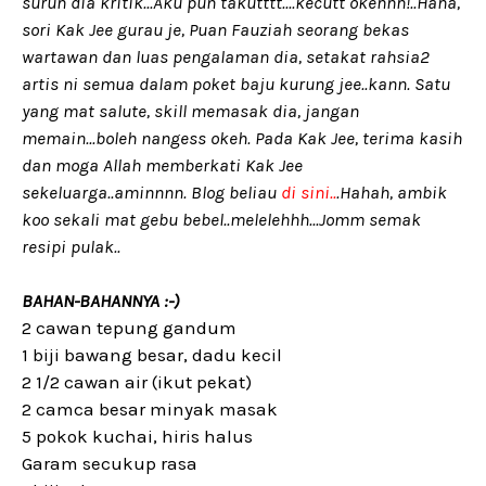
suruh dia kritik...Aku pun takutttt....kecutt okehhh!..Haha,
sori Kak Jee gurau je, Puan Fauziah seorang bekas
wartawan dan luas pengalaman dia, setakat rahsia2
artis ni semua dalam poket baju kurung jee..kann. Satu
yang mat salute, skill memasak dia, jangan
memain...boleh nangess okeh. Pada Kak Jee, terima kasih
dan moga Allah memberkati Kak Jee
sekeluarga..aminnnn. Blog beliau
di sini..
.Hahah, ambik
koo sekali mat gebu bebel..melelehhh...Jomm semak
resipi pulak..
BAHAN-BAHANNYA :-)
2 cawan tepung gandum
1 biji bawang besar, dadu kecil
2 1/2 cawan air (ikut pekat)
2 camca besar minyak masak
5 pokok kuchai, hiris halus
Garam secukup rasa