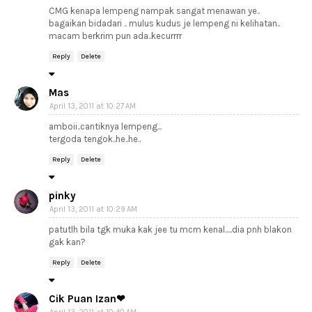
CMG kenapa lempeng nampak sangat menawan ye..
bagaikan bidadari .. mulus kudus je lempeng ni kelihatan..
macam berkrim pun ada..kecurrrr
Reply
Delete
Mas
April 13, 2011 at 10:27 AM
amboii..cantiknya lempeng...
tergoda tengok..he..he..
Reply
Delete
pinky
April 13, 2011 at 10:29 AM
patutlh bila tgk muka kak jee tu mcm kenal.....dia pnh blakon
gak kan?
Reply
Delete
Cik Puan Izan❤