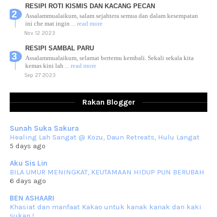
RESIPI ROTI KISMIS DAN KACANG PECAN
Assalammualaikum, salam sejahtera semua dan dalam kesempatan
ini che mat ingin
... read more
Nov 12 2023
RESIPI SAMBAL PARU
Assalammualaikum, selamat bertemu kembali. Sekali sekala kita
kemas kini lah
... read more
Sep 27 2023
RESIPI AYAM TELUR MASIN
Assalammualaikum, salam sejahtera dan salam rindu untuk semua.
Rakan Blogger
Berkurun dah
... read more
Sep 10 2023
Sunah Suka Sakura
RESIPI KUIH KASWI KELEDEK UNGU
Healing Lah Sangat @ Kozu, Daun Retreats, Hulu Langat
Assalammualaikum, salam semua. Masih belum terlambat untuk che
5 days ago
mat ucapkan
... read more
Jun 30 2023
Aku Sis Lin
BILA UMUR MENINGKAT, KEUTAMAAN HIDUP PUN BERUBAH
RESIPI KURMA AYAM MERAH
6 days ago
Assalammualaikum, salam semua. Hari ni 4 Zulhijjah 1444 Hijrah,
tinggal tak
... read more
BEN ASHAARI
Jun 23 2023
Khasiat dan manfaat Kakao untuk kanak kanak dan kaki
sukan !
RESIPI SAMBAL PARU