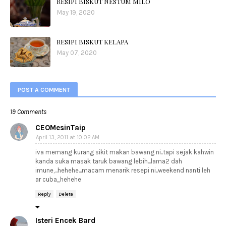
RESIPI BISKUT NESTUM MILO
May 19, 2020
RESIPI BISKUT KELAPA
May 07, 2020
POST A COMMENT
19 Comments
CEOMesinTaip
April 13, 2011 at 10:02 AM
iva memang kurang sikit makan bawang ni..tapi sejak kahwin
kanda suka masak taruk bawang lebih...lama2 dah
imune,...hehehe...macam menarik resepi ni..weekend nanti leh
ar cuba,,,hehehe
Reply
Delete
Isteri Encek Bard