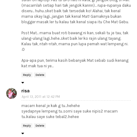
(macamlah setiap hari tak jengok kannn)... rupa-rupanya daku
diseru... huhu..sket baik tak tersedak ko! Alahai, tak kenal
mama okay lagi...jangan tak kenal Mat! Gamaknya bukan
blogger masak ler tu kalau tak kenal siapa itu Che Mat Gebu.
Psst Mat... mama buat roti bawang ni kan, sekali tu je tau, tak
ulang-ulang lagi..hehe..sket baik ler ko rajin ulang tayang.
Kalau tak, ntah-ntah, mama pun lupa pernah wat lempeng ni.
:D
Apa-apa pun, terima kasih bebanyak Mat sebab sudi kenang
kat mak tua ni ye...
Reply
Delete
risa
April 13, 2011 at 12:42 PM
macam kenal je kak g tu...hehehe
syedapnye lempeng tu..somi saye suke nipis2 macam
tu..kalau saye suke tebal2..hehee
Reply
Delete