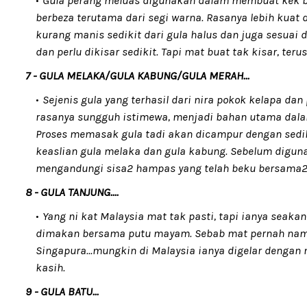
Gula perang meluas digunakan dalam membuat kek bua
berbeza terutama dari segi warna. Rasanya lebih kuat
kurang manis sedikit dari gula halus dan juga sesuai
dan perlu dikisar sedikit. Tapi mat buat tak kisar, te
7 - GULA MELAKA/GULA KABUNG/GULA MERAH...
Sejenis gula yang terhasil dari nira pokok kelapa da
rasanya sungguh istimewa, menjadi bahan utama dal
Proses memasak gula tadi akan dicampur dengan sedik
keaslian gula melaka dan gula kabung. Sebelum diguna, 
mengandungi sisa2 hampas yang telah beku bersama2 g
8 - GULA TANJUNG....
Yang ni kat Malaysia mat tak pasti, tapi ianya seaka
dimakan bersama putu mayam. Sebab mat pernah namp
Singapura...mungkin di Malaysia ianya digelar dengan na
kasih.
9 - GULA BATU...