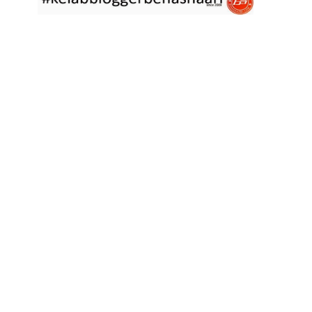
asyik hujan saja di
... read more
Jan 29 2023
RESIPI ASAM LAKSA PULAU PINANG
Assalammualaikum, salam semua. Dua tiga hari ni che mat rasa
tak berapa nak
... read more
Jan 17 2023
RESIPI KERABU BABAT SAMA TAUGE
Assalammualaikum, salam sejahtera semua. Hari ni che mat curi
sedikit masa
... read more
Jan 12 2023
RESIPI LONTONG KUAH LODEH
Assalammualaikum, salam sejahtera semua dan selamat tahun
baru 2023 bersamaan 8
... read more
Jan 01 2023
RESIPI KERABU JANTUNG PISANG ALA NYONYA
Assalammualaikum, salam semua. Hari ni pakcik dalam mood
memasak yang mudah2
... read more
Aug 25 2022
RESIPI ACAR IKAN MASIN
Assalammualaikum, salam semua. Sebelum che mat mulakan
menulis resipi hari ini,
... read more