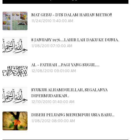
MAT GEBU - DTS DALAM HARIAN METRO!!
11/24/2010 11:40:00 AM
8 JANUARY 1976....LAHIR LAH DAKU KE DUNIA.
1/08/2011 07:10:00 AM
AL - FATIHAH ...PAGI YANG SUGUL....
12/08/2010 09:01:00 AM
SYUKUR ALHAMDULILLAH, SEGALANYA
DIPERMUDAHKAN..
12/10/2010 01:40:00 AM
DIBERI PELUANG MENEMPUH USIA BARU...
1/08/2012 08:00:00 AM