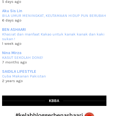
5 days ago
che mat ucapkan
... read more
Jun 30 2023
Aku Sis Lin
BILA UMUR MENINGKAT, KEUTAMAAN HIDUP PUN BERUBAH
RESIPI KURMA AYAM MERAH
6 days ago
Assalammualaikum, salam semua. Hari ni 4 Zulhijjah 1444 Hijrah,
tinggal tak
... read more
BEN ASHAARI
Jun 23 2023
Khasiat dan manfaat Kakao untuk kanak kanak dan kaki
sukan !
RESIPI SAMBAL PARU
1 week ago
Assalammualaikum, salam sejahtera semua. Lama betul che mat tak
kemas kini
... read more
Nina Mirza
Jun 20 2023
KASUT SEKOLAH DONE!
7 months ago
RESIPI PISANG MUDA MASAK LEMAK
Assalammualaikum, salam semua. Sebenarnya pisang muda masak
SAIDILA LIFESTYLE
lemak ni che mat
... read more
Cuba Makanan Pakistan
Mar 07 2023
2 years ago
RESIPI PECAL IKAN PARI
Assalammualaikum, salam semua dan selamat bertemu kembali.
Lama betul tak
... read more
Mar 02 2023
KBBA
RESIPI BAMIA KAMBING
Assalammualaikum, salam Ahad semua. Dah beberapa hari cuaca