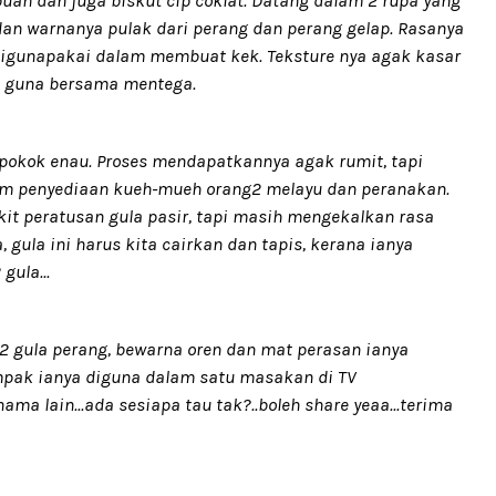
h dan juga biskut cip coklat. Datang dalam 2 rupa yang
 dan warnanya pulak dari perang dan perang gelap. Rasanya
 digunapakai dalam membuat kek. Teksture nya agak kasar
rus guna bersama mentega.
n pokok enau. Proses mendapatkannya agak rumit, tapi
am penyediaan kueh-mueh orang2 melayu dan peranakan.
it peratusan gula pasir, tapi masih mengekalkan rasa
gula ini harus kita cairkan dan tapis, kerana ianya
ula...
n2 gula perang, bewarna oren dan mat perasan ianya
ak ianya diguna dalam satu masakan di TV
ma lain...ada sesiapa tau tak?..boleh share yeaa...terima