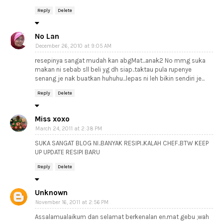
Reply
Delete
No Lan
December 26, 2010 at 9:05 AM
resepinya sangat mudah kan abgMat...anak2 No mmg suka
makan ni sebab sll beli yg dh siap..taktau pula rupenye
senang je nak buatkan huhuhu...lepas ni leh bikin sendiri je...
Reply
Delete
Miss xoxo
March 24, 2011 at 2:38 PM
SUKA SANGAT BLOG NI..BANYAK RESIPI..KALAH CHEF..BTW KEEP
UP UPDATE RESIPI BARU
Reply
Delete
Unknown
November 16, 2011 at 2:56 PM
Assalamualaikum dan selamat berkenalan en.mat gebu ,wah