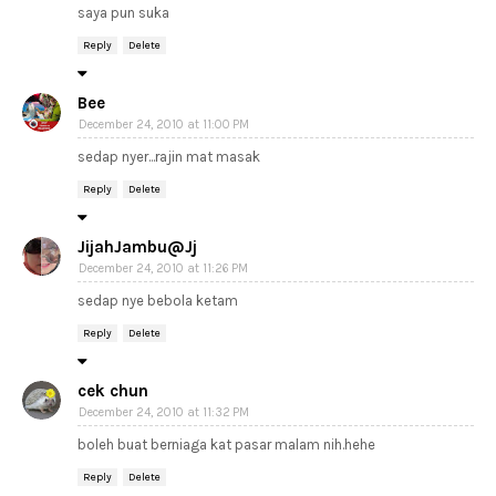
saya pun suka
Reply
Delete
Bee
December 24, 2010 at 11:00 PM
sedap nyer...rajin mat masak
Reply
Delete
JijahJambu@Jj
December 24, 2010 at 11:26 PM
sedap nye bebola ketam
Reply
Delete
cek chun
December 24, 2010 at 11:32 PM
boleh buat berniaga kat pasar malam nih.hehe
Reply
Delete