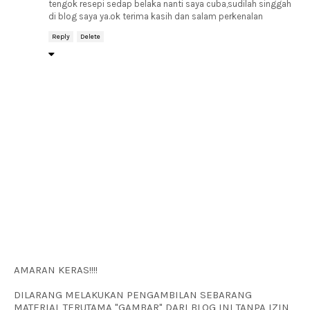
tengok resepi sedap belaka nanti saya cuba,sudilah singgah
di blog saya ya.ok terima kasih dan salam perkenalan
Reply
Delete
AMARAN KERAS!!!!
DILARANG MELAKUKAN PENGAMBILAN SEBARANG
MATERIAL TERUTAMA "GAMBAR" DARI BLOG INI TANPA IZIN