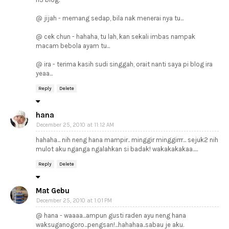
@ jijah - memang sedap, bila nak menerai nya tu...
@ cek chun - hahaha, tu lah, kan sekali imbas nampak
macam bebola ayam tu...
@ ira - terima kasih sudi singgah, orait nanti saya pi blog ira
yeaa...
Reply
Delete
hana
December 25, 2010 at 11:12 AM
hahaha... nih neng hana mampir.. minggir minggirrr... sejuk2 nih
mulot aku nganga ngalahkan si badak! wakakakakaa.....
Reply
Delete
Mat Gebu
December 25, 2010 at 1:01 PM
@ hana - waaaa...ampun gusti raden ayu neng hana
waksuganogoro...pengsan!...hahahaa..sabau je aku.