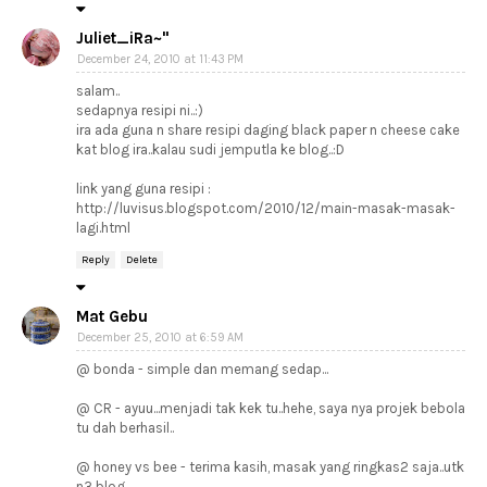
Juliet_iRa~"
December 24, 2010 at 11:43 PM
salam..
sedapnya resipi ni..:)
ira ada guna n share resipi daging black paper n cheese cake
kat blog ira..kalau sudi jemputla ke blog..:D
link yang guna resipi :
http://luvisus.blogspot.com/2010/12/main-masak-masak-
lagi.html
Reply
Delete
Mat Gebu
December 25, 2010 at 6:59 AM
@ bonda - simple dan memang sedap...
@ CR - ayuu...menjadi tak kek tu..hehe, saya nya projek bebola
tu dah berhasil..
@ honey vs bee - terima kasih, masak yang ringkas2 saja..utk
n3 blog.