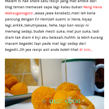
Malam ni nak share satu resipi yang mat ambik dari
blog teman memasak sapa lagi kalau bukan
Neng Hana
Waksuganogoro
..waaa jawa kerabatz..mati lah kena
pancung dengan En Hamzah suami si Hana, kejap
lagi..erkkk..takutnyaaaa.. hehe, tapi kan resipi ni
memang sedap, budak mesti suka, mat pun suka, tadi
diam tak diam 4 biji aku belasah..huhhh. Ia lebih kurang
macam begedel, tapi pada mat lagi sedap dari
begedil...Oh yea resipi asli anda boleh lihat
di sini..
.