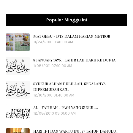
Popular Minggu Ini
MAT GEBU - DTS DALAM HARIAN METRO!!
11/24/2010 11:40:00 AM
8 JANUARY 1976....LAHIR LAH DAKU KE DUNIA.
1/08/2011 07:10:00 AM
SYUKUR ALHAMDULILLAH, SEGALANYA
DIPERMUDAHKAN..
12/10/2010 01:40:00 AM
AL - FATIHAH ...PAGI YANG SUGUL....
12/08/2010 09:01:00 AM
HARI INI DAN WAKTU INI, 37 TAHUN DAHULU...