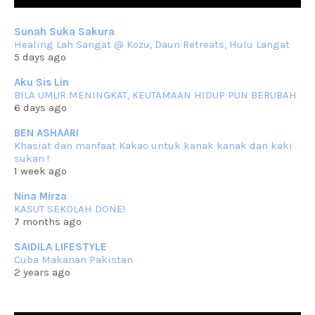
Berkurun dah
... read more
Sep 10 2023
Sunah Suka Sakura
RESIPI KUIH KASWI KELEDEK UNGU
Healing Lah Sangat @ Kozu, Daun Retreats, Hulu Langat
Assalammualaikum, salam semua. Masih belum terlambat untuk che
5 days ago
mat ucapkan
... read more
Jun 30 2023
Aku Sis Lin
BILA UMUR MENINGKAT, KEUTAMAAN HIDUP PUN BERUBAH
RESIPI KURMA AYAM MERAH
6 days ago
Assalammualaikum, salam semua. Hari ni 4 Zulhijjah 1444 Hijrah,
tinggal tak
... read more
BEN ASHAARI
Jun 23 2023
Khasiat dan manfaat Kakao untuk kanak kanak dan kaki
sukan !
RESIPI SAMBAL PARU
1 week ago
Assalammualaikum, salam sejahtera semua. Lama betul che mat tak
kemas kini
... read more
Nina Mirza
Jun 20 2023
KASUT SEKOLAH DONE!
7 months ago
RESIPI PISANG MUDA MASAK LEMAK
Assalammualaikum, salam semua. Sebenarnya pisang muda masak
SAIDILA LIFESTYLE
lemak ni che mat
... read more
Cuba Makanan Pakistan
Mar 07 2023
2 years ago
RESIPI PECAL IKAN PARI
Assalammualaikum, salam semua dan selamat bertemu kembali.
Lama betul tak
... read more