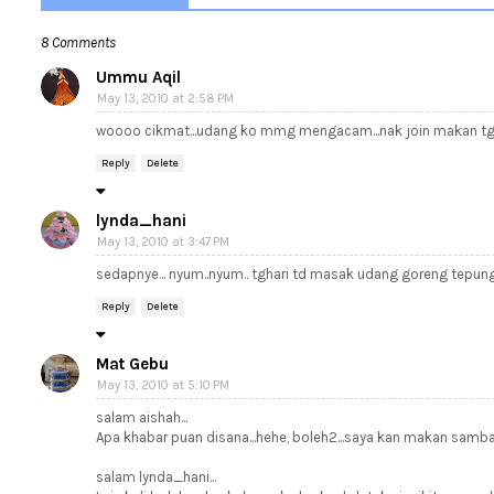
8 Comments
Ummu Aqil
May 13, 2010 at 2:58 PM
woooo cikmat...udang ko mmg mengacam...nak join makan tgh h
Reply
Delete
lynda_hani
May 13, 2010 at 3:47 PM
sedapnye... nyum..nyum.. tghari td masak udang goreng tepung 
Reply
Delete
Mat Gebu
May 13, 2010 at 5:10 PM
salam aishah...
Apa khabar puan disana...hehe, boleh2...saya kan makan sambal2
salam lynda_hani...