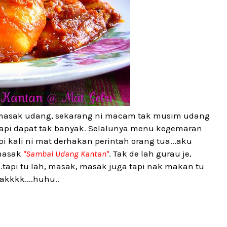
 masak udang, sekarang ni macam tak musim udang
 tapi dapat tak banyak. Selalunya menu kegemaran
 kali ni mat derhakan perintah orang tua...aku
 masak
"Sambal Udang Kantan"
. Tak de lah gurau je,
.tapi tu lah, masak, masak juga tapi nak makan tu
gakkkk....huhu..