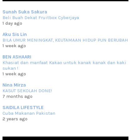
Sep 10 2023
Sunah Suka Sakura
RESIPI KUIH KASWI KELEDEK UNGU
Beli Buah Dekat Fruitbox Cyberjaya
Assalammualaikum, salam semua. Masih belum terlambat untuk
1 day ago
che mat ucapkan
... read more
Jun 30 2023
Aku Sis Lin
BILA UMUR MENINGKAT, KEUTAMAAN HIDUP PUN BERUBAH
RESIPI KURMA AYAM MERAH
1 week ago
Assalammualaikum, salam semua. Hari ni 4 Zulhijjah 1444 Hijrah,
tinggal tak
... read more
BEN ASHAARI
Jun 23 2023
Khasiat dan manfaat Kakao untuk kanak kanak dan kaki
sukan !
RESIPI SAMBAL PARU
1 week ago
Assalammualaikum, salam sejahtera semua. Lama betul che mat tak
kemas kini
... read more
Nina Mirza
Jun 20 2023
KASUT SEKOLAH DONE!
7 months ago
RESIPI PISANG MUDA MASAK LEMAK
Assalammualaikum, salam semua. Sebenarnya pisang muda masak
SAIDILA LIFESTYLE
lemak ni che mat
... read more
Cuba Makanan Pakistan
Mar 07 2023
2 years ago
RESIPI PECAL IKAN PARI
Assalammualaikum, salam semua dan selamat bertemu kembali.
Lama betul tak
... read more