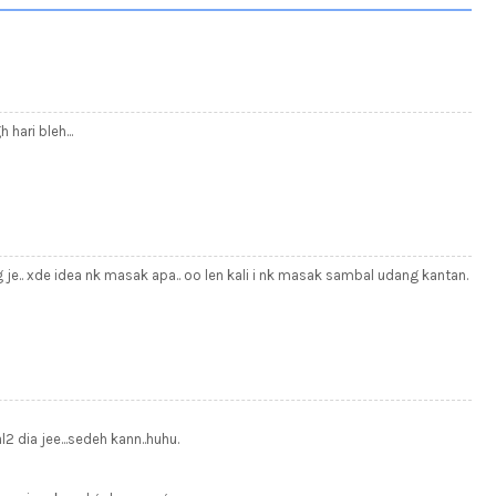
ari bleh...
je.. xde idea nk masak apa.. oo len kali i nk masak sambal udang kantan.
 dia jee...sedeh kann..huhu.