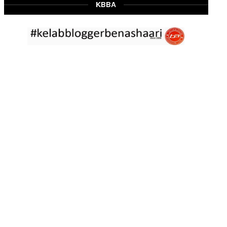
Mar 02 2023
KBBA
RESIPI BAMIA KAMBING
Assalammualaikum, salam Ahad semua. Dah beberapa hari cuaca
asyik hujan saja di
... read more
Jan 29 2023
RESIPI ASAM LAKSA PULAU PINANG
Assalammualaikum, salam semua. Dua tiga hari ni che mat rasa
tak berapa nak
... read more
Jan 17 2023
RESIPI KERABU BABAT SAMA TAUGE
Assalammualaikum, salam sejahtera semua. Hari ni che mat curi
sedikit masa
... read more
Jan 12 2023
RESIPI LONTONG KUAH LODEH
Assalammualaikum, salam sejahtera semua dan selamat tahun
baru 2023 bersamaan 8
... read more
Jan 01 2023
RESIPI KERABU JANTUNG PISANG ALA NYONYA
Assalammualaikum, salam semua. Hari ni pakcik dalam mood
memasak yang mudah2
... read more
Aug 25 2022