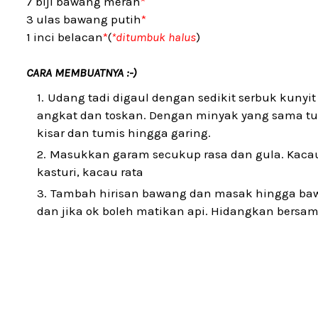
7 biji bawang merah
*
3 ulas bawang putih
*
1 inci belacan
*
(
*ditumbuk halus
)
CARA MEMBUATNYA :-)
Udang tadi digaul dengan sedikit serbuk kunyi
angkat dan toskan. Dengan minyak yang sama t
kisar dan tumis hingga garing.
Masukkan garam secukup rasa dan gula. Kaca
kasturi, kacau rata
Tambah hirisan bawang dan masak hingga bawan
dan jika ok boleh matikan api. Hidangkan bersa