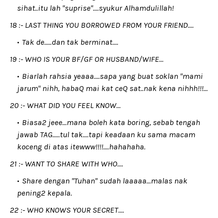
sihat..itu lah "suprise"....syukur Alhamdulillah!
18 :- LAST THING YOU BORROWED FROM YOUR FRIEND....
Tak de.....dan tak berminat....
19 :- WHO IS YOUR BF/GF OR HUSBAND/WIFE...
Biarlah rahsia yeaaa....sapa yang buat soklan "mami
jarum" nihh, habaQ mai kat ceQ sat..nak kena nihhh!!!...
20 :- WHAT DID YOU FEEL KNOW...
Biasa2 jeee...mana boleh kata boring, sebab tengah
jawab TAG.....tul tak....tapi keadaan ku sama macam
koceng di atas itewww!!!!....hahahaha.
21 :- WANT TO SHARE WITH WHO....
Share dengan "Tuhan" sudah laaaaa...malas nak
pening2 kepala.
22 :- WHO KNOWS YOUR SECRET....