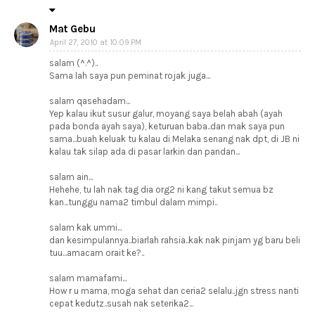
Mat Gebu
April 27, 2010 at 10:09 PM
salam (^.^)..
Sama lah saya pun peminat rojak juga...
salam qasehadam...
Yep kalau ikut susur galur, moyang saya belah abah (ayah
pada bonda ayah saya), keturuan baba..dan mak saya pun
sama...buah keluak tu kalau di Melaka senang nak dpt, di JB ni
kalau tak silap ada di pasar larkin dan pandan...
salam ain...
Hehehe, tu lah nak tag dia org2 ni kang takut semua bz
kan...tunggu nama2 timbul dalam mimpi..
salam kak ummi...
dan kesimpulannya..biarlah rahsia..kak nak pinjam yg baru beli
tuu...amacam orait ke?..
salam mamafami...
How r u mama, moga sehat dan ceria2 selalu..jgn stress nanti
cepat kedutz..susah nak seterika2...