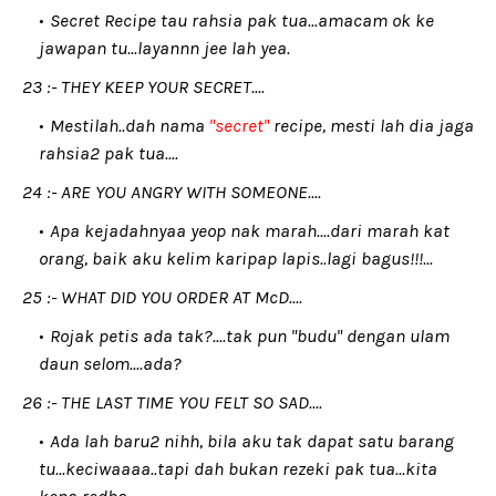
Secret Recipe tau rahsia pak tua...amacam ok ke
jawapan tu...layannn jee lah yea.
23 :- THEY KEEP YOUR SECRET....
Mestilah..dah nama
"secret"
recipe, mesti lah dia jaga
rahsia2 pak tua....
24 :- ARE YOU ANGRY WITH SOMEONE....
Apa kejadahnyaa yeop nak marah....dari marah kat
orang, baik aku kelim karipap lapis..lagi bagus!!!...
25 :- WHAT DID YOU ORDER AT McD....
Rojak petis ada tak?....tak pun "budu" dengan ulam
daun selom....ada?
26 :- THE LAST TIME YOU FELT SO SAD....
Ada lah baru2 nihh, bila aku tak dapat satu barang
tu...keciwaaaa..tapi dah bukan rezeki pak tua...kita