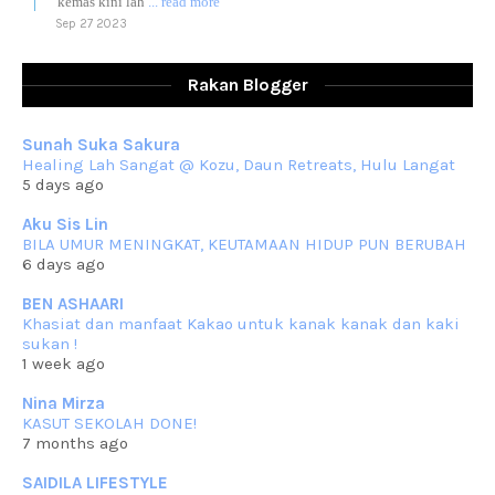
kemas kini lah
... read more
Sep 27 2023
RESIPI AYAM TELUR MASIN
Assalammualaikum, salam sejahtera dan salam rindu untuk semua.
Rakan Blogger
Berkurun dah
... read more
Sep 10 2023
Sunah Suka Sakura
RESIPI KUIH KASWI KELEDEK UNGU
Healing Lah Sangat @ Kozu, Daun Retreats, Hulu Langat
Assalammualaikum, salam semua. Masih belum terlambat untuk che
5 days ago
mat ucapkan
... read more
Jun 30 2023
Aku Sis Lin
BILA UMUR MENINGKAT, KEUTAMAAN HIDUP PUN BERUBAH
RESIPI KURMA AYAM MERAH
6 days ago
Assalammualaikum, salam semua. Hari ni 4 Zulhijjah 1444 Hijrah,
tinggal tak
... read more
BEN ASHAARI
Jun 23 2023
Khasiat dan manfaat Kakao untuk kanak kanak dan kaki
sukan !
RESIPI SAMBAL PARU
1 week ago
Assalammualaikum, salam sejahtera semua. Lama betul che mat tak
kemas kini
... read more
Nina Mirza
Jun 20 2023
KASUT SEKOLAH DONE!
7 months ago
RESIPI PISANG MUDA MASAK LEMAK
Assalammualaikum, salam semua. Sebenarnya pisang muda masak
SAIDILA LIFESTYLE
lemak ni che mat
... read more