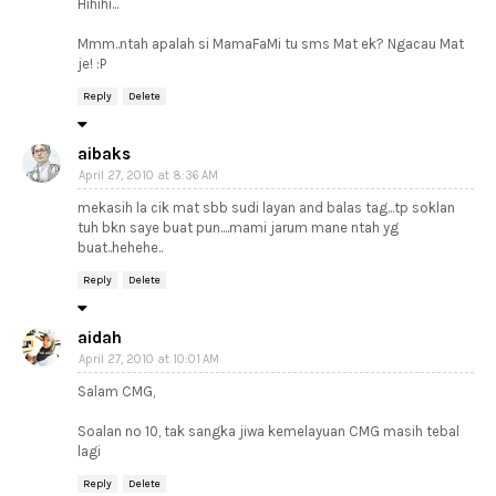
Hihihi...
Mmm..ntah apalah si MamaFaMi tu sms Mat ek? Ngacau Mat
je! :P
Reply
Delete
aibaks
April 27, 2010 at 8:36 AM
mekasih la cik mat sbb sudi layan and balas tag...tp soklan
tuh bkn saye buat pun....mami jarum mane ntah yg
buat..hehehe..
Reply
Delete
aidah
April 27, 2010 at 10:01 AM
Salam CMG,
Soalan no 10, tak sangka jiwa kemelayuan CMG masih tebal
lagi
Reply
Delete