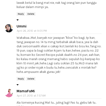
lawak betul la bang mat nie, nak tag orang lain pun tunggu
keluar dalam mimpi ya..
Reply
Delete
Ummi
April 26, 2010 at 9:05 PM
Wakakaa...Mat, banyak nor jawapan "klise" ko bagi, tp kan,
tang jawapan no. 14 tu mmg terbahak akak baca, yea la dah
duk seroomaahh xkan x cakap kot..lainlah ko bisu ke..Tang no.
19 pun, sapa la bagi soklan kijam tu kan..hehee, pastu no. 22
tu, komain ko Secret Recipe pulak daahh..no 24 pun, aah kan,
ko kalau marah orang memang habis sepuluh biji karipap ko
klim 10 minit jek..hehe..Lagi satu soklan 25 tu..McD mana lah
yg ko pi order rojak n budu tu..hehe..cencalok x mintak ke?
hehe..ampuuunn akak gurau jek!
Reply
Delete
MamaFaMi
April 27, 2010 at 7:57 AM
Ala tomeinya kucing Mat tu... juling lagi! Pas tu, gebu lak tu..