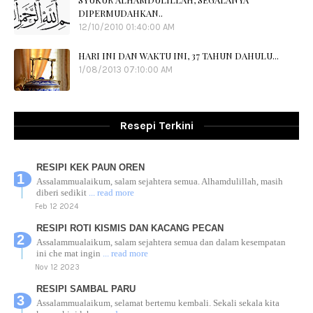
DIPERMUDAHKAN..
12/10/2010 01:40:00 AM
HARI INI DAN WAKTU INI, 37 TAHUN DAHULU...
1/08/2013 07:10:00 AM
Resepi Terkini
RESIPI KEK PAUN OREN
Assalammualaikum, salam sejahtera semua. Alhamdulillah, masih
diberi sedikit
... read more
Feb 12 2024
RESIPI ROTI KISMIS DAN KACANG PECAN
Assalammualaikum, salam sejahtera semua dan dalam kesempatan
ini che mat ingin
... read more
Nov 12 2023
RESIPI SAMBAL PARU
Assalammualaikum, selamat bertemu kembali. Sekali sekala kita