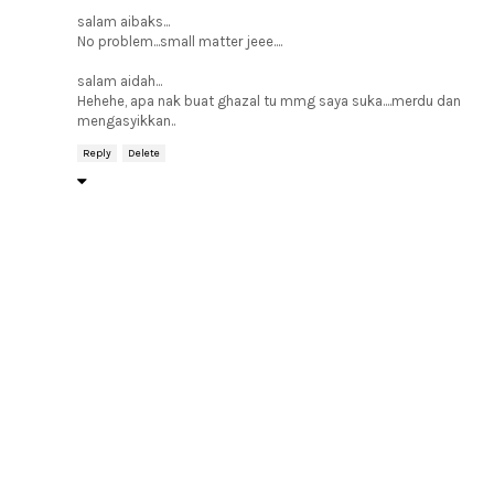
salam aibaks...
No problem...small matter jeee....
salam aidah...
Hehehe, apa nak buat ghazal tu mmg saya suka....merdu dan
mengasyikkan..
Reply
Delete