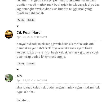
hehehe, mat gebu saya pn peminat rojak petis..kalau balik
pontian mesti mintak mak buat rojak tu tuk saya, lagi pedas
lagi terangkat weii..bukan xleh buat tp nk jgk mak yang
buatkan..hahahahah
Reply
Delete
Cik Puan Nurul
April 26, 2010 at 8:45 PM
banyak tul soklan nk kene jawab..kikih cik mat ni ade drh
peranakan yer..beh3 ni nk tnye ai ni ske msk ayam buah
keluak tp xtau mne nk cr buah keluak ai mask gitu jele xbuh
buah tu..tp sedap kn cm rendang je.
Reply
Delete
Ain
April 26, 2010 at 9:02 PM
abang mat, kalau nak budu jangan mintak ngan mcd, mintak
ngan ain nie....
hahaha.....