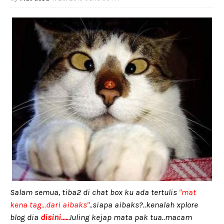
Salam semua, tiba2 di chat box ku ada tertulis
"mat
kena tag...dari aibaks"
..siapa aibaks?..kenalah xplore
blog dia
disini....
.Juling kejap mata pak tua..macam