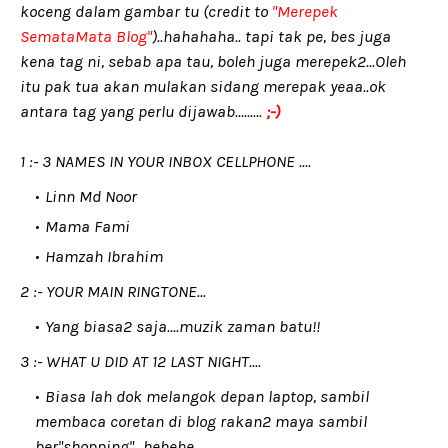
koceng dalam gambar tu (credit to
"Merepek
SemataMata Blog"
)..hahahaha.. tapi tak pe, bes juga
kena tag ni, sebab apa tau, boleh juga merepek2...Oleh
itu pak tua akan mulakan sidang merepak yeaa..ok
antara tag yang perlu dijawab.........
;-)
1 :- 3 NAMES IN YOUR INBOX CELLPHONE ....
Linn Md Noor
Mama Fami
Hamzah Ibrahim
2 :- YOUR MAIN RINGTONE...
Yang biasa2 saja....muzik zaman batu!!
3 :- WHAT U DID AT 12 LAST NIGHT....
Biasa lah dok melangok depan laptop, sambil
membaca coretan di blog rakan2 maya sambil
ber"shopping"...hehehe..