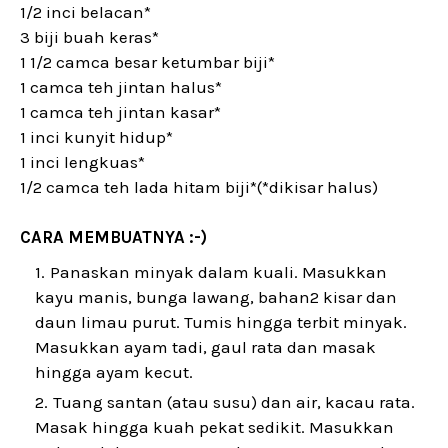
1/2 inci belacan*
3 biji buah keras*
1 1/2 camca besar ketumbar biji*
1 camca teh jintan halus*
1 camca teh jintan kasar*
1 inci kunyit hidup*
1 inci lengkuas*
1/2 camca teh lada hitam biji*(*dikisar halus)
CARA MEMBUATNYA :-)
Panaskan minyak dalam kuali. Masukkan
kayu manis, bunga lawang, bahan2 kisar dan
daun limau purut. Tumis hingga terbit minyak.
Masukkan ayam tadi, gaul rata dan masak
hingga ayam kecut.
Tuang santan (atau susu) dan air, kacau rata.
Masak hingga kuah pekat sedikit. Masukkan