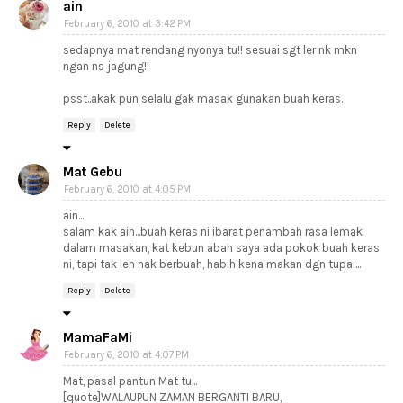
ain
February 6, 2010 at 3:42 PM
sedapnya mat rendang nyonya tu!! sesuai sgt ler nk mkn
ngan ns jagung!!
psst..akak pun selalu gak masak gunakan buah keras.
Reply
Delete
Mat Gebu
February 6, 2010 at 4:05 PM
ain...
salam kak ain...buah keras ni ibarat penambah rasa lemak
dalam masakan, kat kebun abah saya ada pokok buah keras
ni, tapi tak leh nak berbuah, habih kena makan dgn tupai...
Reply
Delete
MamaFaMi
February 6, 2010 at 4:07 PM
Mat, pasal pantun Mat tu...
[quote]WALAUPUN ZAMAN BERGANTI BARU,