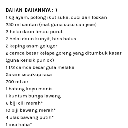
BAHAN-BAHANNYA :-)
1 kg ayam, potong ikut suka, cuci dan toskan
250 ml santan (mat guna susu cair jeee)
3 helai daun limau purut
2 helai daun kunyit, hiris halus
2 keping asam gelugor
2 camca besar kelapa goreng yang ditumbuk kasar
(guna kerisik pun ok)
1 1/2 camca besar gula melaka
Garam secukup rasa
700 ml air
1 batang kayu manis
1 kuntum bunga lawang
6 biji cili merah*
10 biji bawang merah*
4 ulas bawang putih*
1 inci halia*