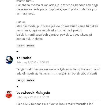
mama fami...
Hahahaha, mama ni kan adaa je...pstt esok, kenduri nak bagi
depa makan roti, pizza, cup cake, apam potong dan air jimi
asmara jeee...
Hasue..
alah hai model pun biasa jee..oo pokok buah keras tu bukan
jenis renik, tapi kalau dibiarkan boleh jadi pokok
balak!!!....nanti saya boh gambar pokok tuu yeaa..kena pi
kebun dulu...hehehe
Reply
Delete
TokNabe
February 7, 2010 at 1:00 PM
Tengah nak fikri nak masak apa tgh ari ni. Tengok ayam masih
ada dlm peti ais tu.....emmm, mungkin ini boleh dibuat nanti.
Reply
Delete
Love2cook Malaysia
February 7, 2010 at 1:02 PM
Halo CMG! Rendang ala Nyonya looks really tempting lor!