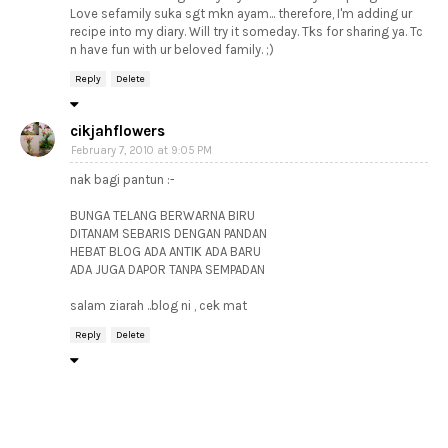
Love sefamily suka sgt mkn ayam... therefore, I'm adding ur
recipe into my diary. Will try it someday. Tks for sharing ya. Tc
n have fun with ur beloved family. ;)
Reply
Delete
cikjahflowers
February 7, 2010 at 9:05 PM
nak bagi pantun :-
BUNGA TELANG BERWARNA BIRU
DITANAM SEBARIS DENGAN PANDAN
HEBAT BLOG ADA ANTIK ADA BARU
ADA JUGA DAPOR TANPA SEMPADAN
salam ziarah ..blog ni , cek mat
Reply
Delete