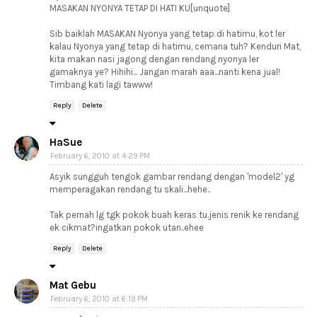
MASAKAN NYONYA TETAP DI HATI KU[unquote]
Sib baiklah MASAKAN Nyonya yang tetap di hatimu, kot ler
kalau Nyonya yang tetap di hatimu, cemana tuh? Kenduri Mat,
kita makan nasi jagong dengan rendang nyonya ler
gamaknya ye? Hihihi... Jangan marah aaa...nanti kena jual!
Timbang kati lagi tawww!
Reply
Delete
HaSue
February 6, 2010 at 4:29 PM
Asyik sungguh tengok gambar rendang dengan 'model2' yg
memperagakan rendang tu skali...hehe..
Tak pernah lg tgk pokok buah keras tu.jenis renik ke rendang
ek cikmat?ingatkan pokok utan..ehee
Reply
Delete
Mat Gebu
February 6, 2010 at 6:19 PM