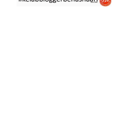
asyik hujan saja di
... read more
Jan 29 2023
RESIPI ASAM LAKSA PULAU PINANG
Assalammualaikum, salam semua. Dua tiga hari ni che mat rasa
tak berapa nak
... read more
Jan 17 2023
RESIPI KERABU BABAT SAMA TAUGE
Assalammualaikum, salam sejahtera semua. Hari ni che mat curi
sedikit masa
... read more
Jan 12 2023
RESIPI LONTONG KUAH LODEH
Assalammualaikum, salam sejahtera semua dan selamat tahun
baru 2023 bersamaan 8
... read more
Jan 01 2023
RESIPI KERABU JANTUNG PISANG ALA NYONYA
Assalammualaikum, salam semua. Hari ni pakcik dalam mood
memasak yang mudah2
... read more
Aug 25 2022
RESIPI ACAR IKAN MASIN
Assalammualaikum, salam semua. Sebelum che mat mulakan
menulis resipi hari ini,
... read more