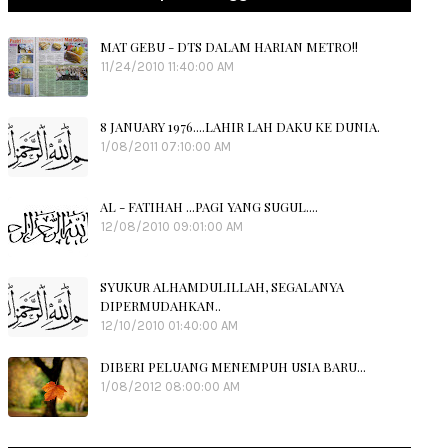
MAT GEBU - DTS DALAM HARIAN METRO!!
11/24/2010 11:40:00 AM
8 JANUARY 1976....LAHIR LAH DAKU KE DUNIA.
1/08/2011 07:10:00 AM
AL - FATIHAH ...PAGI YANG SUGUL....
12/08/2010 09:01:00 AM
SYUKUR ALHAMDULILLAH, SEGALANYA
DIPERMUDAHKAN..
12/10/2010 01:40:00 AM
DIBERI PELUANG MENEMPUH USIA BARU...
1/08/2012 08:00:00 AM