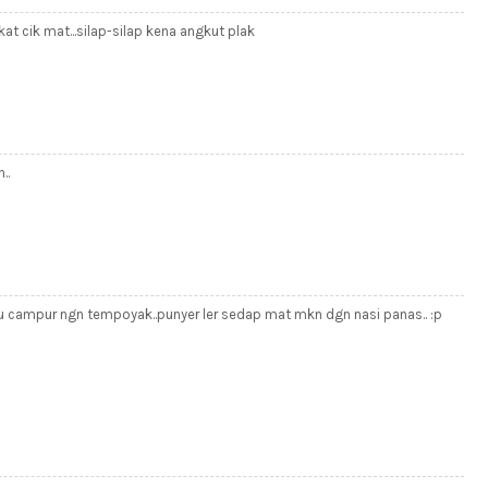
gkat cik mat...silap-silap kena angkut plak
..
tu campur ngn tempoyak..punyer ler sedap mat mkn dgn nasi panas.. :p