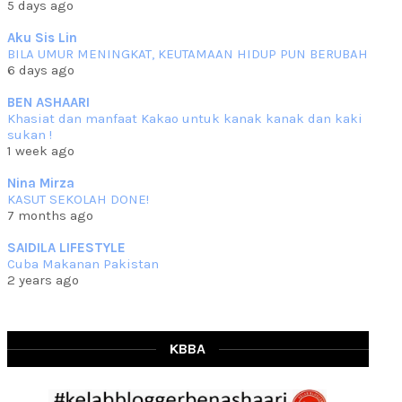
5 days ago
che mat ucapkan
... read more
Jun 30 2023
Aku Sis Lin
BILA UMUR MENINGKAT, KEUTAMAAN HIDUP PUN BERUBAH
RESIPI KURMA AYAM MERAH
6 days ago
Assalammualaikum, salam semua. Hari ni 4 Zulhijjah 1444 Hijrah,
tinggal tak
... read more
BEN ASHAARI
Jun 23 2023
Khasiat dan manfaat Kakao untuk kanak kanak dan kaki
sukan !
RESIPI SAMBAL PARU
1 week ago
Assalammualaikum, salam sejahtera semua. Lama betul che mat tak
kemas kini
... read more
Nina Mirza
Jun 20 2023
KASUT SEKOLAH DONE!
7 months ago
RESIPI PISANG MUDA MASAK LEMAK
Assalammualaikum, salam semua. Sebenarnya pisang muda masak
SAIDILA LIFESTYLE
lemak ni che mat
... read more
Cuba Makanan Pakistan
Mar 07 2023
2 years ago
RESIPI PECAL IKAN PARI
Assalammualaikum, salam semua dan selamat bertemu kembali.
Lama betul tak
... read more
Mar 02 2023
KBBA
RESIPI BAMIA KAMBING
Assalammualaikum, salam Ahad semua. Dah beberapa hari cuaca