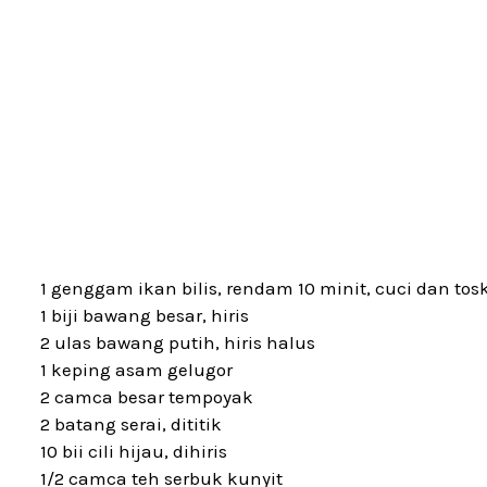
1 genggam ikan bilis, rendam 10 minit, cuci dan tos
1 biji bawang besar, hiris
2 ulas bawang putih, hiris halus
1 keping asam gelugor
2 camca besar tempoyak
2 batang serai, dititik
10 bii cili hijau, dihiris
1/2 camca teh serbuk kunyit