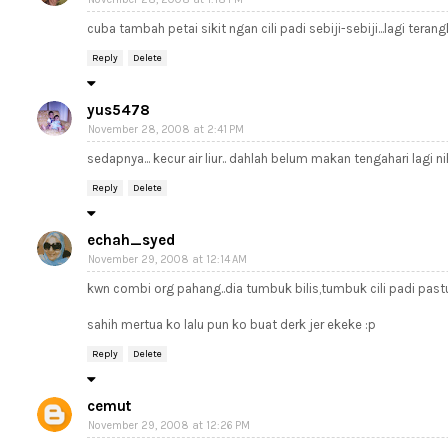
cuba tambah petai sikit ngan cili padi sebiji-sebiji...lagi teran
Reply
Delete
yus5478
November 28, 2008 at 2:41 PM
sedapnya... kecur air liur.. dahlah belum makan tengahari lagi nih
Reply
Delete
echah_syed
November 29, 2008 at 12:14 AM
kwn combi org pahang..dia tumbuk bilis,tumbuk cili padi pas
sahih mertua ko lalu pun ko buat derk jer ekeke :p
Reply
Delete
cemut
November 29, 2008 at 12:26 PM