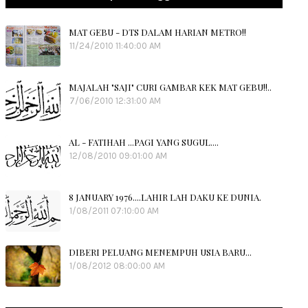
MAT GEBU - DTS DALAM HARIAN METRO!!
11/24/2010 11:40:00 AM
MAJALAH "SAJI" CURI GAMBAR KEK MAT GEBU!!..
7/06/2010 12:31:00 AM
AL - FATIHAH ...PAGI YANG SUGUL....
12/08/2010 09:01:00 AM
8 JANUARY 1976....LAHIR LAH DAKU KE DUNIA.
1/08/2011 07:10:00 AM
DIBERI PELUANG MENEMPUH USIA BARU...
1/08/2012 08:00:00 AM