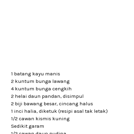
1 batang kayu manis
2 kuntum bunga lawang
4 kuntum bunga cengkih
2 helai daun pandan, disimpul
2 biji bawang besar, cincang halus
1 inci halia, diketuk (resipi asal tak letak)
1/2 cawan kismis kuning
Sedikit garam
1/2 cawan daun pudina