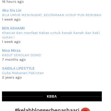
16 hours ago
che mat ucapkan
... read more
Jun 30 2023
Aku Sis Lin
BILA UMUR MENINGKAT, KEUTAMAAN HIDUP PUN BERUBAH
RESIPI KURMA AYAM MERAH
1 week ago
Assalammualaikum, salam semua. Hari ni 4 Zulhijjah 1444 Hijrah,
tinggal tak
... read more
BEN ASHAARI
Jun 23 2023
Khasiat dan manfaat Kakao untuk kanak kanak dan kaki
sukan !
RESIPI SAMBAL PARU
1 week ago
Assalammualaikum, salam sejahtera semua. Lama betul che mat tak
kemas kini
... read more
Nina Mirza
Jun 20 2023
KASUT SEKOLAH DONE!
7 months ago
RESIPI PISANG MUDA MASAK LEMAK
Assalammualaikum, salam semua. Sebenarnya pisang muda masak
SAIDILA LIFESTYLE
lemak ni che mat
... read more
Cuba Makanan Pakistan
Mar 07 2023
2 years ago
RESIPI PECAL IKAN PARI
Assalammualaikum, salam semua dan selamat bertemu kembali.
Lama betul tak
... read more
Mar 02 2023
KBBA
RESIPI BAMIA KAMBING
Assalammualaikum, salam Ahad semua. Dah beberapa hari cuaca