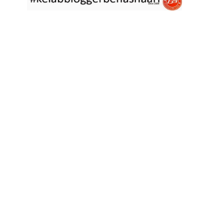
asyik hujan saja di
... read more
Jan 29 2023
RESIPI ASAM LAKSA PULAU PINANG
Assalammualaikum, salam semua. Dua tiga hari ni che mat rasa
tak berapa nak
... read more
Jan 17 2023
RESIPI KERABU BABAT SAMA TAUGE
Assalammualaikum, salam sejahtera semua. Hari ni che mat curi
sedikit masa
... read more
Jan 12 2023
RESIPI LONTONG KUAH LODEH
Assalammualaikum, salam sejahtera semua dan selamat tahun
baru 2023 bersamaan 8
... read more
Jan 01 2023
RESIPI KERABU JANTUNG PISANG ALA NYONYA
Assalammualaikum, salam semua. Hari ni pakcik dalam mood
memasak yang mudah2
... read more
Aug 25 2022
RESIPI ACAR IKAN MASIN
Assalammualaikum, salam semua. Sebelum che mat mulakan
menulis resipi hari ini,
... read more