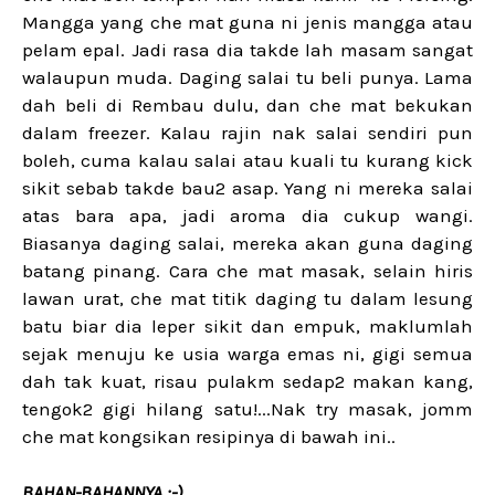
Mangga yang che mat guna ni jenis mangga atau
pelam epal. Jadi rasa dia takde lah masam sangat
walaupun muda. Daging salai tu beli punya. Lama
dah beli di Rembau dulu, dan che mat bekukan
dalam freezer. Kalau rajin nak salai sendiri pun
boleh, cuma kalau salai atau kuali tu kurang kick
sikit sebab takde bau2 asap. Yang ni mereka salai
atas bara apa, jadi aroma dia cukup wangi.
Biasanya daging salai, mereka akan guna daging
batang pinang. Cara che mat masak, selain hiris
lawan urat, che mat titik daging tu dalam lesung
batu biar dia leper sikit dan empuk, maklumlah
sejak menuju ke usia warga emas ni, gigi semua
dah tak kuat, risau pulakm sedap2 makan kang,
tengok2 gigi hilang satu!...Nak try masak, jomm
che mat kongsikan resipinya di bawah ini..
BAHAN-BAHANNYA :-)