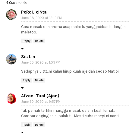
4 Comments
PeRdU cINta
June 28, 2020 at 12:19 PM
Cara masak dan aroma asap salai tu yang jadikan hidangan
meletop.
Reply
Delete
Sis Lin
June 30, 2020 at 1:03 PM
Sedapnya uittt...ni kalau hirup kuah aje dah sedap Mat oiii
Reply
Delete
Afzani Tual (Ajan)
June 30, 2020 at 9:57 PM
Tak pernah terfikir mangga masuk dalam kuah lemak.
Campur daging salai pulak tu. Mesti cuba resepi ni nanti.
Reply
Delete