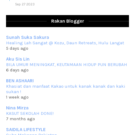
Sep 27 2023
RESIPI AYAM TELUR MASIN
Assalammualaikum, salam sejahtera dan salam rindu untuk semua.
Rakan Blogger
Berkurun dah
... read more
Sep 10 2023
Sunah Suka Sakura
RESIPI KUIH KASWI KELEDEK UNGU
Healing Lah Sangat @ Kozu, Daun Retreats, Hulu Langat
Assalammualaikum, salam semua. Masih belum terlambat untuk che
5 days ago
mat ucapkan
... read more
Jun 30 2023
Aku Sis Lin
BILA UMUR MENINGKAT, KEUTAMAAN HIDUP PUN BERUBAH
RESIPI KURMA AYAM MERAH
6 days ago
Assalammualaikum, salam semua. Hari ni 4 Zulhijjah 1444 Hijrah,
tinggal tak
... read more
BEN ASHAARI
Jun 23 2023
Khasiat dan manfaat Kakao untuk kanak kanak dan kaki
sukan !
RESIPI SAMBAL PARU
1 week ago
Assalammualaikum, salam sejahtera semua. Lama betul che mat tak
kemas kini
... read more
Nina Mirza
Jun 20 2023
KASUT SEKOLAH DONE!
7 months ago
RESIPI PISANG MUDA MASAK LEMAK
Assalammualaikum, salam semua. Sebenarnya pisang muda masak
SAIDILA LIFESTYLE
lemak ni che mat
... read more