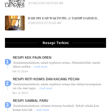
12/08/2010 09:01:00 AM
HARI INI DAN WAKTU INI, 37 TAHUN DAHULU...
1/08/2013 07:10:00 AM
Resepi Terkini
RESIPI KEK PAUN OREN
Assalammualaikum, salam sejahtera semua. Alhamdulillah, masih
diberi sedikit
... read more
Feb 12 2024
RESIPI ROTI KISMIS DAN KACANG PECAN
Assalammualaikum, salam sejahtera semua dan dalam kesempatan
ini che mat ingin
... read more
Nov 12 2023
RESIPI SAMBAL PARU
Assalammualaikum, selamat bertemu kembali. Sekali sekala kita
kemas kini lah
... read more