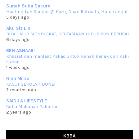
Sunah Suka Sakura
RESIPI KUIH KASWI KELEDEK UNGU
Healing Lah Sangat @ Kozu, Daun Retreats, Hulu Langat
Assalammualaikum, salam semua. Masih belum terlambat untuk che
5 days ago
mat ucapkan
... read more
Jun 30 2023
Aku Sis Lin
BILA UMUR MENINGKAT, KEUTAMAAN HIDUP PUN BERUBAH
RESIPI KURMA AYAM MERAH
6 days ago
Assalammualaikum, salam semua. Hari ni 4 Zulhijjah 1444 Hijrah,
tinggal tak
... read more
BEN ASHAARI
Jun 23 2023
Khasiat dan manfaat Kakao untuk kanak kanak dan kaki
sukan !
RESIPI SAMBAL PARU
1 week ago
Assalammualaikum, salam sejahtera semua. Lama betul che mat tak
kemas kini
... read more
Nina Mirza
Jun 20 2023
KASUT SEKOLAH DONE!
7 months ago
RESIPI PISANG MUDA MASAK LEMAK
Assalammualaikum, salam semua. Sebenarnya pisang muda masak
SAIDILA LIFESTYLE
lemak ni che mat
... read more
Cuba Makanan Pakistan
Mar 07 2023
2 years ago
RESIPI PECAL IKAN PARI
Assalammualaikum, salam semua dan selamat bertemu kembali.
Lama betul tak
... read more
Mar 02 2023
KBBA