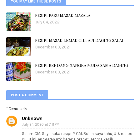
YOU MAY LIKE THESE POSTS
RESIPI PARU MASAK MASALA
July 04, 2022
RESIPI MASAK LEMAK CILI API DAGING SALAI
December 09, 2021
RESIPI RENDANG NANGKA MUDA SAMA DAGING
December 03, 2021
POST A COMMENT
1 Comments
Unknown
July 24, 2020 at 7:11 PM
Salam CM. Saya suka resipe2 CM. Boleh saya tahu, Utk resipe
pulut ini, anggaran utk berapa orang? Terima kasih