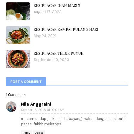
RESIPI ACAR IKAN MASIN
August 17, 2022
RESIPI ACAR RAMPAI PULANG HARI
May 24, 2021
RESIPI ACAR TELUR PUYUH
September 10, 2020
POST A COMMENT
1 Comments
Nila Anggraini
October 18, 2018 at 10:04 AM
macam sedap je ikan ni, terbayang makan dengan nasi putih
panas...fuhhh meletops.
Reply
Delete