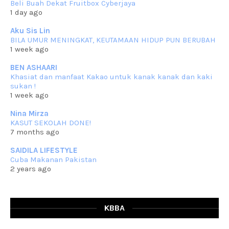
Beli Buah Dekat Fruitbox Cyberjaya
Assalammualaikum, salam semua. Masih belum terlambat untuk che
1 day ago
mat ucapkan
... read more
Jun 30 2023
Aku Sis Lin
BILA UMUR MENINGKAT, KEUTAMAAN HIDUP PUN BERUBAH
RESIPI KURMA AYAM MERAH
1 week ago
Assalammualaikum, salam semua. Hari ni 4 Zulhijjah 1444 Hijrah,
tinggal tak
... read more
BEN ASHAARI
Jun 23 2023
Khasiat dan manfaat Kakao untuk kanak kanak dan kaki
sukan !
RESIPI SAMBAL PARU
1 week ago
Assalammualaikum, salam sejahtera semua. Lama betul che mat tak
kemas kini
... read more
Nina Mirza
Jun 20 2023
KASUT SEKOLAH DONE!
7 months ago
RESIPI PISANG MUDA MASAK LEMAK
Assalammualaikum, salam semua. Sebenarnya pisang muda masak
SAIDILA LIFESTYLE
lemak ni che mat
... read more
Cuba Makanan Pakistan
Mar 07 2023
2 years ago
RESIPI PECAL IKAN PARI
Assalammualaikum, salam semua dan selamat bertemu kembali.
Lama betul tak
... read more
Mar 02 2023
KBBA
RESIPI BAMIA KAMBING