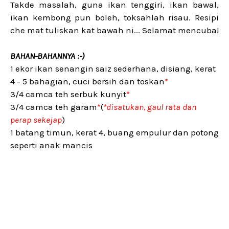
Takde masalah, guna ikan tenggiri, ikan bawal,
ikan kembong pun boleh, toksahlah risau. Resipi
che mat tuliskan kat bawah ni... Selamat mencuba!
BAHAN-BAHANNYA :-)
1 ekor ikan senangin saiz sederhana, disiang, kerat
4 - 5 bahagian, cuci bersih dan toskan
*
3/4 camca teh serbuk kunyit
*
3/4 camca teh garam
*
(
*disatukan, gaul rata dan
perap sekejap
)
1 batang timun, kerat 4, buang empulur dan potong
seperti anak mancis