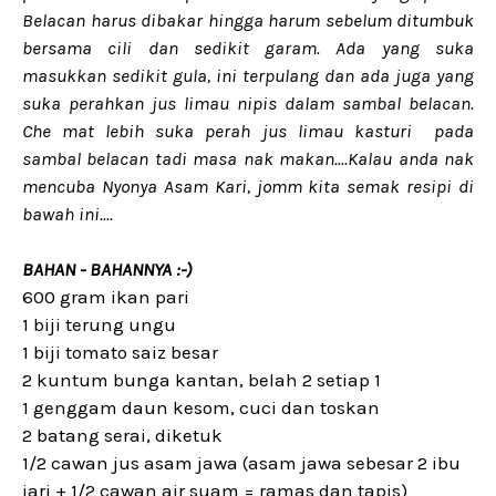
Belacan harus dibakar hingga harum sebelum ditumbuk
bersama cili dan sedikit garam. Ada yang suka
masukkan sedikit gula, ini terpulang dan ada juga yang
suka perahkan jus limau nipis dalam sambal belacan.
Che mat lebih suka perah jus limau kasturi pada
sambal belacan tadi masa nak makan....Kalau anda nak
mencuba Nyonya Asam Kari, jomm kita semak resipi di
bawah ini....
BAHAN - BAHANNYA :-)
600 gram ikan pari
1 biji terung ungu
1 biji tomato saiz besar
2 kuntum bunga kantan, belah 2 setiap 1
1 genggam daun kesom, cuci dan toskan
2 batang serai, diketuk
1/2 cawan jus asam jawa (asam jawa sebesar 2 ibu
jari + 1/2 cawan air suam = ramas dan tapis)