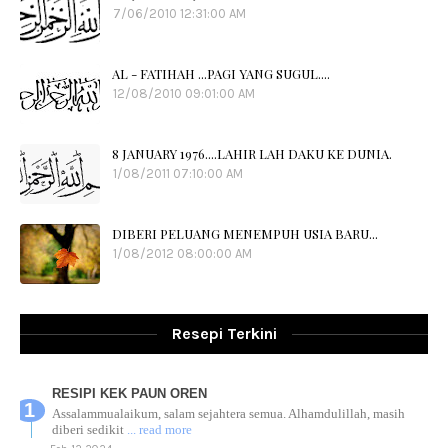
7/06/2010 12:31:00 AM
AL - FATIHAH ...PAGI YANG SUGUL....
12/08/2010 09:01:00 AM
8 JANUARY 1976....LAHIR LAH DAKU KE DUNIA.
1/08/2011 07:10:00 AM
DIBERI PELUANG MENEMPUH USIA BARU...
1/08/2012 08:00:00 AM
Resepi Terkini
RESIPI KEK PAUN OREN
Assalammualaikum, salam sejahtera semua. Alhamdulillah, masih
diberi sedikit
... read more