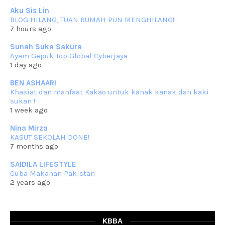
Aku Sis Lin
RESIPI KUIH KASWI KELEDEK UNGU
BLOG HILANG, TUAN RUMAH PUN MENGHILANG!
Assalammualaikum, salam semua. Masih belum terlambat untuk che
7 hours ago
mat ucapkan
... read more
Jun 30 2023
Sunah Suka Sakura
Ayam Gepuk Top Global Cyberjaya
RESIPI KURMA AYAM MERAH
1 day ago
Assalammualaikum, salam semua. Hari ni 4 Zulhijjah 1444 Hijrah,
tinggal tak
... read more
BEN ASHAARI
Jun 23 2023
Khasiat dan manfaat Kakao untuk kanak kanak dan kaki
sukan !
RESIPI SAMBAL PARU
1 week ago
Assalammualaikum, salam sejahtera semua. Lama betul che mat tak
kemas kini
... read more
Nina Mirza
Jun 20 2023
KASUT SEKOLAH DONE!
7 months ago
RESIPI PISANG MUDA MASAK LEMAK
Assalammualaikum, salam semua. Sebenarnya pisang muda masak
SAIDILA LIFESTYLE
lemak ni che mat
... read more
Cuba Makanan Pakistan
Mar 07 2023
2 years ago
RESIPI PECAL IKAN PARI
Assalammualaikum, salam semua dan selamat bertemu kembali.
Lama betul tak
... read more
Mar 02 2023
KBBA