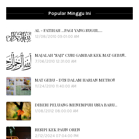
Popular Minggu Ini
AL - FATIHAH ...PAGI YANG SUGUL....
12/08/2010 09:01:00 AM
MAJALAH "SAJI" CURI GAMBAR KEK MAT GEBU!!..
7/06/2010 12:31:00 AM
MAT GEBU - DTS DALAM HARIAN METRO!!
11/24/2010 11:40:00 AM
DIBERI PELUANG MENEMPUH USIA BARU...
1/08/2012 08:00:00 AM
RESIPI KEK PAUN OREN
2/12/2024 07:04:00 PM