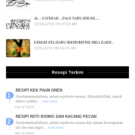
AL - FATIHAH ...PAGI YANG SUGUL....
12/08/2010 09:01:00 AM
DIBERI PELUANG MENEMPUH USIA BARU...
1/08/2012 08:00:00 AM
Resepi Terkini
RESIPI KEK PAUN OREN
Assalammualaikum, salam sejahtera semua. Alhamdulillah, masih
diberi sedikit
... read more
Feb 12 2024
RESIPI ROTI KISMIS DAN KACANG PECAN
Assalammualaikum, salam sejahtera semua dan dalam kesempatan
ini che mat ingin
... read more
Nov 12 2023