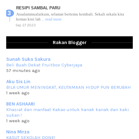
RESIPI SAMBAL PARU
Assalammualaikum, selamat bertemu kembali. Sekali sekala kita
kemas kini lah
... read more
Sep 27 2023
RESIPI AYAM TELUR MASIN
Assalammualaikum, salam sejahtera dan salam rindu untuk semua.
Rakan Blogger
Berkurun dah
... read more
Sep 10 2023
Sunah Suka Sakura
RESIPI KUIH KASWI KELEDEK UNGU
Beli Buah Dekat Fruitbox Cyberjaya
Assalammualaikum, salam semua. Masih belum terlambat untuk che
57 minutes ago
mat ucapkan
... read more
Jun 30 2023
Aku Sis Lin
BILA UMUR MENINGKAT, KEUTAMAAN HIDUP PUN BERUBAH
RESIPI KURMA AYAM MERAH
1 week ago
Assalammualaikum, salam semua. Hari ni 4 Zulhijjah 1444 Hijrah,
tinggal tak
... read more
BEN ASHAARI
Jun 23 2023
Khasiat dan manfaat Kakao untuk kanak kanak dan kaki
sukan !
RESIPI SAMBAL PARU
1 week ago
Assalammualaikum, salam sejahtera semua. Lama betul che mat tak
kemas kini
... read more
Nina Mirza
Jun 20 2023
KASUT SEKOLAH DONE!