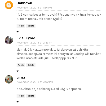
Unknown
November 12, 2013 at 1:56 PM
1 1/2 camca besar tempoyak???sbenarnya nk tnya, tempoyak
tu mcm mana..?tak penah tgok :)
Reply
Delete
EvisuKyme
November 12, 2013 at 2:43 PM
alamak Cik Nur...tempoyak tu isi deroyan yg dah kita
simpan...sedap...kaler mcm isi deroyan lah....sedap Cik Nur...kat
kedai² market² ade jual.....sedapppp Cik Nur...
Reply
Delete
aima
November 12, 2013 at 3:02 PM
ooo...simple aje bahannya....cari udg lu seposen...
Reply
Delete