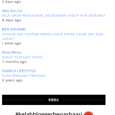
5 days ago
che mat ucapkan
... read more
Jun 30 2023
Aku Sis Lin
BILA UMUR MENINGKAT, KEUTAMAAN HIDUP PUN BERUBAH
RESIPI KURMA AYAM MERAH
6 days ago
Assalammualaikum, salam semua. Hari ni 4 Zulhijjah 1444 Hijrah,
tinggal tak
... read more
BEN ASHAARI
Jun 23 2023
Khasiat dan manfaat Kakao untuk kanak kanak dan kaki
sukan !
RESIPI SAMBAL PARU
1 week ago
Assalammualaikum, salam sejahtera semua. Lama betul che mat tak
kemas kini
... read more
Nina Mirza
Jun 20 2023
KASUT SEKOLAH DONE!
7 months ago
RESIPI PISANG MUDA MASAK LEMAK
Assalammualaikum, salam semua. Sebenarnya pisang muda masak
SAIDILA LIFESTYLE
lemak ni che mat
... read more
Cuba Makanan Pakistan
Mar 07 2023
2 years ago
RESIPI PECAL IKAN PARI
Assalammualaikum, salam semua dan selamat bertemu kembali.
Lama betul tak
... read more
Mar 02 2023
KBBA
RESIPI BAMIA KAMBING
Assalammualaikum, salam Ahad semua. Dah beberapa hari cuaca