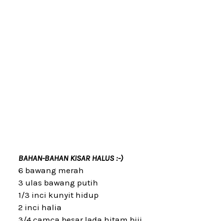
BAHAN-BAHAN KISAR HALUS :-)
6 bawang merah
3 ulas bawang putih
1/3 inci kunyit hidup
2 inci halia
3/4 camca besar lada hitam biji