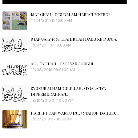
MAT GEBU - DTS DALAM HARIAN METRO!!
11/24/2010 11:40:00 AM
8 JANUARY 1976....LAHIR LAH DAKU KE DUNIA.
1/08/2011 07:10:00 AM
AL - FATIHAH ...PAGI YANG SUGUL....
12/08/2010 09:01:00 AM
SYUKUR ALHAMDULILLAH, SEGALANYA
DIPERMUDAHKAN..
12/10/2010 01:40:00 AM
HARI INI DAN WAKTU INI, 37 TAHUN DAHULU...
1/08/2013 07:10:00 AM