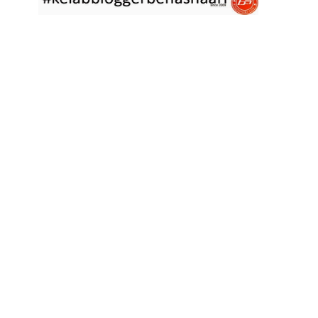
asyik hujan saja di
... read more
Jan 29 2023
RESIPI ASAM LAKSA PULAU PINANG
Assalammualaikum, salam semua. Dua tiga hari ni che mat rasa
tak berapa nak
... read more
Jan 17 2023
RESIPI KERABU BABAT SAMA TAUGE
Assalammualaikum, salam sejahtera semua. Hari ni che mat curi
sedikit masa
... read more
Jan 12 2023
RESIPI LONTONG KUAH LODEH
Assalammualaikum, salam sejahtera semua dan selamat tahun
baru 2023 bersamaan 8
... read more
Jan 01 2023
RESIPI KERABU JANTUNG PISANG ALA NYONYA
Assalammualaikum, salam semua. Hari ni pakcik dalam mood
memasak yang mudah2
... read more
Aug 25 2022
RESIPI ACAR IKAN MASIN
Assalammualaikum, salam semua. Sebelum che mat mulakan
menulis resipi hari ini,
... read more