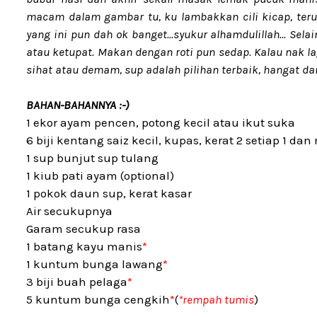
macam dalam gambar tu, ku lambakkan cili kicap, terus
yang ini pun dah ok banget...syukur alhamdulillah... Se
atau ketupat. Makan dengan roti pun sedap. Kalau nak la
sihat atau demam, sup adalah pilihan terbaik, hangat da
BAHAN-BAHANNYA :-)
1 ekor ayam pencen, potong kecil atau ikut suka
6 biji kentang saiz kecil, kupas, kerat 2 setiap 1 da
1 sup bunjut sup tulang
1 kiub pati ayam (optional)
1 pokok daun sup, kerat kasar
Air secukupnya
Garam secukup rasa
1 batang kayu manis
*
1 kuntum bunga lawang
*
3 biji buah pelaga
*
5 kuntum bunga cengkih
*
(
*rempah tumis
)