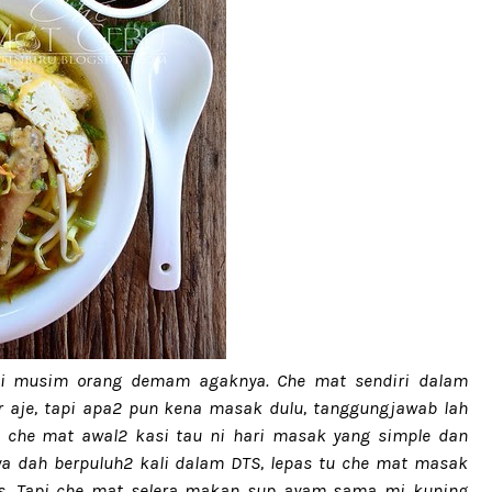
ni musim orang demam agaknya. Che mat sendiri dalam
r aje, tapi apa2 pun kena masak dulu, tanggungjawab lah
 che mat awal2 kasi tau ni hari masak yang simple dan
 dah berpuluh2 kali dalam DTS, lepas tu che mat masak
s. Tapi che mat selera makan sup ayam sama mi kuning