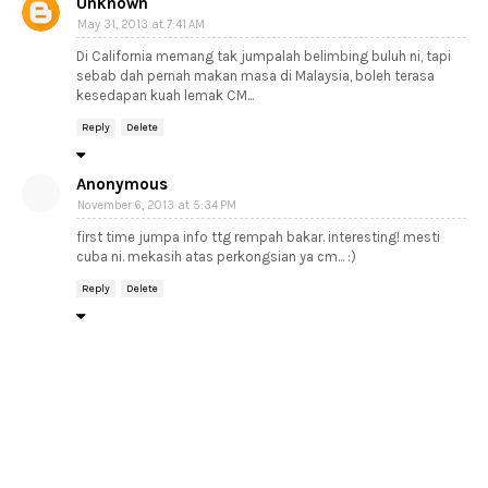
Unknown
May 31, 2013 at 7:41 AM
Di California memang tak jumpalah belimbing buluh ni, tapi
sebab dah pernah makan masa di Malaysia, boleh terasa
kesedapan kuah lemak CM...
Reply
Delete
Anonymous
November 6, 2013 at 5:34 PM
first time jumpa info ttg rempah bakar. interesting! mesti
cuba ni. mekasih atas perkongsian ya cm... :)
Reply
Delete