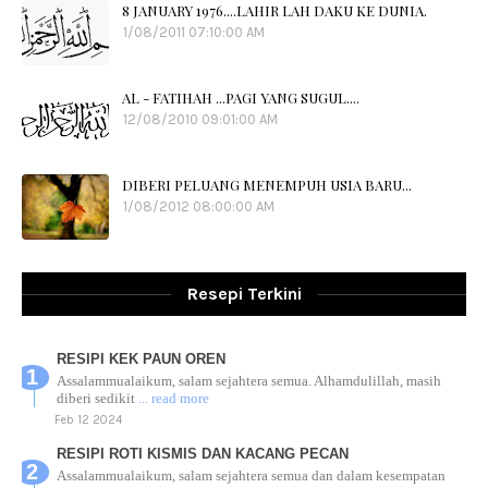
8 JANUARY 1976....LAHIR LAH DAKU KE DUNIA.
1/08/2011 07:10:00 AM
AL - FATIHAH ...PAGI YANG SUGUL....
12/08/2010 09:01:00 AM
DIBERI PELUANG MENEMPUH USIA BARU...
1/08/2012 08:00:00 AM
Resepi Terkini
RESIPI KEK PAUN OREN
Assalammualaikum, salam sejahtera semua. Alhamdulillah, masih
diberi sedikit
... read more
Feb 12 2024
RESIPI ROTI KISMIS DAN KACANG PECAN
Assalammualaikum, salam sejahtera semua dan dalam kesempatan