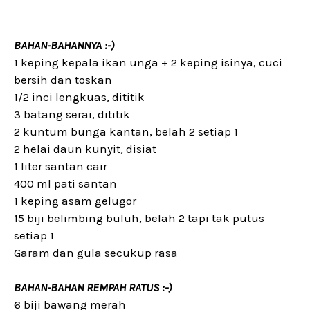
BAHAN-BAHANNYA :-)
1 keping kepala ikan unga + 2 keping isinya, cuci
bersih dan toskan
1/2 inci lengkuas, dititik
3 batang serai, dititik
2 kuntum bunga kantan, belah 2 setiap 1
2 helai daun kunyit, disiat
1 liter santan cair
400 ml pati santan
1 keping asam gelugor
15 biji belimbing buluh, belah 2 tapi tak putus
setiap 1
Garam dan gula secukup rasa
BAHAN-BAHAN REMPAH RATUS :-)
6 biji bawang merah