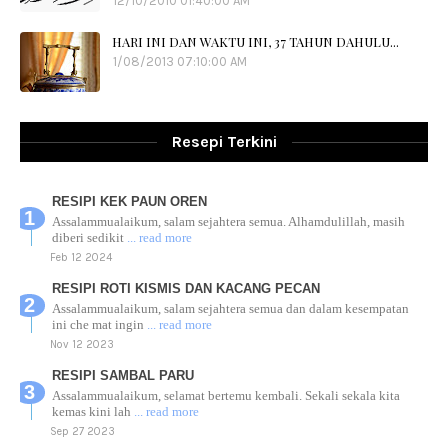
12/10/2010 01:40:00 AM
HARI INI DAN WAKTU INI, 37 TAHUN DAHULU...
1/08/2013 07:10:00 AM
Resepi Terkini
RESIPI KEK PAUN OREN
Assalammualaikum, salam sejahtera semua. Alhamdulillah, masih
diberi sedikit
... read more
Feb 12 2024
RESIPI ROTI KISMIS DAN KACANG PECAN
Assalammualaikum, salam sejahtera semua dan dalam kesempatan
ini che mat ingin
... read more
Nov 12 2023
RESIPI SAMBAL PARU
Assalammualaikum, selamat bertemu kembali. Sekali sekala kita
kemas kini lah
... read more
Sep 27 2023