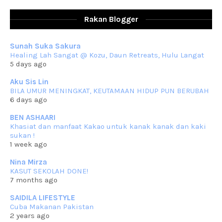
RESIPI AYAM TELUR MASIN
Assalammualaikum, salam sejahtera dan salam rindu untuk semua.
Rakan Blogger
Berkurun dah
... read more
Sep 10 2023
Sunah Suka Sakura
RESIPI KUIH KASWI KELEDEK UNGU
Healing Lah Sangat @ Kozu, Daun Retreats, Hulu Langat
Assalammualaikum, salam semua. Masih belum terlambat untuk che
5 days ago
mat ucapkan
... read more
Jun 30 2023
Aku Sis Lin
BILA UMUR MENINGKAT, KEUTAMAAN HIDUP PUN BERUBAH
RESIPI KURMA AYAM MERAH
6 days ago
Assalammualaikum, salam semua. Hari ni 4 Zulhijjah 1444 Hijrah,
tinggal tak
... read more
BEN ASHAARI
Jun 23 2023
Khasiat dan manfaat Kakao untuk kanak kanak dan kaki
sukan !
RESIPI SAMBAL PARU
1 week ago
Assalammualaikum, salam sejahtera semua. Lama betul che mat tak
kemas kini
... read more
Nina Mirza
Jun 20 2023
KASUT SEKOLAH DONE!
7 months ago
RESIPI PISANG MUDA MASAK LEMAK
Assalammualaikum, salam semua. Sebenarnya pisang muda masak
SAIDILA LIFESTYLE
lemak ni che mat
... read more
Cuba Makanan Pakistan
Mar 07 2023
2 years ago