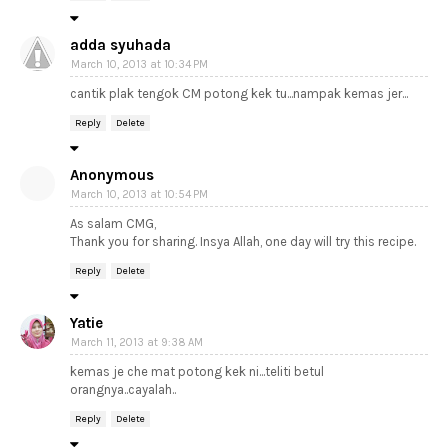
adda syuhada
March 10, 2013 at 10:34 PM
cantik plak tengok CM potong kek tu...nampak kemas jer...
Reply
Delete
Anonymous
March 10, 2013 at 10:54 PM
As salam CMG,
Thank you for sharing. Insya Allah, one day will try this recipe.
Reply
Delete
Yatie
March 11, 2013 at 9:38 AM
kemas je che mat potong kek ni...teliti betul
orangnya..cayalah..
Reply
Delete