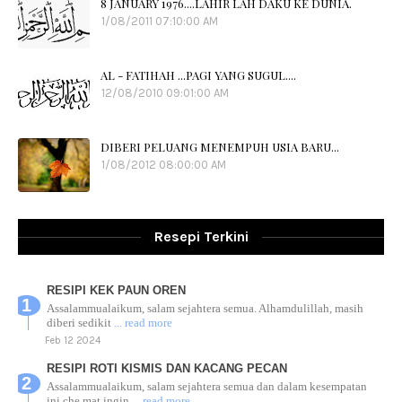
8 JANUARY 1976....LAHIR LAH DAKU KE DUNIA.
1/08/2011 07:10:00 AM
AL - FATIHAH ...PAGI YANG SUGUL....
12/08/2010 09:01:00 AM
DIBERI PELUANG MENEMPUH USIA BARU...
1/08/2012 08:00:00 AM
Resepi Terkini
RESIPI KEK PAUN OREN
Assalammualaikum, salam sejahtera semua. Alhamdulillah, masih
diberi sedikit
... read more
Feb 12 2024
RESIPI ROTI KISMIS DAN KACANG PECAN
Assalammualaikum, salam sejahtera semua dan dalam kesempatan
ini che mat ingin
... read more