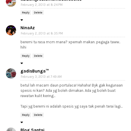
February 2, 2013 at 8:24 PM
Reply
Delete
NinaAz
February 2, 2013 at 8:35 PM
beremi tu rasa mcm mana? xpernah makan. pegaga taww..
hihi
Reply
Delete
gadisBunga™
February 3, 2013 at 7:49 AM
betul lah macam daun portulaca! Hahaha! Byk gak kegunaan
spesis ni kan? Ada yg boleh dimakan. Ada yg boleh buat
rawatan kulit kering...
Tapi yg beremi ni adalah spesis yg saya tak penah terai lagi...
Reply
Delete
Blog Santai