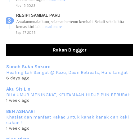
Nov 12 2023
RESIPI SAMBAL PARU
Assalammualaikum, selamat bertemu kembali. Sekali sekala kita
kemas kini lah
... read more
Sep 27 2023
RESIPI AYAM TELUR MASIN
Assalammualaikum, salam sejahtera dan salam rindu untuk semua.
Rakan Blogger
Berkurun dah
... read more
Sep 10 2023
Sunah Suka Sakura
RESIPI KUIH KASWI KELEDEK UNGU
Healing Lah Sangat @ Kozu, Daun Retreats, Hulu Langat
Assalammualaikum, salam semua. Masih belum terlambat untuk che
6 days ago
mat ucapkan
... read more
Jun 30 2023
Aku Sis Lin
BILA UMUR MENINGKAT, KEUTAMAAN HIDUP PUN BERUBAH
RESIPI KURMA AYAM MERAH
1 week ago
Assalammualaikum, salam semua. Hari ni 4 Zulhijjah 1444 Hijrah,
tinggal tak
... read more
BEN ASHAARI
Jun 23 2023
Khasiat dan manfaat Kakao untuk kanak kanak dan kaki
sukan !
RESIPI SAMBAL PARU
1 week ago
Assalammualaikum, salam sejahtera semua. Lama betul che mat tak
kemas kini
... read more