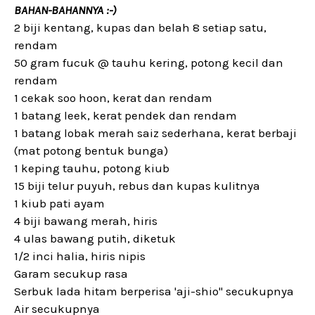
BAHAN-BAHANNYA :-)
2 biji kentang, kupas dan belah 8 setiap satu,
rendam
50 gram fucuk @ tauhu kering, potong kecil dan
rendam
1 cekak soo hoon, kerat dan rendam
1 batang leek, kerat pendek dan rendam
1 batang lobak merah saiz sederhana, kerat berbaji
(mat potong bentuk bunga)
1 keping tauhu, potong kiub
15 biji telur puyuh, rebus dan kupas kulitnya
1 kiub pati ayam
4 biji bawang merah, hiris
4 ulas bawang putih, diketuk
1/2 inci halia, hiris nipis
Garam secukup rasa
Serbuk lada hitam berperisa 'aji-shio" secukupnya
Air secukupnya