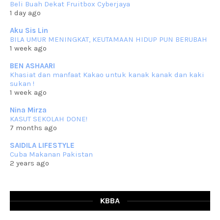
Beli Buah Dekat Fruitbox Cyberjaya
Assalammualaikum, salam semua. Masih belum terlambat untuk che
1 day ago
mat ucapkan
... read more
Jun 30 2023
Aku Sis Lin
BILA UMUR MENINGKAT, KEUTAMAAN HIDUP PUN BERUBAH
RESIPI KURMA AYAM MERAH
1 week ago
Assalammualaikum, salam semua. Hari ni 4 Zulhijjah 1444 Hijrah,
tinggal tak
... read more
BEN ASHAARI
Jun 23 2023
Khasiat dan manfaat Kakao untuk kanak kanak dan kaki
sukan !
RESIPI SAMBAL PARU
1 week ago
Assalammualaikum, salam sejahtera semua. Lama betul che mat tak
kemas kini
... read more
Nina Mirza
Jun 20 2023
KASUT SEKOLAH DONE!
7 months ago
RESIPI PISANG MUDA MASAK LEMAK
Assalammualaikum, salam semua. Sebenarnya pisang muda masak
SAIDILA LIFESTYLE
lemak ni che mat
... read more
Cuba Makanan Pakistan
Mar 07 2023
2 years ago
RESIPI PECAL IKAN PARI
Assalammualaikum, salam semua dan selamat bertemu kembali.
Lama betul tak
... read more
Mar 02 2023
KBBA
RESIPI BAMIA KAMBING