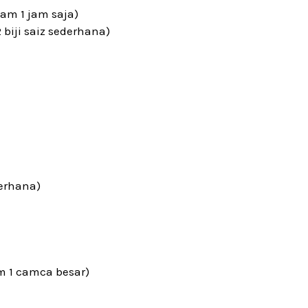
am 1 jam saja)
biji saiz sederhana)
derhana)
m 1 camca besar)