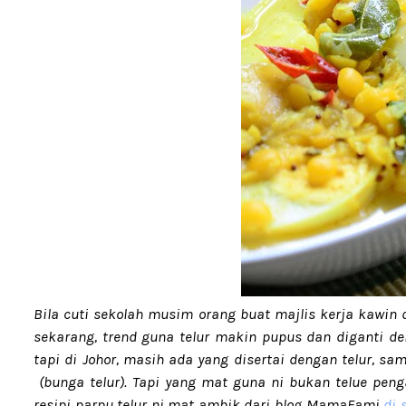
Bila cuti sekolah musim orang buat majlis kerja kawin
sekarang, trend guna telur makin pupus dan diganti de
tapi di Johor, masih ada yang disertai dengan telur, sam
(bunga telur). Tapi yang mat guna ni bukan telue penga
resipi parpu telur ni mat ambik dari blog MamaFami
di 