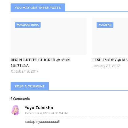
YOU MAY LIKE THESE POSTS
MASAKAN INDIA
KUDAPAN
RESIPI BUTTER CHICKEN @ AYAM
RESIPI VADEY @ M
MENTEGA
January 27, 2017
October 18, 2017
POST A COMMENT
7 Comments
Yuyu Zulaikha
December 4, 2012 at 10:04 PM
sedap nyaaaaaaaaa!!