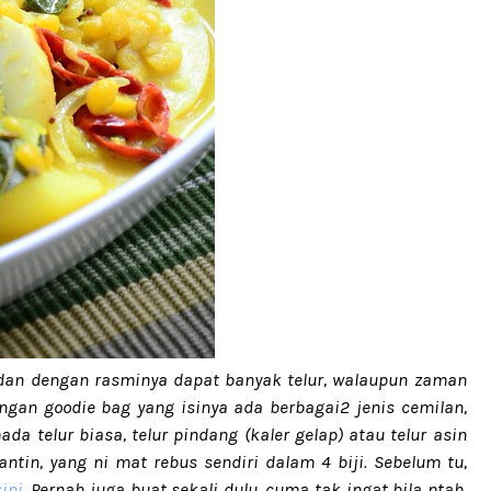
 dan dengan rasminya dapat banyak telur, walaupun zaman
ngan goodie bag yang isinya ada berbagai2 jenis cemilan,
ada telur biasa, telur pindang (kaler gelap) atau telur asin
ntin, yang ni mat rebus sendiri dalam 4 biji. Sebelum tu,
sini
. Pernah juga buat sekali dulu, cuma tak ingat bila ntah.