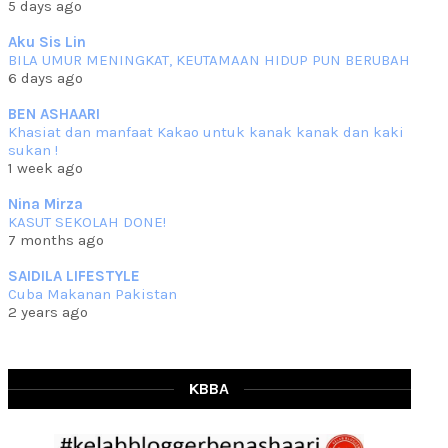
5 days ago
che mat ucapkan
... read more
Jun 30 2023
Aku Sis Lin
BILA UMUR MENINGKAT, KEUTAMAAN HIDUP PUN BERUBAH
RESIPI KURMA AYAM MERAH
6 days ago
Assalammualaikum, salam semua. Hari ni 4 Zulhijjah 1444 Hijrah,
tinggal tak
... read more
BEN ASHAARI
Jun 23 2023
Khasiat dan manfaat Kakao untuk kanak kanak dan kaki
sukan !
RESIPI SAMBAL PARU
1 week ago
Assalammualaikum, salam sejahtera semua. Lama betul che mat tak
kemas kini
... read more
Nina Mirza
Jun 20 2023
KASUT SEKOLAH DONE!
7 months ago
RESIPI PISANG MUDA MASAK LEMAK
Assalammualaikum, salam semua. Sebenarnya pisang muda masak
SAIDILA LIFESTYLE
lemak ni che mat
... read more
Cuba Makanan Pakistan
Mar 07 2023
2 years ago
RESIPI PECAL IKAN PARI
Assalammualaikum, salam semua dan selamat bertemu kembali.
Lama betul tak
... read more
Mar 02 2023
KBBA
RESIPI BAMIA KAMBING
Assalammualaikum, salam Ahad semua. Dah beberapa hari cuaca