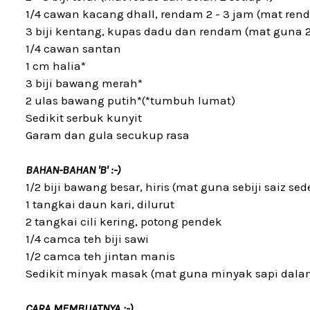
1/4 cawan kacang dhall, rendam 2 - 3 jam (mat rend
3 biji kentang, kupas dadu dan rendam (mat guna 2 
1/4 cawan santan
1 cm halia*
3 biji bawang merah*
2 ulas bawang putih*(*tumbuh lumat)
Sedikit serbuk kunyit
Garam dan gula secukup rasa
BAHAN-BAHAN 'B' :-)
1/2 biji bawang besar, hiris (mat guna sebiji saiz se
1 tangkai daun kari, dilurut
2 tangkai cili kering, potong pendek
1/4 camca teh biji sawi
1/2 camca teh jintan manis
Sedikit minyak masak (mat guna minyak sapi dala
CARA MEMBUATNYA :-)