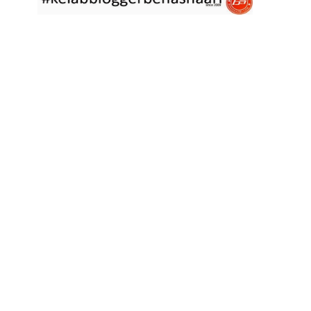
asyik hujan saja di
... read more
Jan 29 2023
RESIPI ASAM LAKSA PULAU PINANG
Assalammualaikum, salam semua. Dua tiga hari ni che mat rasa
tak berapa nak
... read more
Jan 17 2023
RESIPI KERABU BABAT SAMA TAUGE
Assalammualaikum, salam sejahtera semua. Hari ni che mat curi
sedikit masa
... read more
Jan 12 2023
RESIPI LONTONG KUAH LODEH
Assalammualaikum, salam sejahtera semua dan selamat tahun
baru 2023 bersamaan 8
... read more
Jan 01 2023
RESIPI KERABU JANTUNG PISANG ALA NYONYA
Assalammualaikum, salam semua. Hari ni pakcik dalam mood
memasak yang mudah2
... read more
Aug 25 2022
RESIPI ACAR IKAN MASIN
Assalammualaikum, salam semua. Sebelum che mat mulakan
menulis resipi hari ini,
... read more