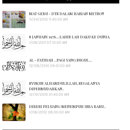
MAT GEBU - DTS DALAM HARIAN METRO!!
11/24/2010 11:40:00 AM
8 JANUARY 1976....LAHIR LAH DAKU KE DUNIA.
1/08/2011 07:10:00 AM
AL - FATIHAH ...PAGI YANG SUGUL....
12/08/2010 09:01:00 AM
SYUKUR ALHAMDULILLAH, SEGALANYA
DIPERMUDAHKAN..
12/10/2010 01:40:00 AM
DIBERI PELUANG MENEMPUH USIA BARU...
1/08/2012 08:00:00 AM