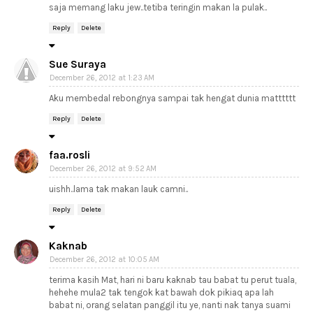
saja memang laku jew..tetiba teringin makan la pulak..
Reply
Delete
Sue Suraya
December 26, 2012 at 1:23 AM
Aku membedal rebongnya sampai tak hengat dunia matttttt
Reply
Delete
faa.rosli
December 26, 2012 at 9:52 AM
uishh..lama tak makan lauk camni..
Reply
Delete
Kaknab
December 26, 2012 at 10:05 AM
terima kasih Mat, hari ni baru kaknab tau babat tu perut tuala,
hehehe mula2 tak tengok kat bawah dok pikiaq apa lah
babat ni, orang selatan panggil itu ye, nanti nak tanya suami