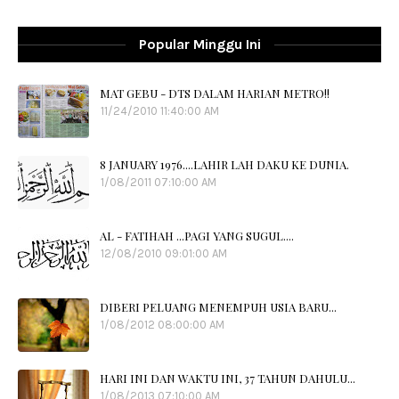
Popular Minggu Ini
MAT GEBU - DTS DALAM HARIAN METRO!!
11/24/2010 11:40:00 AM
8 JANUARY 1976....LAHIR LAH DAKU KE DUNIA.
1/08/2011 07:10:00 AM
AL - FATIHAH ...PAGI YANG SUGUL....
12/08/2010 09:01:00 AM
DIBERI PELUANG MENEMPUH USIA BARU...
1/08/2012 08:00:00 AM
HARI INI DAN WAKTU INI, 37 TAHUN DAHULU...
1/08/2013 07:10:00 AM