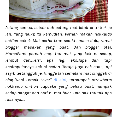
Petang semua, sebab dah petang mat letak entri kek je
lah. Yang lauk2 tu kemudian. Pernah makan hokkaido
chiffon cake?. Mat perhatikan sedikit masa dulu, ramai
blogger masakan yang buat. Dan blogger otai,
MamaFami pernah bagi tau mat yang kek ni sedap,
lembut dan.....errr, apa lagi eks..lupa dah, tapi
kesimpulannya kek ni sedap. Teruja juga nak buat, tapi
asyik tertangguh je. Hingga lah semalam mat singgah di
blog 'Nasi Lemak Lover"
di sini
, ternampak strawberry
hokkaido chiffon cupcake yang beliau buat, nampak
sedap sangat dan hari ni mat buat. Dan nak tau tak apa
rasa nya.....