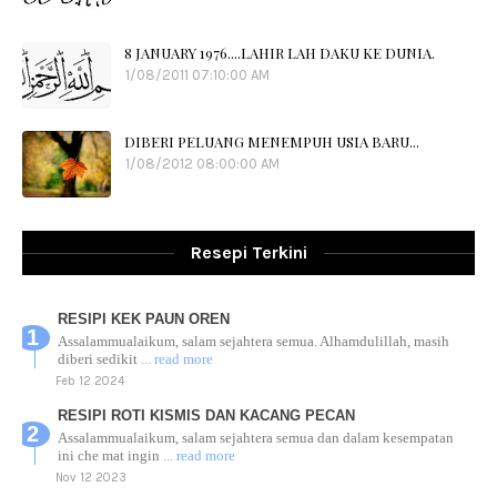
8 JANUARY 1976....LAHIR LAH DAKU KE DUNIA.
1/08/2011 07:10:00 AM
DIBERI PELUANG MENEMPUH USIA BARU...
1/08/2012 08:00:00 AM
Resepi Terkini
RESIPI KEK PAUN OREN
Assalammualaikum, salam sejahtera semua. Alhamdulillah, masih
diberi sedikit
... read more
Feb 12 2024
RESIPI ROTI KISMIS DAN KACANG PECAN
Assalammualaikum, salam sejahtera semua dan dalam kesempatan
ini che mat ingin
... read more
Nov 12 2023