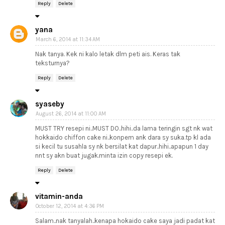
Reply
Delete
yana
March 6, 2014 at 11:34 AM
Nak tanya. Kek ni kalo letak dlm peti ais. Keras tak
teksturnya?
Reply
Delete
syaseby
August 26, 2014 at 11:00 AM
MUST TRY resepi ni..MUST DO..hihi..da lama teringin sgt nk wat
hokkaido chiffon cake ni..konpem ank dara sy suka.tp kl ada
si kecil tu susahla sy nk bersilat kat dapur..hihi..apapun 1 day
nnt sy akn buat jugak.minta izin copy resepi ek.
Reply
Delete
vitamin-anda
October 12, 2014 at 4:36 PM
Salam..nak tanyalah..kenapa hokaido cake saya jadi padat kat