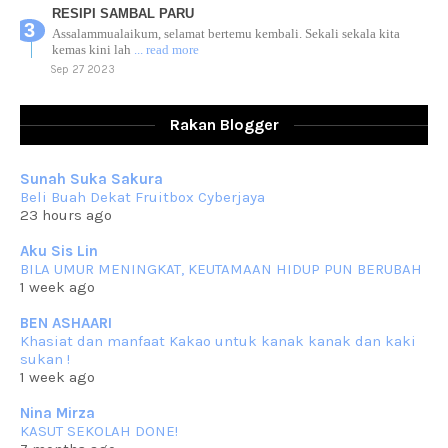
RESIPI SAMBAL PARU
Assalammualaikum, selamat bertemu kembali. Sekali sekala kita
kemas kini lah
... read more
Sep 27 2023
RESIPI AYAM TELUR MASIN
Assalammualaikum, salam sejahtera dan salam rindu untuk semua.
Rakan Blogger
Berkurun dah
... read more
Sep 10 2023
Sunah Suka Sakura
RESIPI KUIH KASWI KELEDEK UNGU
Beli Buah Dekat Fruitbox Cyberjaya
Assalammualaikum, salam semua. Masih belum terlambat untuk che
23 hours ago
mat ucapkan
... read more
Jun 30 2023
Aku Sis Lin
BILA UMUR MENINGKAT, KEUTAMAAN HIDUP PUN BERUBAH
RESIPI KURMA AYAM MERAH
1 week ago
Assalammualaikum, salam semua. Hari ni 4 Zulhijjah 1444 Hijrah,
tinggal tak
... read more
BEN ASHAARI
Jun 23 2023
Khasiat dan manfaat Kakao untuk kanak kanak dan kaki
sukan !
RESIPI SAMBAL PARU
1 week ago
Assalammualaikum, salam sejahtera semua. Lama betul che mat tak
kemas kini
... read more
Nina Mirza
Jun 20 2023
KASUT SEKOLAH DONE!