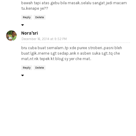
bawah tapi atas gebu bila masak..selalu sangat jadi macam
tu..kenape ye??
Reply
Delete
Nora'sri
December 16, 2014 at 9:52 PM
bru cuba buat semalam..tp xde puree stroberi...pasni bleh
buat lgik..meme sgt sedap..ank n asben suka sgt..tq che
mat..nt nk tepek kt blog sy yer che mat..
Reply
Delete