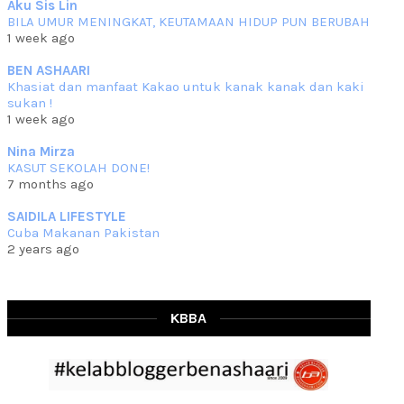
Aku Sis Lin
BILA UMUR MENINGKAT, KEUTAMAAN HIDUP PUN BERUBAH
RESIPI KURMA AYAM MERAH
1 week ago
Assalammualaikum, salam semua. Hari ni 4 Zulhijjah 1444 Hijrah,
tinggal tak
... read more
BEN ASHAARI
Jun 23 2023
Khasiat dan manfaat Kakao untuk kanak kanak dan kaki
sukan !
RESIPI SAMBAL PARU
1 week ago
Assalammualaikum, salam sejahtera semua. Lama betul che mat tak
kemas kini
... read more
Nina Mirza
Jun 20 2023
KASUT SEKOLAH DONE!
7 months ago
RESIPI PISANG MUDA MASAK LEMAK
Assalammualaikum, salam semua. Sebenarnya pisang muda masak
SAIDILA LIFESTYLE
lemak ni che mat
... read more
Cuba Makanan Pakistan
Mar 07 2023
2 years ago
RESIPI PECAL IKAN PARI
Assalammualaikum, salam semua dan selamat bertemu kembali.
Lama betul tak
... read more
Mar 02 2023
KBBA
RESIPI BAMIA KAMBING
Assalammualaikum, salam Ahad semua. Dah beberapa hari cuaca
asyik hujan saja di
... read more
Jan 29 2023