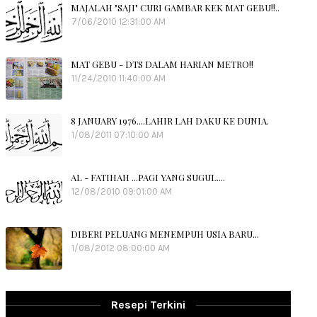
MAJALAH "SAJI" CURI GAMBAR KEK MAT GEBU!!..
7/06/2010 12:31:00 AM
MAT GEBU - DTS DALAM HARIAN METRO!!
11/24/2010 11:40:00 AM
8 JANUARY 1976....LAHIR LAH DAKU KE DUNIA.
1/08/2011 07:10:00 AM
AL - FATIHAH ...PAGI YANG SUGUL....
12/08/2010 09:01:00 AM
DIBERI PELUANG MENEMPUH USIA BARU...
1/08/2012 08:00:00 AM
Resepi Terkini