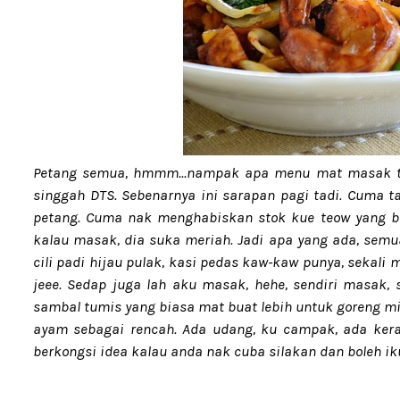
Petang semua, hmmm...nampak apa menu mat masak tu?.
singgah DTS. Sebenarnya ini sarapan pagi tadi. Cuma t
petang. Cuma nak menghabiskan stok kue teow yang be
kalau masak, dia suka meriah. Jadi apa yang ada, semu
cili padi hijau pulak, kasi pedas kaw-kaw punya, sekali 
jeee. Sedap juga lah aku masak, hehe, sendiri masak, s
sambal tumis yang biasa mat buat lebih untuk goreng mi,
ayam sebagai rencah. Ada udang, ku campak, ada kera
berkongsi idea kalau anda nak cuba silakan dan boleh ikut 