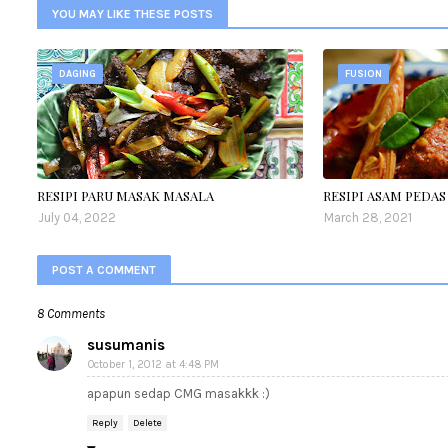
YOU MAY LIKE THESE POSTS
DAGING
FUSION
RESIPI PARU MASAK MASALA
RESIPI ASAM PEDA
July 04, 2022
March 28, 2021
POST A COMMENT
8 Comments
susumanis
October 1, 2012 at 4:48 PM
apapun sedap CMG masakkk :)
Reply
Delete