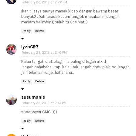
February 23, 2012 at 2:22 PM
Ikan ni saya taunya masak kicap dengan bawang besar
banyak2.. Dah terasa kecurrr tengok masakan ni dengan
masam belimbing buluh tu Che Mat :)
Reply
Delete
lyzaCR7
February 23, 2012 at 2:40 PM
Kalau tengah diet..blog ni la paling d tegah utk d
jengah..hahahaha... tapi kalau tak jengah..rindu plak.. so jengah
je n telan air liur je.. hahahaha...
Reply
Delete
susumanis
February 23, 2012 at 2:44 PM
sodapnyerr CMG :)))
Reply
Delete