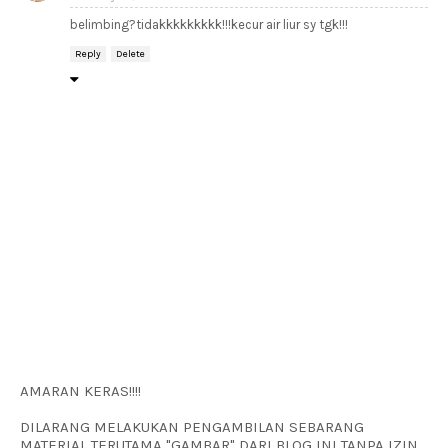
belimbing?tidakkkkkkkkk!!!kecur air liur sy tgk!!!
Reply
Delete
AMARAN KERAS!!!!
DILARANG MELAKUKAN PENGAMBILAN SEBARANG
MATERIAL TERUTAMA "GAMBAR" DARI BLOG INI TANPA IZIN