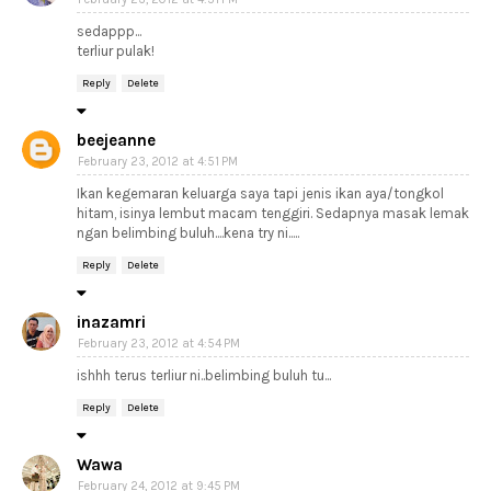
sedappp...
terliur pulak!
Reply
Delete
beejeanne
February 23, 2012 at 4:51 PM
Ikan kegemaran keluarga saya tapi jenis ikan aya/tongkol
hitam, isinya lembut macam tenggiri. Sedapnya masak lemak
ngan belimbing buluh....kena try ni.....
Reply
Delete
inazamri
February 23, 2012 at 4:54 PM
ishhh terus terliur ni..belimbing buluh tu...
Reply
Delete
Wawa
February 24, 2012 at 9:45 PM