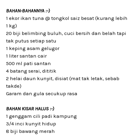
BAHAN-BAHANNYA :-)
1 ekor ikan tuna @ tongkol saiz besat (kurang lebih
1 kg)
20 biji belimbing buluh, cuci bersih dan belah tapi
tak putus setiap satu
1 keping asam gelugor
1 liter santan cair
500 ml pati santan
4 batang serai, dititik
2 helai daun kunyit, disiat (mat tak letak, sebab
takde)
Garam dan gula secukup rasa
BAHAN KISAR HALUS :-)
1 genggam cili padi kampung
3/4 inci kunyit hidup
8 biji bawang merah