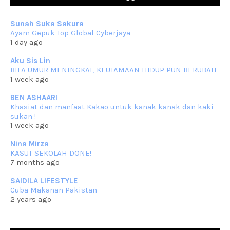
Berkurun dah
... read more
Sep 10 2023
Sunah Suka Sakura
RESIPI KUIH KASWI KELEDEK UNGU
Ayam Gepuk Top Global Cyberjaya
Assalammualaikum, salam semua. Masih belum terlambat untuk che
1 day ago
mat ucapkan
... read more
Jun 30 2023
Aku Sis Lin
BILA UMUR MENINGKAT, KEUTAMAAN HIDUP PUN BERUBAH
RESIPI KURMA AYAM MERAH
1 week ago
Assalammualaikum, salam semua. Hari ni 4 Zulhijjah 1444 Hijrah,
tinggal tak
... read more
BEN ASHAARI
Jun 23 2023
Khasiat dan manfaat Kakao untuk kanak kanak dan kaki
sukan !
RESIPI SAMBAL PARU
1 week ago
Assalammualaikum, salam sejahtera semua. Lama betul che mat tak
kemas kini
... read more
Nina Mirza
Jun 20 2023
KASUT SEKOLAH DONE!
7 months ago
RESIPI PISANG MUDA MASAK LEMAK
Assalammualaikum, salam semua. Sebenarnya pisang muda masak
SAIDILA LIFESTYLE
lemak ni che mat
... read more
Cuba Makanan Pakistan
Mar 07 2023
2 years ago
RESIPI PECAL IKAN PARI
Assalammualaikum, salam semua dan selamat bertemu kembali.
Lama betul tak
... read more