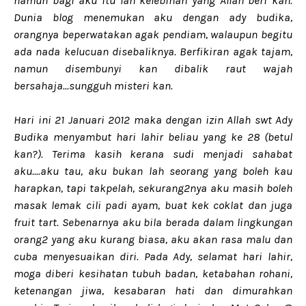
namun bagi aku itu lah kelebihan yang Allah beri kan.
Dunia blog menemukan aku dengan ady budika,
orangnya beperwatakan agak pendiam, walaupun begitu
ada nada kelucuan disebaliknya. Berfikiran agak tajam,
namun disembunyi kan dibalik raut wajah
bersahaja...sungguh misteri kan.
Hari ini 21 Januari 2012 maka dengan izin Allah swt Ady
Budika menyambut hari lahir beliau yang ke 28 (betul
kan?). Terima kasih kerana sudi menjadi sahabat
aku....aku tau, aku bukan lah seorang yang boleh kau
harapkan, tapi takpelah, sekurang2nya aku masih boleh
masak lemak cili padi ayam, buat kek coklat dan juga
fruit tart. Sebenarnya aku bila berada dalam lingkungan
orang2 yang aku kurang biasa, aku akan rasa malu dan
cuba menyesuaikan diri. Pada Ady, selamat hari lahir,
moga diberi kesihatan tubuh badan, ketabahan rohani,
ketenangan jiwa, kesabaran hati dan dimurahkan