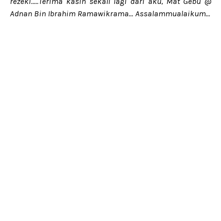
rezeki.....Terima kasih sekali lagi dari aku, Mat Gebu @
Adnan Bin Ibrahim Ramawikrama... Assalammualaikum...