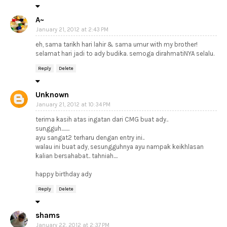
A~
January 21, 2012 at 2:43 PM
eh, sama tarikh hari lahir & sama umur with my brother!
selamat hari jadi to ady budika. semoga dirahmatiNYA selalu.
Reply
Delete
Unknown
January 21, 2012 at 10:34 PM
terima kasih atas ingatan dari CMG buat ady..
sungguh........
ayu sangat2 terharu dengan entry ini..
walau ini buat ady, sesungguhnya ayu nampak keikhlasan
kalian bersahabat.. tahniah....
happy birthday ady
Reply
Delete
shams
January 22, 2012 at 2:37 PM