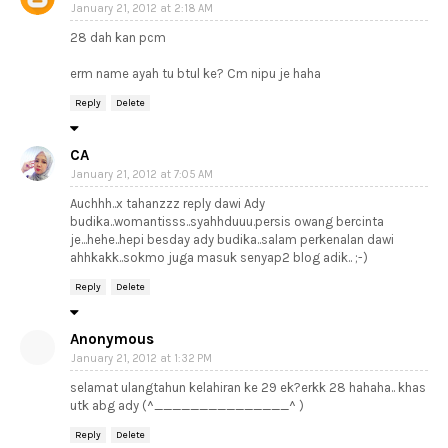
January 21, 2012 at 2:18 AM
28 dah kan pcm
erm name ayah tu btul ke? Cm nipu je haha
Reply
Delete
CA
January 21, 2012 at 7:05 AM
Auchhh..x tahanzzz reply dawi Ady
budika..womantisss..syahhduuu.persis owang bercinta
je...hehe..hepi besday ady budika..salam perkenalan dawi
ahhkakk..sokmo juga masuk senyap2 blog adik.. ;-)
Reply
Delete
Anonymous
January 21, 2012 at 1:32 PM
selamat ulangtahun kelahiran ke 29 ek?erkk 28 hahaha.. khas
utk abg ady (^_______________^ )
Reply
Delete