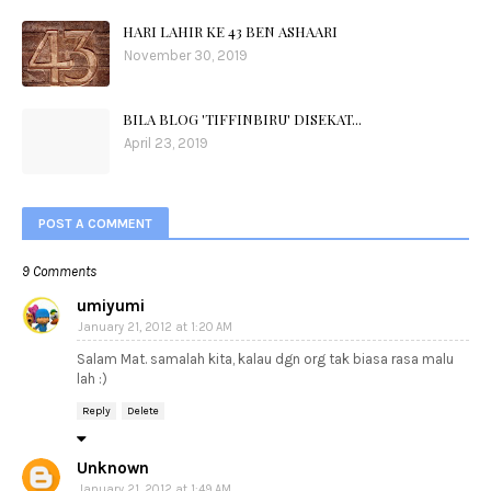
HARI LAHIR KE 43 BEN ASHAARI
November 30, 2019
BILA BLOG 'TIFFINBIRU' DISEKAT...
April 23, 2019
POST A COMMENT
9 Comments
umiyumi
January 21, 2012 at 1:20 AM
Salam Mat. samalah kita, kalau dgn org tak biasa rasa malu
lah :)
Reply
Delete
Unknown
January 21, 2012 at 1:49 AM