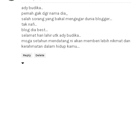
ady budika...
pernah gak dgr nama dia,,,
salah sorang yang bakal mengegar dunia blogger....
tak nafi...
blog dia best....
selamat hari lahir utk ady budika...
moga setahun mendatang ni akan memberi lebih nikmat dan
kerahmatan dalam hidup kamu....
Reply
Delete