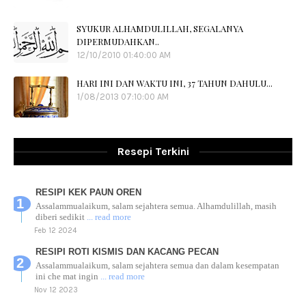
SYUKUR ALHAMDULILLAH, SEGALANYA
DIPERMUDAHKAN..
12/10/2010 01:40:00 AM
HARI INI DAN WAKTU INI, 37 TAHUN DAHULU...
1/08/2013 07:10:00 AM
Resepi Terkini
RESIPI KEK PAUN OREN
Assalammualaikum, salam sejahtera semua. Alhamdulillah, masih
diberi sedikit
... read more
Feb 12 2024
RESIPI ROTI KISMIS DAN KACANG PECAN
Assalammualaikum, salam sejahtera semua dan dalam kesempatan
ini che mat ingin
... read more
Nov 12 2023