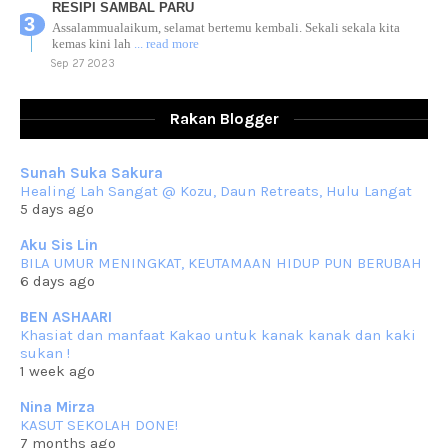
RESIPI SAMBAL PARU
Assalammualaikum, selamat bertemu kembali. Sekali sekala kita
kemas kini lah
... read more
Sep 27 2023
RESIPI AYAM TELUR MASIN
Assalammualaikum, salam sejahtera dan salam rindu untuk semua.
Rakan Blogger
Berkurun dah
... read more
Sep 10 2023
Sunah Suka Sakura
RESIPI KUIH KASWI KELEDEK UNGU
Healing Lah Sangat @ Kozu, Daun Retreats, Hulu Langat
Assalammualaikum, salam semua. Masih belum terlambat untuk che
5 days ago
mat ucapkan
... read more
Jun 30 2023
Aku Sis Lin
BILA UMUR MENINGKAT, KEUTAMAAN HIDUP PUN BERUBAH
RESIPI KURMA AYAM MERAH
6 days ago
Assalammualaikum, salam semua. Hari ni 4 Zulhijjah 1444 Hijrah,
tinggal tak
... read more
BEN ASHAARI
Jun 23 2023
Khasiat dan manfaat Kakao untuk kanak kanak dan kaki
sukan !
RESIPI SAMBAL PARU
1 week ago
Assalammualaikum, salam sejahtera semua. Lama betul che mat tak
kemas kini
... read more
Nina Mirza
Jun 20 2023
KASUT SEKOLAH DONE!
7 months ago
RESIPI PISANG MUDA MASAK LEMAK