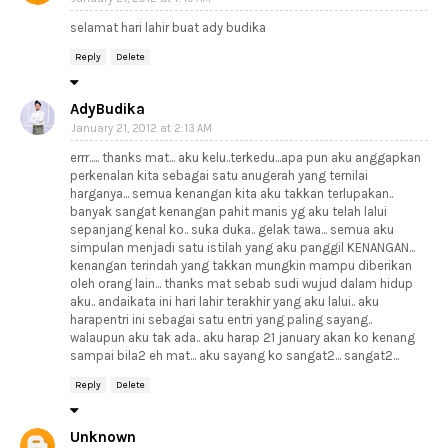
selamat hari lahir buat ady budika
Reply
Delete
AdyBudika
January 21, 2012 at 2:13 AM
errr..... thanks mat... aku kelu..terkedu...apa pun aku anggapkan
perkenalan kita sebagai satu anugerah yang ternilai
harganya... semua kenangan kita aku takkan terlupakan..
banyak sangat kenangan pahit manis yg aku telah lalui
sepanjang kenal ko.. suka duka.. gelak tawa... semua aku
simpulan menjadi satu istilah yang aku panggil KENANGAN...
kenangan terindah yang takkan mungkin mampu diberikan
oleh orang lain... thanks mat sebab sudi wujud dalam hidup
aku.. andaikata ini hari lahir terakhir yang aku lalui.. aku
harapentri ini sebagai satu entri yang paling sayang..
walaupun aku tak ada.. aku harap 21 january akan ko kenang
sampai bila2 eh mat... aku sayang ko sangat2... sangat2...
Reply
Delete
Unknown