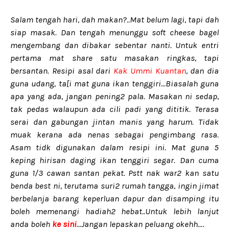
Salam tengah hari, dah makan?..Mat belum lagi, tapi dah
siap masak. Dan tengah menunggu soft cheese bagel
mengembang dan dibakar sebentar nanti. Untuk entri
pertama mat share satu masakan ringkas, tapi
bersantan. Resipi asal dari
Kak Ummi Kuantan
, dan dia
guna udang, ta[i mat guna ikan tenggiri...Biasalah guna
apa yang ada, jangan pening2 pala. Masakan ni sedap,
tak pedas walaupun ada cili padi yang dititik. Terasa
serai dan gabungan jintan manis yang harum. Tidak
muak kerana ada nenas sebagai pengimbang rasa.
Asam tidk digunakan dalam resipi ini. Mat guna 5
keping hirisan daging ikan tenggiri segar. Dan cuma
guna 1/3 cawan santan pekat. Pstt nak war2 kan satu
benda best ni, terutama suri2 rumah tangga, ingin jimat
berbelanja barang keperluan dapur dan disamping itu
boleh memenangi hadiah2 hebat..Untuk lebih lanjut
anda boleh
ke sini
...Jangan lepaskan peluang okehh...
.