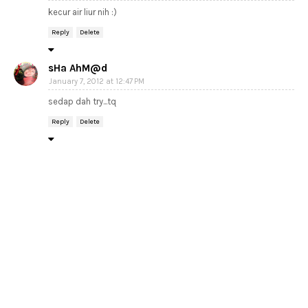
kecur air liur nih :)
Reply
Delete
sHa AhM@d
January 7, 2012 at 12:47 PM
sedap dah try...tq
Reply
Delete