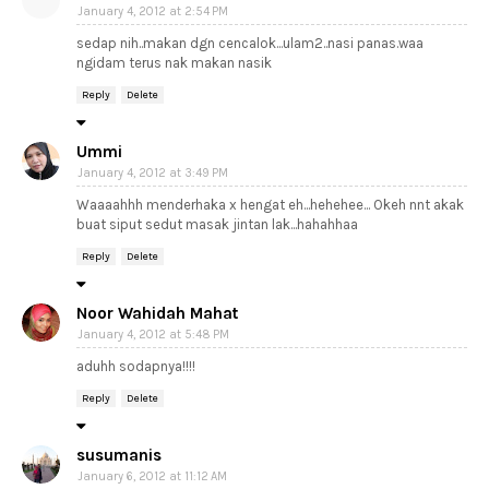
January 4, 2012 at 2:54 PM
sedap nih..makan dgn cencalok...ulam2..nasi panas.waa
ngidam terus nak makan nasik
Reply
Delete
Ummi
January 4, 2012 at 3:49 PM
Waaaahhh menderhaka x hengat eh...hehehee... Okeh nnt akak
buat siput sedut masak jintan lak...hahahhaa
Reply
Delete
Noor Wahidah Mahat
January 4, 2012 at 5:48 PM
aduhh sodapnya!!!!
Reply
Delete
susumanis
January 6, 2012 at 11:12 AM