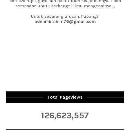
berbeza rupa, gaya dan rasa. Itulah keajaibannya. Tiada
sempadan untuk berkongsi ilmu mengenainya....
Untuk sebarang urusan, hubungi:
adnanibrahim76@gmail.com
Total Pageviews
126,623,557