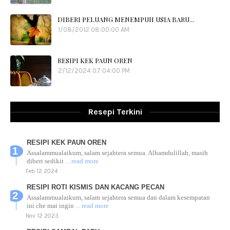
DIBERI PELUANG MENEMPUH USIA BARU...
1/08/2012 08:00:00 AM
RESIPI KEK PAUN OREN
2/12/2024 07:04:00 PM
Resepi Terkini
RESIPI KEK PAUN OREN
Assalammualaikum, salam sejahtera semua. Alhamdulillah, masih
diberi sedikit
... read more
Feb 12 2024
RESIPI ROTI KISMIS DAN KACANG PECAN
Assalammualaikum, salam sejahtera semua dan dalam kesempatan
ini che mat ingin
... read more
Nov 12 2023