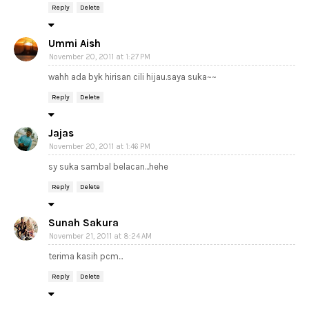
Reply
Delete
Ummi Aish
November 20, 2011 at 1:27 PM
wahh ada byk hirisan cili hijau.saya suka~~
Reply
Delete
Jajas
November 20, 2011 at 1:46 PM
sy suka sambal belacan...hehe
Reply
Delete
Sunah Sakura
November 21, 2011 at 8:24 AM
terima kasih pcm...
Reply
Delete