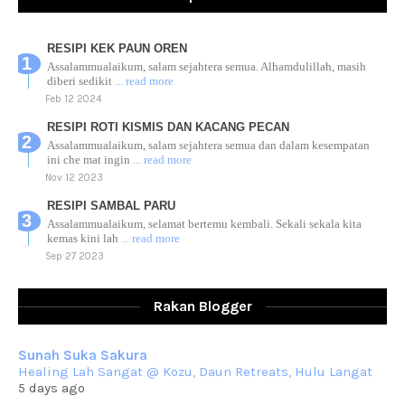
RESIPI KEK PAUN OREN
Assalammualaikum, salam sejahtera semua. Alhamdulillah, masih
diberi sedikit
... read more
Feb 12 2024
RESIPI ROTI KISMIS DAN KACANG PECAN
Assalammualaikum, salam sejahtera semua dan dalam kesempatan
ini che mat ingin
... read more
Nov 12 2023
RESIPI SAMBAL PARU
Assalammualaikum, selamat bertemu kembali. Sekali sekala kita
kemas kini lah
... read more
Sep 27 2023
RESIPI AYAM TELUR MASIN
Assalammualaikum, salam sejahtera dan salam rindu untuk semua.
Rakan Blogger
Berkurun dah
... read more
Sep 10 2023
Sunah Suka Sakura
RESIPI KUIH KASWI KELEDEK UNGU
Healing Lah Sangat @ Kozu, Daun Retreats, Hulu Langat
Assalammualaikum, salam semua. Masih belum terlambat untuk che
5 days ago
mat ucapkan
... read more