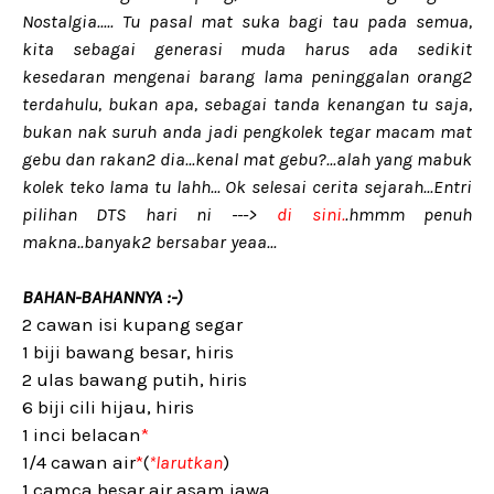
Nostalgia..... Tu pasal mat suka bagi tau pada semua,
kita sebagai generasi muda harus ada sedikit
kesedaran mengenai barang lama peninggalan orang2
terdahulu, bukan apa, sebagai tanda kenangan tu saja,
bukan nak suruh anda jadi pengkolek tegar macam mat
gebu dan rakan2 dia...kenal mat gebu?...alah yang mabuk
kolek teko lama tu lahh... Ok selesai cerita sejarah...Entri
pilihan DTS hari ni --->
di sini.
.hmmm penuh
makna..banyak2 bersabar yeaa...
BAHAN-BAHANNYA :-)
2 cawan isi kupang segar
1 biji bawang besar, hiris
2 ulas bawang putih, hiris
6 biji cili hijau, hiris
1 inci belacan
*
1/4 cawan air
*
(
*larutkan
)
1 camca besar air asam jawa