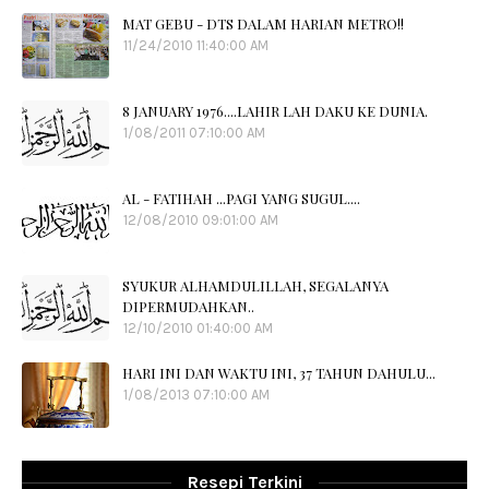
MAT GEBU - DTS DALAM HARIAN METRO!!
11/24/2010 11:40:00 AM
8 JANUARY 1976....LAHIR LAH DAKU KE DUNIA.
1/08/2011 07:10:00 AM
AL - FATIHAH ...PAGI YANG SUGUL....
12/08/2010 09:01:00 AM
SYUKUR ALHAMDULILLAH, SEGALANYA
DIPERMUDAHKAN..
12/10/2010 01:40:00 AM
HARI INI DAN WAKTU INI, 37 TAHUN DAHULU...
1/08/2013 07:10:00 AM
Resepi Terkini