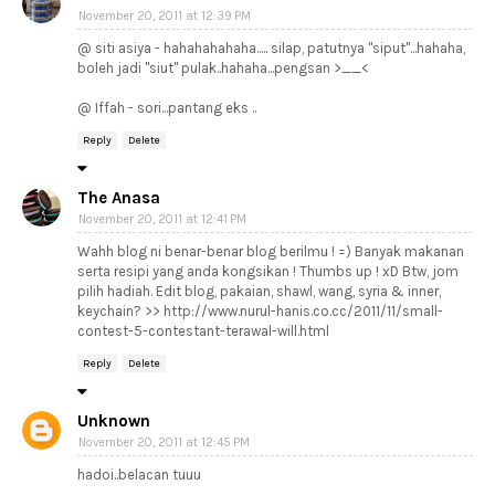
November 20, 2011 at 12:39 PM
@ siti asiya - hahahahahaha..... silap, patutnya "siput"...hahaha,
boleh jadi "siut" pulak..hahaha...pengsan >__<
@ Iffah - sori...pantang eks ..
Reply
Delete
The Anasa
November 20, 2011 at 12:41 PM
Wahh blog ni benar-benar blog berilmu ! =) Banyak makanan
serta resipi yang anda kongsikan ! Thumbs up ! xD Btw, jom
pilih hadiah. Edit blog, pakaian, shawl, wang, syria & inner,
keychain? >> http://www.nurul-hanis.co.cc/2011/11/small-
contest-5-contestant-terawal-will.html
Reply
Delete
Unknown
November 20, 2011 at 12:45 PM
hadoi..belacan tuuu