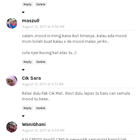
Reply
Delete
maszull
August 12, 2011 at 9:50 AM
salam...mood ni mmg kena ikut timenya....kalau ada mood
mcm boleh buat kalau x de mood malas jer kn...
cute nyer kucing kat atas tu...:)
Reply
Delete
Cik Sara
August 12, 2011 at 9:51 AM
Relax dulu Pak Cik Mat... Rest dulu...lepas tu baru cari semula
mood tu..heee...
Reply
Delete
WaniGhani
August 12, 2011 at 9:59 AM
Y la CMG?? Yyyy?? CMG la penyuntik semangat kami2 (eh