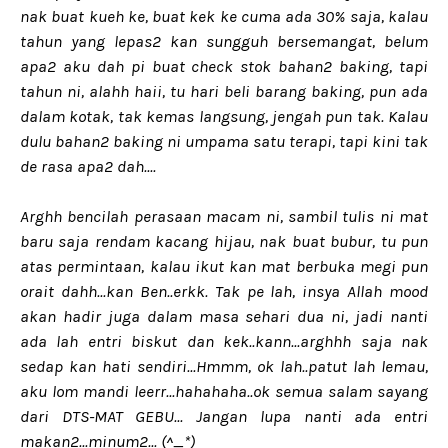
nak buat kueh ke, buat kek ke cuma ada 30% saja, kalau
tahun yang lepas2 kan sungguh bersemangat, belum
apa2 aku dah pi buat check stok bahan2 baking, tapi
tahun ni, alahh haii, tu hari beli barang baking, pun ada
dalam kotak, tak kemas langsung, jengah pun tak. Kalau
dulu bahan2 baking ni umpama satu terapi, tapi kini tak
de rasa apa2 dah....
Arghh bencilah perasaan macam ni, sambil tulis ni mat
baru saja rendam kacang hijau, nak buat bubur, tu pun
atas permintaan, kalau ikut kan mat berbuka megi pun
orait dahh...kan Ben..erkk. Tak pe lah, insya Allah mood
akan hadir juga dalam masa sehari dua ni, jadi nanti
ada lah entri biskut dan kek..kann...arghhh saja nak
sedap kan hati sendiri...Hmmm, ok lah..patut lah lemau,
aku lom mandi leerr...hahahaha..ok semua salam sayang
dari DTS-MAT GEBU... Jangan lupa nanti ada entri
makan2...minum2... (^_*)