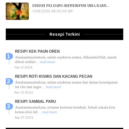
DIBERI PELUANG MENEMPUH USIA BARU...
1/08/2012 08:00:00 AM
Resepi Terkini
RESIPI KEK PAUN OREN
Assalammualaikum, salam sejahtera semua. Alhamdulillah, masih
diberi sedikit
... read more
Feb 12 2024
RESIPI ROTI KISMIS DAN KACANG PECAN
Assalammualaikum, salam sejahtera semua dan dalam kesempatan
ini che mat ingin
... read more
Nov 12 2023
RESIPI SAMBAL PARU
Assalammualaikum, selamat bertemu kembali. Sekali sekala kita
kemas kini lah
... read more
Sep 27 2023
RESIPI AYAM TELUR MASIN