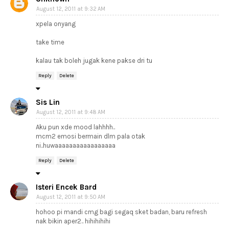
August 12, 2011 at 9:32 AM
xpela onyang
take time
kalau tak boleh jugak kene pakse dri tu
Reply
Delete
Sis Lin
August 12, 2011 at 9:48 AM
Aku pun xde mood lahhhh..
mcm2 emosi bermain dlm pala otak
ni..huwaaaaaaaaaaaaaaaaa
Reply
Delete
Isteri Encek Bard
August 12, 2011 at 9:50 AM
hohoo pi mandi cmg bagi segaq sket badan, baru refresh
nak bikin aper2.. hihihihihi