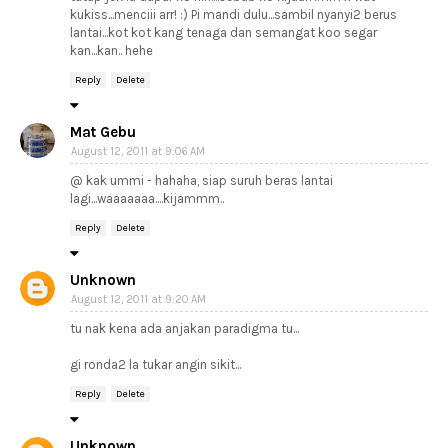
kukiss...menciii arr! :) Pi mandi dulu...sambil nyanyi2 berus
lantai...kot kot kang tenaga dan semangat koo segar
kan...kan.. hehe
Reply
Delete
Mat Gebu
August 12, 2011 at 9:06 AM
@ kak ummi - hahaha, siap suruh beras lantai
lagi...waaaaaaa....kijammm..
Reply
Delete
Unknown
August 12, 2011 at 9:20 AM
tu nak kena ada anjakan paradigma tu...
gi ronda2 la tukar angin sikit...
Reply
Delete
Unknown