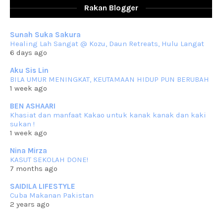
Assalammualaikum, salam sejahtera dan salam rindu untuk semua.
Rakan Blogger
Berkurun dah
... read more
Sep 10 2023
Sunah Suka Sakura
RESIPI KUIH KASWI KELEDEK UNGU
Healing Lah Sangat @ Kozu, Daun Retreats, Hulu Langat
Assalammualaikum, salam semua. Masih belum terlambat untuk che
6 days ago
mat ucapkan
... read more
Jun 30 2023
Aku Sis Lin
BILA UMUR MENINGKAT, KEUTAMAAN HIDUP PUN BERUBAH
RESIPI KURMA AYAM MERAH
1 week ago
Assalammualaikum, salam semua. Hari ni 4 Zulhijjah 1444 Hijrah,
tinggal tak
... read more
BEN ASHAARI
Jun 23 2023
Khasiat dan manfaat Kakao untuk kanak kanak dan kaki
sukan !
RESIPI SAMBAL PARU
1 week ago
Assalammualaikum, salam sejahtera semua. Lama betul che mat tak
kemas kini
... read more
Nina Mirza
Jun 20 2023
KASUT SEKOLAH DONE!
7 months ago
RESIPI PISANG MUDA MASAK LEMAK
Assalammualaikum, salam semua. Sebenarnya pisang muda masak
SAIDILA LIFESTYLE
lemak ni che mat
... read more
Cuba Makanan Pakistan
Mar 07 2023
2 years ago
RESIPI PECAL IKAN PARI
Assalammualaikum, salam semua dan selamat bertemu kembali.