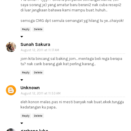
saya sorang je) yang amatur baru berani2 nak cuba resepi2
di luar jangkaan bahawa kami mampu buat. huhuh...
semoga CMG dpt semula semangat yg hilang tu ye...chaiyok!
Reply
Delete
Sunah Sakura
August 12, 2011 at 11:17 AM
jom kita bincang sal baking jom... mentega beli rega berapa
tu? nak carik barang gak kat perling karang...
Reply
Delete
Unknown
August 12, 2011 at 11:53 AM
eleh konon malas..pas ni mesti banyak nak buat..ekek.tunggu
kedatangan ku papa..
Reply
Delete