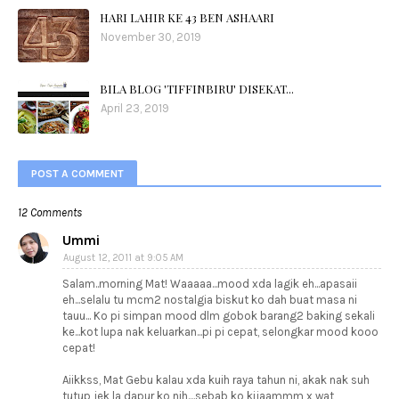
HARI LAHIR KE 43 BEN ASHAARI
November 30, 2019
BILA BLOG 'TIFFINBIRU' DISEKAT...
April 23, 2019
POST A COMMENT
12 Comments
Ummi
August 12, 2011 at 9:05 AM
Salam..morning Mat! Waaaaa...mood xda lagik eh...apasaii
eh...selalu tu mcm2 nostalgia biskut ko dah buat masa ni
tauu... Ko pi simpan mood dlm gobok barang2 baking sekali
ke...kot lupa nak keluarkan...pi pi cepat, selongkar mood kooo
cepat!
Aiikkss, Mat Gebu kalau xda kuih raya tahun ni, akak nak suh
tutup jek la dapur ko nih....sebab ko kijaammm x wat