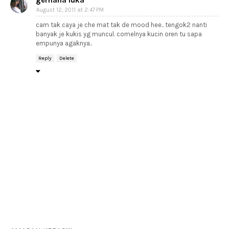
gerhana luka
August 12, 2011 at 2:47 PM
cam tak caya je che mat tak de mood hee.. tengok2 nanti
banyak je kukis yg muncul. comelnya kucin oren tu sapa
empunya agaknya..
Reply
Delete