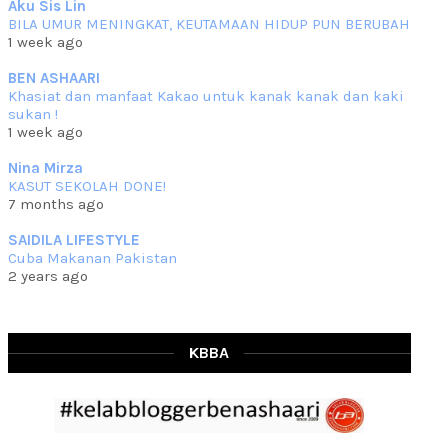
Aku Sis Lin
BILA UMUR MENINGKAT, KEUTAMAAN HIDUP PUN BERUBAH
RESIPI KURMA AYAM MERAH
1 week ago
Assalammualaikum, salam semua. Hari ni 4 Zulhijjah 1444 Hijrah,
tinggal tak
... read more
BEN ASHAARI
Jun 23 2023
Khasiat dan manfaat Kakao untuk kanak kanak dan kaki
sukan !
RESIPI SAMBAL PARU
1 week ago
Assalammualaikum, salam sejahtera semua. Lama betul che mat tak
kemas kini
... read more
Nina Mirza
Jun 20 2023
KASUT SEKOLAH DONE!
7 months ago
RESIPI PISANG MUDA MASAK LEMAK
Assalammualaikum, salam semua. Sebenarnya pisang muda masak
SAIDILA LIFESTYLE
lemak ni che mat
... read more
Cuba Makanan Pakistan
Mar 07 2023
2 years ago
RESIPI PECAL IKAN PARI
Assalammualaikum, salam semua dan selamat bertemu kembali.
Lama betul tak
... read more
Mar 02 2023
KBBA
RESIPI BAMIA KAMBING
Assalammualaikum, salam Ahad semua. Dah beberapa hari cuaca
asyik hujan saja di
... read more
Jan 29 2023