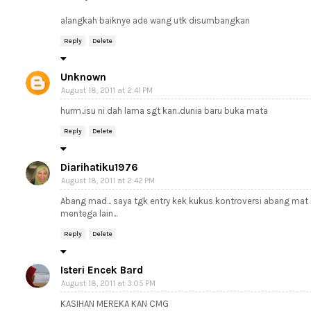
alangkah baiknye ade wang utk disumbangkan
Reply
Delete
Unknown
August 18, 2011 at 2:41 PM
hurm..isu ni dah lama sgt kan..dunia baru buka mata
Reply
Delete
Diarihatiku1976
August 18, 2011 at 2:42 PM
Abang mad... saya tgk entry kek kukus kontroversi abang mat
mentega lain...
Reply
Delete
Isteri Encek Bard
August 18, 2011 at 3:05 PM
KASIHAN MEREKA KAN CMG