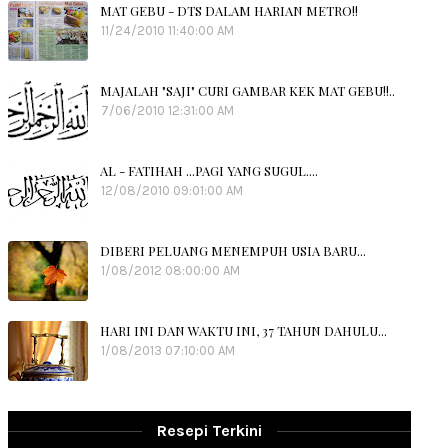
MAT GEBU - DTS DALAM HARIAN METRO!!
11/24/2010 11:40:00 AM
MAJALAH "SAJI" CURI GAMBAR KEK MAT GEBU!!..
7/06/2010 12:31:00 AM
AL - FATIHAH ...PAGI YANG SUGUL....
12/08/2010 09:01:00 AM
DIBERI PELUANG MENEMPUH USIA BARU...
1/08/2012 08:00:00 AM
HARI INI DAN WAKTU INI, 37 TAHUN DAHULU...
1/08/2013 07:10:00 AM
Resepi Terkini