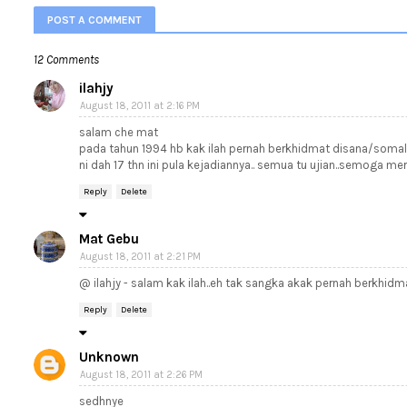
POST A COMMENT
12 Comments
ilahjy
August 18, 2011 at 2:16 PM
salam che mat
pada tahun 1994 hb kak ilah pernah berkhidmat disana/somalia
ni dah 17 thn ini pula kejadiannya.. semua tu ujian..semoga m
Reply
Delete
Mat Gebu
August 18, 2011 at 2:21 PM
@ ilahjy - salam kak ilah..eh tak sangka akak pernah berkhidma
Reply
Delete
Unknown
August 18, 2011 at 2:26 PM
sedhnye