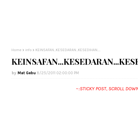
Home
info
KEINSAFAN...KESEDARAN...KESEDIHAN.....
KEINSAFAN...KESEDARAN...KESED
Mat Gebu
8/25/2011 02:00:00 PM
~:STICKY POST, SCROLL DOW