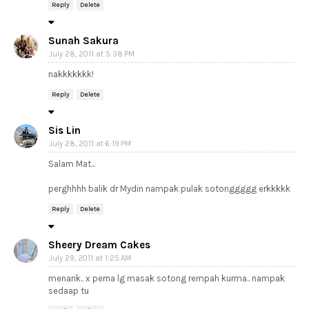
Reply
Delete
Sunah Sakura
July 28, 2011 at 5:38 PM
nakkkkkkk!
Reply
Delete
Sis Lin
July 28, 2011 at 6:19 PM
Salam Mat...
perghhhh balik dr Mydin nampak pulak sotonggggg erkkkkk
Reply
Delete
Sheery Dream Cakes
July 29, 2011 at 1:25 AM
menarik.. x perna lg masak sotong rempah kurma.. nampak
sedaap tu