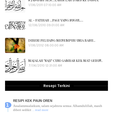
1/08/2011 07:10:00 AM
AL - FATIHAH ...PAGI YANG SUGUL....
12/08/2010 09:01:00 AM
DIBERI PELUANG MENEMPUH USIA BARU...
1/08/2012 08:00:00 AM
MAJALAH "SAJI" CURI GAMBAR KEK MAT GEBU!!..
7/06/2010 12:31:00 AM
Resepi Terkini
RESIPI KEK PAUN OREN
Assalammualaikum, salam sejahtera semua. Alhamdulillah, masih
diberi sedikit
... read more