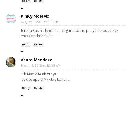
Reply
Delete
PinKy MoMMa
August 2, 2011 at 3:21 PM
terima kasih utk idea ni abg mat..ari ni punye berbuka nak
masak ni hehehehe
Reply
Delete
Azura Mendezz
March 4, 2012 at 12:38 AM
Cik Mat..kite nk tanya..
leek tu ape eh??xtau la..huhu!
Reply
Delete