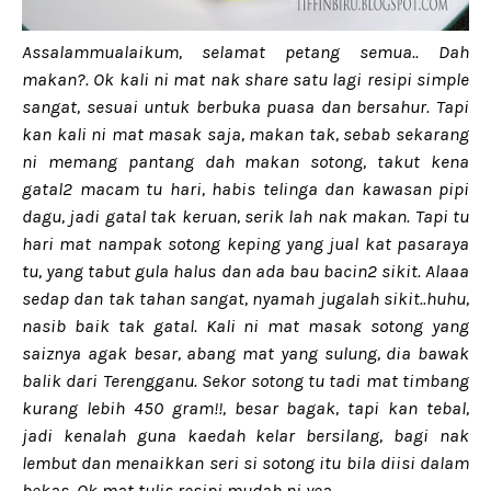
Assalammualaikum, selamat petang semua.. Dah
makan?. Ok kali ni mat nak share satu lagi resipi simple
sangat, sesuai untuk berbuka puasa dan bersahur. Tapi
kan kali ni mat masak saja, makan tak, sebab sekarang
ni memang pantang dah makan sotong, takut kena
gatal2 macam tu hari, habis telinga dan kawasan pipi
dagu, jadi gatal tak keruan, serik lah nak makan. Tapi tu
hari mat nampak sotong keping yang jual kat pasaraya
tu, yang tabut gula halus dan ada bau bacin2 sikit. Alaaa
sedap dan tak tahan sangat, nyamah jugalah sikit..huhu,
nasib baik tak gatal. Kali ni mat masak sotong yang
saiznya agak besar, abang mat yang sulung, dia bawak
balik dari Terengganu. Sekor sotong tu tadi mat timbang
kurang lebih 450 gram!!, besar bagak, tapi kan tebal,
jadi kenalah guna kaedah kelar bersilang, bagi nak
lembut dan menaikkan seri si sotong itu bila diisi dalam
bekas. Ok mat tulis resipi mudah ni yea..