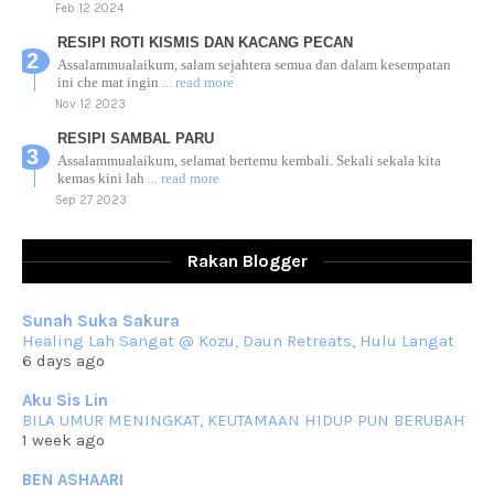
Feb 12 2024
RESIPI ROTI KISMIS DAN KACANG PECAN
Assalammualaikum, salam sejahtera semua dan dalam kesempatan
ini che mat ingin
... read more
Nov 12 2023
RESIPI SAMBAL PARU
Assalammualaikum, selamat bertemu kembali. Sekali sekala kita
kemas kini lah
... read more
Sep 27 2023
RESIPI AYAM TELUR MASIN
Assalammualaikum, salam sejahtera dan salam rindu untuk semua.
Rakan Blogger
Berkurun dah
... read more
Sep 10 2023
Sunah Suka Sakura
RESIPI KUIH KASWI KELEDEK UNGU
Healing Lah Sangat @ Kozu, Daun Retreats, Hulu Langat
Assalammualaikum, salam semua. Masih belum terlambat untuk che
6 days ago
mat ucapkan
... read more
Jun 30 2023
Aku Sis Lin
BILA UMUR MENINGKAT, KEUTAMAAN HIDUP PUN BERUBAH
RESIPI KURMA AYAM MERAH
1 week ago
Assalammualaikum, salam semua. Hari ni 4 Zulhijjah 1444 Hijrah,
tinggal tak
... read more
BEN ASHAARI
Jun 23 2023