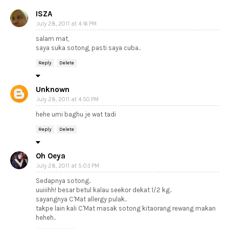
ISZA
July 28, 2011 at 4:16 PM
salam mat,
saya suka sotong, pasti saya cuba..
Reply
Delete
Unknown
July 28, 2011 at 4:50 PM
hehe umi baghu je wat tadi
Reply
Delete
Oh Oeya
July 28, 2011 at 5:03 PM
Sedapnya sotong..
uuiiihh! besar betul kalau seekor dekat 1/2 kg..
sayangnya C'Mat allergy pulak..
takpe lain kali C'Mat masak sotong kitaorang rewang makan
heheh..