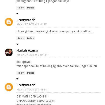
pisang hari2 kat blog I, jangan tak caya.
Reply
Delete
Prettyvrach
March 27, 2011 at 2:44 PM
ok, nk gi buat sekarang..doakan menjadi ye cik mat! hihi...
Reply
Delete
Nailah Azman
March 27, 2011 at 3:04 PM
sedapnya!
tak dapat nak buat baking lg sbb oven tak beli lagi. huhuhu.
Reply
Delete
Prettyvrach
March 27, 2011 at 3:48 PM
CIK MAT!!!! DAH JADIIII!!!!
OMAIGODDDD~SEDAP GILE!!!!!
nanti sye tnjuk gambar ye.