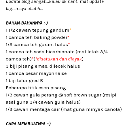
update blog sangat....kalau ok nanti mat update
lagi..insya allahh..
.
BAHAN-BAHANNYA :-)
1 1/2 cawan tepung gandum
*
1 camca teh baking powder
*
1/3 camca teh garam halus
*
1 camca teh soda bicarbionate (mat letak 3/4
camca teh)
*
(
*disatukan dan diayak
)
3 biji pisang emas, dilecek halus
1 camca besar mayonnaise
1 biji telur gred B
Beberapa titik esen pisang
1/3 cawan gula perang @ soft brown sugar (resipi
asal guna 3/4 cawan gula halus)
1/3 cawan mentega cair (mat guna minyak canola)
CARA MEMBUATNYA :-)