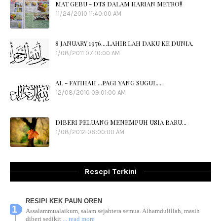
MAT GEBU - DTS DALAM HARIAN METRO!!
11/24/2010 11:40:00 AM
8 JANUARY 1976....LAHIR LAH DAKU KE DUNIA.
1/08/2011 07:10:00 AM
AL - FATIHAH ...PAGI YANG SUGUL....
12/08/2010 09:01:00 AM
DIBERI PELUANG MENEMPUH USIA BARU...
1/08/2012 08:00:00 AM
Resepi Terkini
RESIPI KEK PAUN OREN
Assalammualaikum, salam sejahtera semua. Alhamdulillah, masih
diberi sedikit
... read more