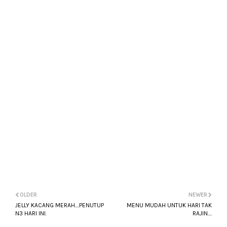
OLDER
NEWER
JELLY KACANG MERAH....PENUTUP
MENU MUDAH UNTUK HARI TAK
N3 HARI INI.
RAJIN....