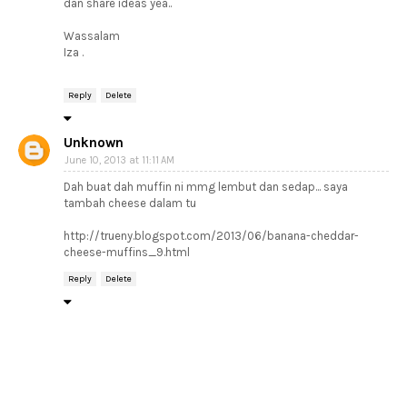
dan share ideas yea..
Wassalam
Iza .
Reply
Delete
Unknown
June 10, 2013 at 11:11 AM
Dah buat dah muffin ni mmg lembut dan sedap... saya
tambah cheese dalam tu
http://trueny.blogspot.com/2013/06/banana-cheddar-
cheese-muffins_9.html
Reply
Delete