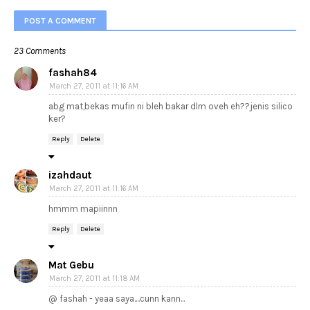
POST A COMMENT
23 Comments
fashah84
March 27, 2011 at 11:16 AM
abg mat,bekas mufin ni bleh bakar dlm oveh eh??jenis silico
ker?
Reply
Delete
izahdaut
March 27, 2011 at 11:16 AM
hmmm mapiinnn
Reply
Delete
Mat Gebu
March 27, 2011 at 11:18 AM
@ fashah - yeaa saya....cunn kann...