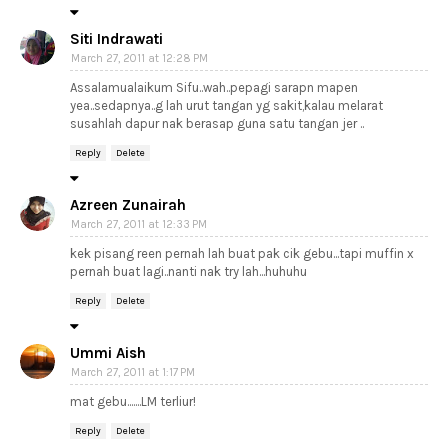
Siti Indrawati
March 27, 2011 at 12:28 PM
Assalamualaikum Sifu..wah..pepagi sarapn mapen
yea..sedapnya..g lah urut tangan yg sakit,kalau melarat
susahlah dapur nak berasap guna satu tangan jer ..
Reply
Delete
Azreen Zunairah
March 27, 2011 at 12:33 PM
kek pisang reen pernah lah buat pak cik gebu...tapi muffin x
pernah buat lagi..nanti nak try lah...huhuhu
Reply
Delete
Ummi Aish
March 27, 2011 at 1:17 PM
mat gebu.......LM terliur!
Reply
Delete