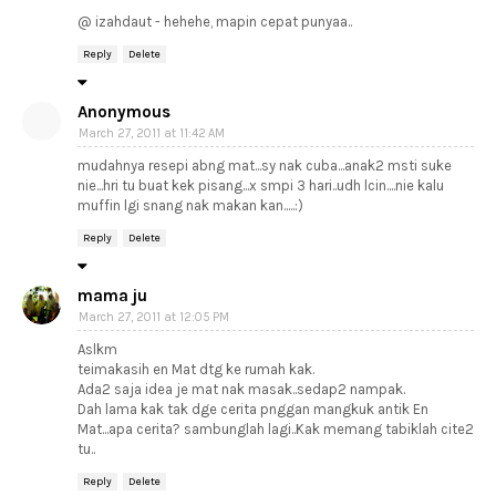
@ izahdaut - hehehe, mapin cepat punyaa..
Reply
Delete
Anonymous
March 27, 2011 at 11:42 AM
mudahnya resepi abng mat...sy nak cuba...anak2 msti suke
nie...hri tu buat kek pisang...x smpi 3 hari..udh lcin....nie kalu
muffin lgi snang nak makan kan.....:)
Reply
Delete
mama ju
March 27, 2011 at 12:05 PM
Aslkm
teimakasih en Mat dtg ke rumah kak.
Ada2 saja idea je mat nak masak..sedap2 nampak.
Dah lama kak tak dge cerita pnggan mangkuk antik En
Mat...apa cerita? sambunglah lagi..Kak memang tabiklah cite2
tu..
Reply
Delete