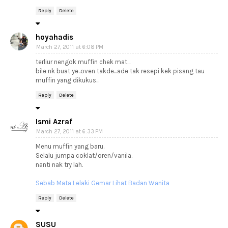
Reply
Delete
hoyahadis
March 27, 2011 at 6:08 PM
terliur nengok muffin chek mat...
bile nk buat ye..oven takde...ade tak resepi kek pisang tau
muffin yang dikukus...
Reply
Delete
Ismi Azraf
March 27, 2011 at 6:33 PM
Menu muffin yang baru.
Selalu jumpa coklat/oren/vanila.
nanti nak try lah.
Sebab Mata Lelaki Gemar Lihat Badan Wanita
Reply
Delete
SUSU