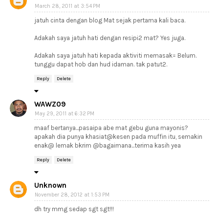
March 28, 2011 at 3:54 PM
jatuh cinta dengan blog Mat sejak pertama kali baca.
Adakah saya jatuh hati dengan resipi2 mat? Yes juga.
Adakah saya jatuh hati kepada aktiviti memasak= Belum.
tunggu dapat hob dan hud idaman. tak patut2.
Reply
Delete
WAWZ09
May 29, 2011 at 6:32 PM
maaf bertanya...pasaipa abe mat gebu guna mayonis?
apakah dia punya khasiat@kesen pada muffin itu, semakin
enak@ lemak bkrim @bagaimana...terima kasih yea
Reply
Delete
Unknown
November 28, 2012 at 1:53 PM
dh try mmg sedap sgt sgt!!!