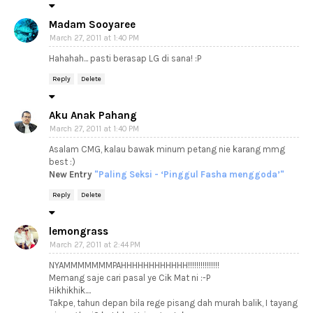
Madam Sooyaree
March 27, 2011 at 1:40 PM
Hahahah... pasti berasap LG di sana! :P
Reply
Delete
Aku Anak Pahang
March 27, 2011 at 1:40 PM
Asalam CMG, kalau bawak minum petang nie karang mmg
best :)
New Entry
"Paling Seksi - ‘Pinggul Fasha menggoda’"
Reply
Delete
lemongrass
March 27, 2011 at 2:44 PM
NYAMMMMMMMPAHHHHHHHHHHHH!!!!!!!!!!!!!!!
Memang saje cari pasal ye Cik Mat ni :-P
Hikhikhik....
Takpe, tahun depan bila rege pisang dah murah balik, I tayang