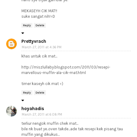
MEKASEYH CIK MAT!!
suke sangat nih!=D
Reply
Delete
Prettyvrach
March 27, 2011 at 4:36 PM
khas untuk cik mat...
http://miszlullaby.blogspot.com/2011/03/resepi-
marvellous-muffin-ala-cik-mat.html
timer kaseyh cik mat =)
Reply
Delete
hoyahadis
March 27, 2011 at 6:08 PM
terliur nengok muffin chek mat...
bile nk buat ye..oven takde...ade tak resepi kek pisang tau
muffin yang dikukus...