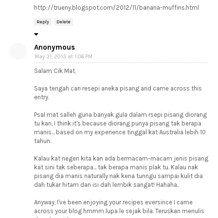
http://trueny.blogspot.com/2012/11/banana-muffins.html
Reply
Delete
Anonymous
May 31, 2013 at 1:06 PM
Salam Cik Mat,
Saya tengah cari resepi aneka pisang and came across this
entry.
Psal mat salleh guna banyak gula dalam rsepi pisang diorang
tu kan, I think it's because diorang punya pisang tak berapa
manis... based on my experience tinggal kat Australia lebih 10
tahun.
Kalau kat negeri kita kan ada bermacam-macam jenis pisang
kat sini tak seberapa... tak berapa manis plak tu. Kalau nak
pisang dia manis naturally nak kena tunngu sampai kulit dia
dah tukar hitam dan isi dah lembik sangat! Hahaha..
Anyway, I've been enjoying your recipes eversince I came
across your blog hmmm lupa le sejak bila. Teruskan menulis