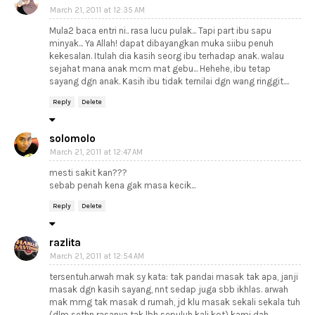
March 21, 2011 at 12:35 AM
Mula2 baca entri ni.. rasa lucu pulak... Tapi part ibu sapu
minyak... Ya Allah! dapat dibayangkan muka siibu penuh
kekesalan. Itulah dia kasih seorg ibu terhadap anak. walau
sejahat mana anak mcm mat gebu... Hehehe, ibu tetap
sayang dgn anak. Kasih ibu tidak ternilai dgn wang ringgit....
Reply
Delete
solomolo
March 21, 2011 at 12:47 AM
mesti sakit kan???
sebab penah kena gak masa kecik...
Reply
Delete
razlita
March 21, 2011 at 12:54 AM
tersentuh.arwah mak sy kata: tak pandai masak tak apa, janji
masak dgn kasih sayang, nnt sedap juga sbb ikhlas. arwah
mak mmg tak masak d rumah, jd klu masak sekali sekala tuh
(dlm sethn rasanya tak lbh sepuluh kali kot) kami dah