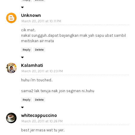
Unknown
March 20, 2011 at 10:11 PM
cik mat..
nakal sungguh..dapat bayangkan mak yah sapu ubat sambil
meitiskan air mata
Reply
Delete
Kalamhati
March 20, 2011 at 10:23 PM
huhu i'm touched..
sama2 lak teruja nak join segmen ni..huhu
Reply
Delete
whitecappuccino
March 20, 2011 at 10:26 PM
best jer masa wat tu yer..