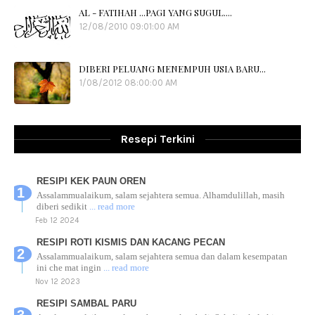
AL - FATIHAH ...PAGI YANG SUGUL....
12/08/2010 09:01:00 AM
DIBERI PELUANG MENEMPUH USIA BARU...
1/08/2012 08:00:00 AM
Resepi Terkini
RESIPI KEK PAUN OREN
Assalammualaikum, salam sejahtera semua. Alhamdulillah, masih
diberi sedikit
... read more
Feb 12 2024
RESIPI ROTI KISMIS DAN KACANG PECAN
Assalammualaikum, salam sejahtera semua dan dalam kesempatan
ini che mat ingin
... read more
Nov 12 2023
RESIPI SAMBAL PARU