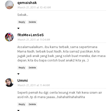
qemaishak
March 21, 2011 at 10:43 AM
Sebak...
Reply
Delete
fRaMe+LenSeS
March 21, 2011 at 11:04 AM
Assalamualaikum.. ibu kamu terbaik, sama sepertimana
Mama Nadh, terbaik buat Nadh.. kita sama2 pastikan, kita
jugak jadi anak yang baik, yang soleh buat mereka, dan masa
depan, kita ibu bapa contoh buat anak2 kita ya.. ;)
Reply
Delete
Ummi
March 21, 2011 at 11:44 AM
Seperti pernah ku dgr, cerita lesung mak Yah kena siram air
asid nih...tp di mana yaaaa.....hahahahhahahahha
Reply
Delete