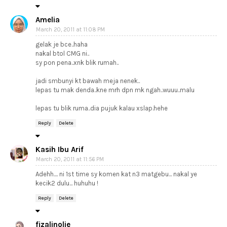
Amelia
March 20, 2011 at 11:08 PM
gelak je bce..haha
nakal btol CMG ni..
sy pon pena..xnk blik rumah..
jadi smbunyi kt bawah meja nenek..
lepas tu mak denda..kne mrh dpn mk ngah..wuuu..malu
lepas tu blik ruma..dia pujuk kalau xslap.hehe
Reply
Delete
Kasih Ibu Arif
March 20, 2011 at 11:56 PM
Adehh.... ni 1st time sy komen kat n3 matgebu... nakal ye
kecik2 dulu... huhuhu !
Reply
Delete
fizalinolie