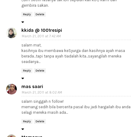
gembira sakan.
Reply
Delete
kkida @ 1001resipi
March 21, 2011 at 7:42 AM
salam mat,
kasihnya ibu membawa keSyurga dan kasihnya ayah masa
berada...tapi tanpa ayah tiadalah kita...sayangilah mereka
seadanya...
Reply
Delete
mas saari
March 21, 2011 at 8:02 AM
salam singgah n follow!
memang sedih bila bercerita pasal ibu jadi hargailah ibu anda
selagi mereka masih ada...
Reply
Delete