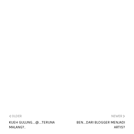
OLDER
NEWER
KUEH GULUNG.....@.....TERUNA
BEN.....DARI BLOGGER MENJADI
MALANG?..
ARTIS?