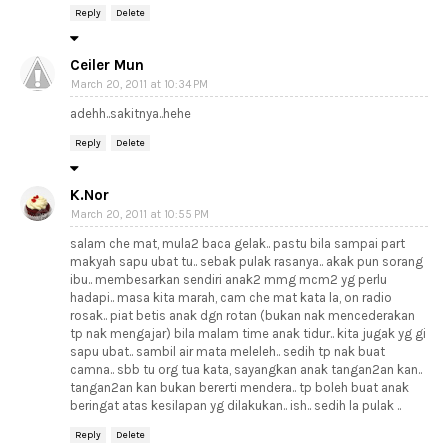
Reply
Delete
Ceiler Mun
March 20, 2011 at 10:34 PM
adehh..sakitnya..hehe
Reply
Delete
K.Nor
March 20, 2011 at 10:55 PM
salam che mat, mula2 baca gelak.. pastu bila sampai part
makyah sapu ubat tu.. sebak pulak rasanya.. akak pun sorang
ibu.. membesarkan sendiri anak2 mmg mcm2 yg perlu
hadapi.. masa kita marah, cam che mat kata la, on radio
rosak.. piat betis anak dgn rotan (bukan nak mencederakan
tp nak mengajar) bila malam time anak tidur.. kita jugak yg gi
sapu ubat.. sambil air mata meleleh.. sedih tp nak buat
camna.. sbb tu org tua kata, sayangkan anak tangan2an kan..
tangan2an kan bukan bererti mendera.. tp boleh buat anak
beringat atas kesilapan yg dilakukan.. ish.. sedih la pulak ..
Reply
Delete