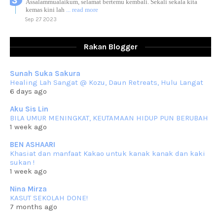
Assalammualaikum, selamat bertemu kembali. Sekali sekala kita
kemas kini lah
... read more
Sep 27 2023
RESIPI AYAM TELUR MASIN
Assalammualaikum, salam sejahtera dan salam rindu untuk semua.
Rakan Blogger
Berkurun dah
... read more
Sep 10 2023
Sunah Suka Sakura
RESIPI KUIH KASWI KELEDEK UNGU
Healing Lah Sangat @ Kozu, Daun Retreats, Hulu Langat
Assalammualaikum, salam semua. Masih belum terlambat untuk che
6 days ago
mat ucapkan
... read more
Jun 30 2023
Aku Sis Lin
BILA UMUR MENINGKAT, KEUTAMAAN HIDUP PUN BERUBAH
RESIPI KURMA AYAM MERAH
1 week ago
Assalammualaikum, salam semua. Hari ni 4 Zulhijjah 1444 Hijrah,
tinggal tak
... read more
BEN ASHAARI
Jun 23 2023
Khasiat dan manfaat Kakao untuk kanak kanak dan kaki
sukan !
RESIPI SAMBAL PARU
1 week ago
Assalammualaikum, salam sejahtera semua. Lama betul che mat tak
kemas kini
... read more
Nina Mirza
Jun 20 2023
KASUT SEKOLAH DONE!
7 months ago
RESIPI PISANG MUDA MASAK LEMAK
Assalammualaikum, salam semua. Sebenarnya pisang muda masak