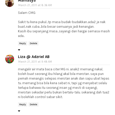
Mamasya
March 21, 2011 at 8:36 AM
Salam CMG
Sakit tu kena pukul...tp masa budak-budakkan..ada2 je nak
buat..nak cuba...bila besar semuanya jadi kenangan.
Kasih ibu sepanjang masa...sayangi dan hargai semasa masih
ada..
Reply
Delete
Liza @ Adzriel AB
March 21, 2011 at 9:48 AM
mengalir air mata baca citer MG ni. anak2 memang nakal,
boleh buat seorang ibu hilang akal bila merotan. saya pun
pernah menangis selepas merotan anak dan sapu ubat lepas
tu. memang bisa bila kena sebat ni, tapi yg menyebat selalu
terlupa bahawa itu seorang insan yg mesti di sayangi,
merotan sekadar perlu bukan bertalu-talu. sekarang dah tua2
ni bolehlah control sabar sikit.
Reply
Delete