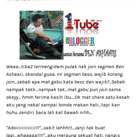
Waaa...tiba2 termengidam pulak nak join segmen Ben
Ashaari, skandal guaa. Ini segmen bess, wajib korang
join...sebab apa mat gebu kata bess dan wajib?..Sebab
nampak takk...nampak tak...mat gebu pun join sama
okeyy... hmm terima kasih ibu....Ok mat share satu kesah
aku yang nakal sampai bonda makan hati...tapi kan
huhu..sendiri baca lah kat bawah nihh...
"Adoiiiiiiiiiiiii!!!"...sakit lahhh!!!...Janji tak buat
lagi...whaaaaa!!!!!"...aku meraung sekuat hati, nangis