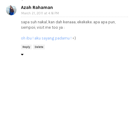
Azah Rahaman
March 21, 2011 at 4:16 PM
sapa suh nakal, kan dah kenaaa, ekekeke. apa apa pun,
sempoii, visit me too ya :
oh ibu ! aku sayang padamu !
=)
Reply
Delete