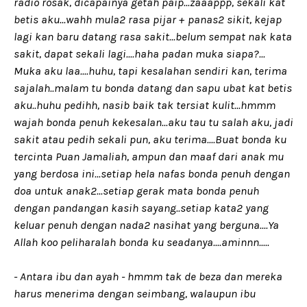
radio rosak, dicapainya getah paip...zaaappp, sekali kat
betis aku...wahh mula2 rasa pijar + panas2 sikit, kejap
lagi kan baru datang rasa sakit...belum sempat nak kata
sakit, dapat sekali lagi....haha padan muka siapa?...
Muka aku laa....huhu, tapi kesalahan sendiri kan, terima
sajalah..malam tu bonda datang dan sapu ubat kat betis
aku..huhu pedihh, nasib baik tak tersiat kulit...hmmm
wajah bonda penuh kekesalan...aku tau tu salah aku, jadi
sakit atau pedih sekali pun, aku terima....Buat bonda ku
tercinta Puan Jamaliah, ampun dan maaf dari anak mu
yang berdosa ini...setiap hela nafas bonda penuh dengan
doa untuk anak2...setiap gerak mata bonda penuh
dengan pandangan kasih sayang..setiap kata2 yang
keluar penuh dengan nada2 nasihat yang berguna....Ya
Allah koo peliharalah bonda ku seadanya....aminnn.....
- Antara ibu dan ayah - hmmm tak de beza dan mereka
harus menerima dengan seimbang, walaupun ibu