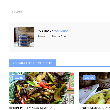
OLDER
POSTED BY
MAT GEBU
Rumah Itu Dunia Aku.....
YOU MAY LIKE THESE POSTS
DAGING
DAGING
RESIPI PARU MASAK MASALA
RESIPI MASAK LEMA