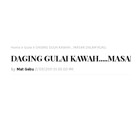
Home
Gulai
DAGING GULAI KAWAH.....MASAK DALAM KUALI.
DAGING GULAI KAWAH.....MASA
Mat Gebu
2/09/2011 01:35:00 PM