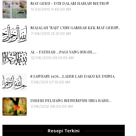
MAT GEBU - DTS DALAM HARIAN METRO!!
11/24/2010 11:40:00 AM
MAJALAH "SAJI" CURI GAMBAR KEK MAT GEBU!!..
7/06/2010 12:31:00 AM
AL - FATIHAH ...PAGI YANG SUGUL....
12/08/2010 09:01:00 AM
8 JANUARY 1976....LAHIR LAH DAKU KE DUNIA.
1/08/2011 07:10:00 AM
DIBERI PELUANG MENEMPUH USIA BARU...
1/08/2012 08:00:00 AM
Resepi Terkini