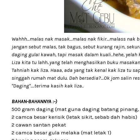
Wahhh...malas nak masak...malas nak fikir...malass nak bl
jangan sebut malas, tak bagus, sebut kurang rajin, sekur
daging gulaI kawah, tapi masak dalam kuali..hehe, yelah 
Liza kita tu lahh..yang telah menghasilkan buku masaka
Tahniah kak liza. Haaa, ada yang tak kenal kak liza tu sap
singgah rumah mat dulu. Dah bersedia?...Ok jom salin re
"Daging"....terima kasih kak liza..
BAHAN-BAHANNYA :-)
500 gram daging (mat guna daging batang pinang, h
2 camca besar kerisik (letak sikit, sebab dah habis)
2 cawan santan pekat
2 camca besar gula melaka (mat letak 1)