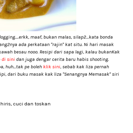
ogging....erkk, maaf, bukan malas, silap2...kata bonda
ang2nya ada perkataan "rajin" kat situ. Ni hari masak
kawah besau nooo. Resipi dari sapa lagi, kalau bukanKak
n
di sini
dan juga dengar cerita baru habis shooting.
a, huh...tak pe boleh
klik sini
, sebab kak liza pernah
sipi, dari buku masak kak liza "Senangnya Memasak" siri
iris, cuci dan toskan