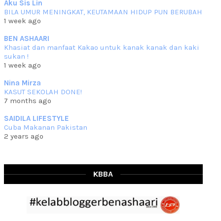
Aku Sis Lin
BILA UMUR MENINGKAT, KEUTAMAAN HIDUP PUN BERUBAH
RESIPI KURMA AYAM MERAH
1 week ago
Assalammualaikum, salam semua. Hari ni 4 Zulhijjah 1444 Hijrah,
tinggal tak
... read more
BEN ASHAARI
Jun 23 2023
Khasiat dan manfaat Kakao untuk kanak kanak dan kaki
sukan !
RESIPI SAMBAL PARU
1 week ago
Assalammualaikum, salam sejahtera semua. Lama betul che mat tak
kemas kini
... read more
Nina Mirza
Jun 20 2023
KASUT SEKOLAH DONE!
7 months ago
RESIPI PISANG MUDA MASAK LEMAK
Assalammualaikum, salam semua. Sebenarnya pisang muda masak
SAIDILA LIFESTYLE
lemak ni che mat
... read more
Cuba Makanan Pakistan
Mar 07 2023
2 years ago
RESIPI PECAL IKAN PARI
Assalammualaikum, salam semua dan selamat bertemu kembali.
Lama betul tak
... read more
Mar 02 2023
KBBA
RESIPI BAMIA KAMBING
Assalammualaikum, salam Ahad semua. Dah beberapa hari cuaca
asyik hujan saja di
... read more
Jan 29 2023