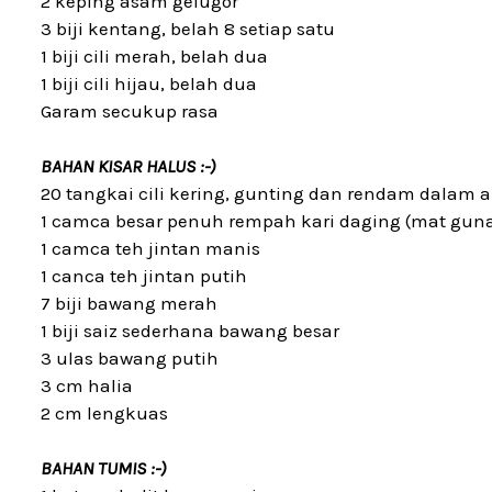
2 keping asam gelugor
3 biji kentang, belah 8 setiap satu
1 biji cili merah, belah dua
1 biji cili hijau, belah dua
Garam secukup rasa
BAHAN KISAR HALUS :-)
20 tangkai cili kering, gunting dan rendam dalam a
1 camca besar penuh rempah kari daging (mat gun
1 camca teh jintan manis
1 canca teh jintan putih
7 biji bawang merah
1 biji saiz sederhana bawang besar
3 ulas bawang putih
3 cm halia
2 cm lengkuas
BAHAN TUMIS :-)