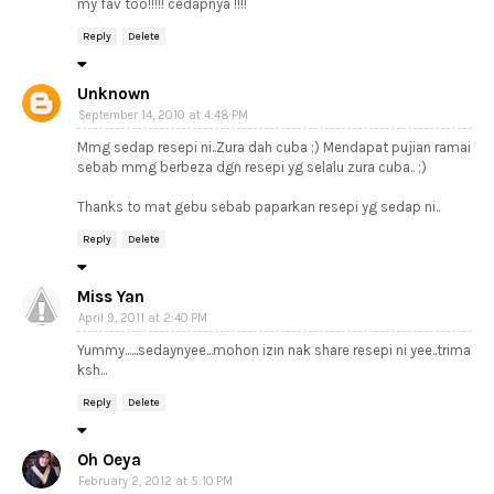
my fav too!!!!! cedapnya !!!!
Reply
Delete
Unknown
September 14, 2010 at 4:48 PM
Mmg sedap resepi ni..Zura dah cuba ;) Mendapat pujian ramai
sebab mmg berbeza dgn resepi yg selalu zura cuba.. ;)
Thanks to mat gebu sebab paparkan resepi yg sedap ni..
Reply
Delete
Miss Yan
April 9, 2011 at 2:40 PM
Yummy......sedaynyee...mohon izin nak share resepi ni yee..trima
ksh...
Reply
Delete
Oh Oeya
February 2, 2012 at 5:10 PM