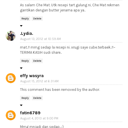
As salam Che Mat. Utk resepi tart gulung ni, Che Mat rekmen
gantikan dengan butter jenama apa ya..
Reply
Delete
.Lydia.
August 13, 2012 at 10:59 AM
mat..!! mmg sedap la resepi ni. xrugi saye cube.terbaek..!!~
TERIMA KASIH sudi share..
Reply
Delete
effy wasyra
August 15, 2012 at 6:31 AM
This comment has been removed by the author.
Reply
Delete
fatin6789
August 4, 2013 at 9:00 PM
Mmg mnjadi dan sedap...:)