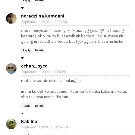
Reply
Delete
noradzlina.kamdani
September 4, 2010 at 2:00 AM
ooo rupenye ada secret yek nk buat yg gulung2 tu (tepung
kastard)...sbb ibu sy buat asyik nk berderai jek itu masa nk
gulung inti...last2 dia fedup buat jek yg cam biasa hu hu hu
Reply
Delete
echah_syed
September 4, 2010 at 12:17 PM
mat...fav combi ni.mai sebalang! :)
inti tu ko beli ke buat sendiri?combi tak suka kalau inti keras
sbb tak rasa nenas dia kan.
Reply
Delete
Kak Ina
September 4, 2010 at 12:55 PM