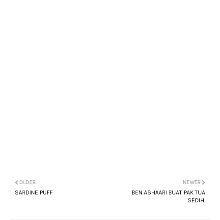
OLDER
NEWER
SARDINE PUFF
BEN ASHAARI BUAT PAK TUA
SEDIH.