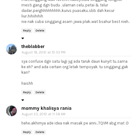
mesti gang dgn budu , ulaman celu, petai & telur
dadar..perghhhhhhhhh..kurus puasaku..sbb dah kecur
liur..hihiihihih
nie nak cuba singgang asam jawa plak..wat bsahur best nieh..
Reply
Delete
theblabber
August 18, 2010 at 10:55 PM
sya confuse dgn satu lagi yg ada taruk daun kunyit tu..sama
ke eh? and ada certain org letak tempoyak. tu singgang gak
kan?
haishh
Reply
Delete
mommy khalisya rania
August 23, 2010 at 11:58 AM
hehe..akhirnya ade idea nak masak pe arini...TQVM abg mat :D
Reply
Delete