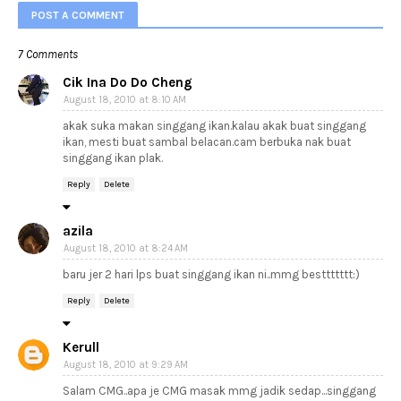
POST A COMMENT
7 Comments
Cik Ina Do Do Cheng
August 18, 2010 at 8:10 AM
akak suka makan singgang ikan.kalau akak buat singgang
ikan, mesti buat sambal belacan.cam berbuka nak buat
singgang ikan plak.
Reply
Delete
azila
August 18, 2010 at 8:24 AM
baru jer 2 hari lps buat singgang ikan ni..mmg besttttttt:)
Reply
Delete
Kerull
August 18, 2010 at 9:29 AM
Salam CMG..apa je CMG masak mmg jadik sedap...singgang