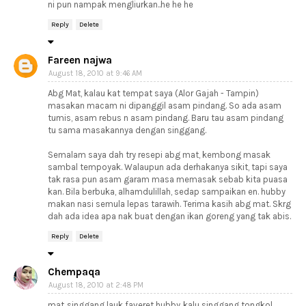
ni pun nampak mengliurkan..he he he
Reply
Delete
Fareen najwa
August 18, 2010 at 9:46 AM
Abg Mat, kalau kat tempat saya (Alor Gajah - Tampin)
masakan macam ni dipanggil asam pindang. So ada asam
tumis, asam rebus n asam pindang. Baru tau asam pindang
tu sama masakannya dengan singgang.
Semalam saya dah try resepi abg mat, kembong masak
sambal tempoyak. Walaupun ada derhakanya sikit, tapi saya
tak rasa pun asam garam masa memasak sebab kita puasa
kan. Bila berbuka, alhamdulillah, sedap sampaikan en. hubby
makan nasi semula lepas tarawih. Terima kasih abg mat. Skrg
dah ada idea apa nak buat dengan ikan goreng yang tak abis.
Reply
Delete
Chempaqa
August 18, 2010 at 2:48 PM
mat..singgang lauk faveret hubby..kalu singgang tongkol